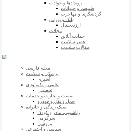
رویدادها و حوادث
طبیعت و حیوانات
گردشگری و مهاجرت
بانک و بورس
ارزدیجیتال
مجلات
حمایت آنلاین
عصر سلامت
مقالات سلامت
مجله فارسی
پزشکی و سلامت
آشپزی
علمی و تکنولوژی
تحصیلی
صنعت و تجارت و خدمات
حمل و نقل و خودرو
سبک زندگی و خانواده
زناشویی، مادر و کودک
سرگرمی
ورزشی
سیاسی و اجتماعی