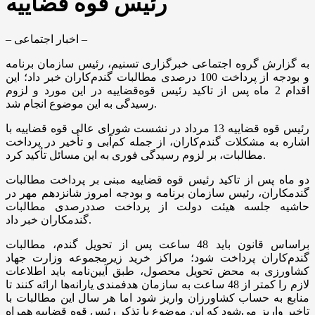
رئیس قوه قضاییه
– اخبار اجتماعی –
به گزارش گروه اجتماعی خبرگزاری تسنیم، رئیس سازمان برنامه
و بودجه از پرداخت 100 درصدی مطالبات گندم‌کاران خبر داد؛ این
اقدام 2 ماه پس از تاکید رئیس قوه‌قضاییه در این مورد و لزوم
رسیدگی به این موضوع انجام شد.
رئیس قوه قضاییه 13 مرداد در نشست شورای عالی قوه قضاییه با
اشاره به مشکلات گندم‌کاران، از جمله کم‌آبی و تأخیر در پرداخت
مطالبات، بر لزوم رسیدگی فوری به این مسائل تأکید کرد.
دو ماه پس از تاکید رئیس قوه قضاییه مبنی بر پرداخت مطالبات
گندمکاران، رئیس سازمان برنامه و بودجه امروز شانزدهم مهر در
حاشیه جلسه هیئت دولت از پرداخت صددرصدی مطالبات
گندمکاران خبر داد.
براساس قانون باید 48 ساعت پس از تحویل گندم، مطالبات
گندم‌کاران پرداخت شود؛ مراکز خرید زیرمجموعه وزارت جهاد
کشاورزی به محض تحویل محصول، طبق آیین‌نامه باید اطلاعات
لازم را کمتر از 48 ساعت به سازمان هدفمندی یارانه‌ها ارائه کنند تا
منابع به حساب کشاورزان واریز شود اما هر سال این مطالبات با
تاخیر واریز می‌شود که این موضوع با تذکر رئیس قوه قضاییه همراه