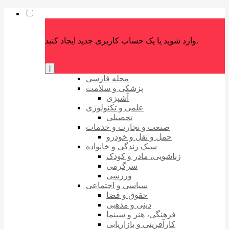
وارد شوید یا یک حساب کاربری جدید ایجاد کنید.
|
مجله فارسی
پزشکی و سلامت
آشپزی
علمی و تکنولوژی
تحصیلی
صنعت و تجارت و خدمات
حمل و نقل و خودرو
سبک زندگی و خانواده
زناشویی، مادر و کودک
سرگرمی
ورزشی
سیاسی و اجتماعی
حقوق و قضا
دینی و مذهبی
فرهنگی، هنر و سینما
کارآفرینی و بازاریابی