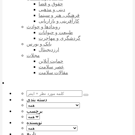
حقوق و قضا
دینی و مذهبی
فرهنگی، هنر و سینما
کارآفرینی و بازاریابی
رویدادها و حوادث
طبیعت و حیوانات
گردشگری و مهاجرت
بانک و بورس
ارزدیجیتال
مجلات
حمایت آنلاین
عصر سلامت
مقالات سلامت
دسته بندی
برچسب
نویسنده
تاریخ