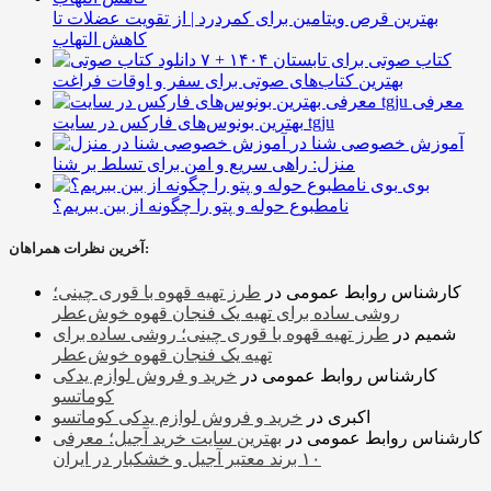
بهترین قرص ویتامین برای کمردرد | از تقویت عضلات تا
کاهش التهاب
۷ کتاب صوتی برای تابستان ۱۴۰۴ +
بهترین کتاب‌های صوتی برای سفر و اوقات فراغت
معرفی
بهترین بونوس‌های فارکس در سایت tgju
آموزش خصوصی شنا در
منزل: راهی سریع و امن برای تسلط بر شنا
بوی
نامطبوع حوله و پتو را چگونه از بین ببریم؟
آخرین نظرات همراهان:
کارشناس روابط عمومی
در
طرز تهیه قهوه با قوری چینی؛
روشی ساده برای تهیه یک فنجان قهوه خوش‌عطر
شمیم
در
طرز تهیه قهوه با قوری چینی؛ روشی ساده برای
تهیه یک فنجان قهوه خوش‌عطر
کارشناس روابط عمومی
در
خرید و فروش لوازم یدکی
کوماتسو
اکبری
در
خرید و فروش لوازم یدکی کوماتسو
کارشناس روابط عمومی
در
بهترین سایت خرید آجیل؛ معرفی
۱۰ برند معتبر آجیل و خشکبار در ایران