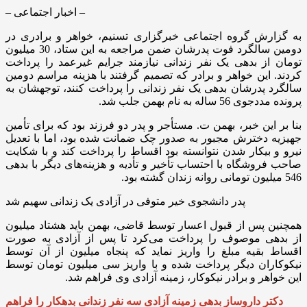
– اخبار اجتماعی –
به گزارش گروه اجتماعی خبرگزاری تسنیم، خواهر و برادری در
دومین سالگرد فوت پدرشان ضمن مراجعه به این ستاد، 30 میلیون
تومان از بدهی یک نفر زندانی نیازمند جرایم غیرعمد را پرداخت
کردند. این خواهر و برادر که تصمیم گرفتند با هزینه مراسم دومین
سالگرد پدرشان بدهی یک نفر زندانی را پرداخت کنند، توجهشان به
پرونده مددجوی 56 ساله به نام بهمن جلب شد.
بنا بر این خبر، بهمن ت. مستأجر و پدر دو فرزند بود که برای تأمین
جهیزیه دخترش مجبور به صدور چک ضمانت شده بود، اما با تعدیل
نیرو و بیکار شدن نتوانسته بود اقساط را پرداخت کند و با شکایت
صاحب فروشگاه با احتساب تأخیر و تأدیه و هزینه‌های دیگر با بدهی
546 میلیون تومانی روانه زندان گشته بود.
پدر دانشجوی خیر متوفی در آزادی یک زندانی سهیم شد
همچنین پس از قبول اعسار توسط قاضی، بهمن باید هشتاد میلیون
از بدهی موصوف را پرداخت می‌کرد تا پس از آزادی به صورت
اقساط بقیه مبلغ را واریز نماید که پنجاه میلیون از آن توسط
نیکوکاران دیگر پرداخت شده و با واریز سی میلیون تومان توسط
این خواهر و برادر نیکوکار، زمینه آزادی وی فراهم شد.
دکتر داروساز بدهی زمینه آزادی سه نفر زندانی بدهکار را فراهم