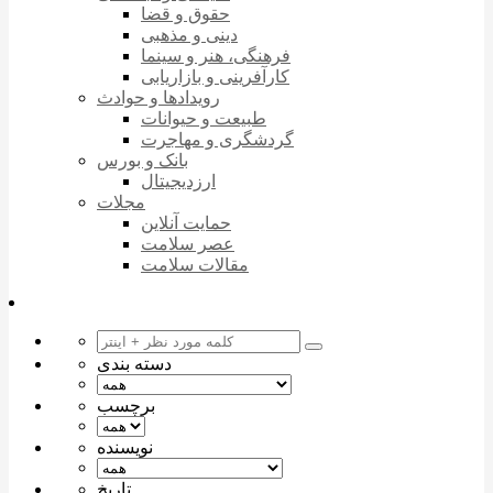
حقوق و قضا
دینی و مذهبی
فرهنگی، هنر و سینما
کارآفرینی و بازاریابی
رویدادها و حوادث
طبیعت و حیوانات
گردشگری و مهاجرت
بانک و بورس
ارزدیجیتال
مجلات
حمایت آنلاین
عصر سلامت
مقالات سلامت
دسته بندی
برچسب
نویسنده
تاریخ