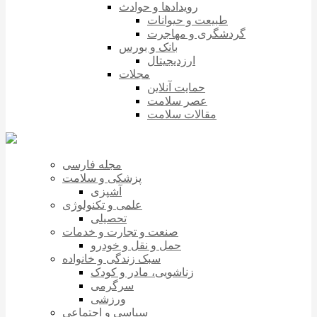
رویدادها و حوادث
طبیعت و حیوانات
گردشگری و مهاجرت
بانک و بورس
ارزدیجیتال
مجلات
حمایت آنلاین
عصر سلامت
مقالات سلامت
مجله فارسی
پزشکی و سلامت
آشپزی
علمی و تکنولوژی
تحصیلی
صنعت و تجارت و خدمات
حمل و نقل و خودرو
سبک زندگی و خانواده
زناشویی، مادر و کودک
سرگرمی
ورزشی
سیاسی و اجتماعی