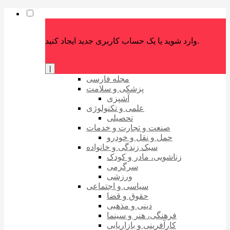
وارد شوید یا یک حساب کاربری جدید ایجاد کنید.
|
مجله فارسی
پزشکی و سلامت
آشپزی
علمی و تکنولوژی
تحصیلی
صنعت و تجارت و خدمات
حمل و نقل و خودرو
سبک زندگی و خانواده
زناشویی، مادر و کودک
سرگرمی
ورزشی
سیاسی و اجتماعی
حقوق و قضا
دینی و مذهبی
فرهنگی، هنر و سینما
کارآفرینی و بازاریابی