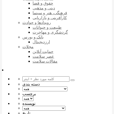
حقوق و قضا
دینی و مذهبی
فرهنگی، هنر و سینما
کارآفرینی و بازاریابی
رویدادها و حوادث
طبیعت و حیوانات
گردشگری و مهاجرت
بانک و بورس
ارزدیجیتال
مجلات
حمایت آنلاین
عصر سلامت
مقالات سلامت
دسته بندی
برچسب
نویسنده
تاریخ