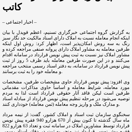
کاتب
– اخبار اجتماعی –
به گزارش گروه اجتماعی خبرگزاری تسنیم، اعظم قویدل با بیان
اینکه انجام معامله نسبت به املاک دارای اسناد مالکیت حد نگار سبز
رنگ به سه روش امکان‌پذیر است، اظهار کرد: روش اول اینکه
طرفین معامله به مشاور املاک دارای پروانه صنفی مراجعه کرده و
مشاور املاک نیز نسبت به ثبت پیش نویس قرارداد در سامانه اقدام
می‌کنند و در این صورت طرفین معامله باید ظرف 5 روز از ثبت
پیش نویس قرارداد در سامانه، به دفتر اسناد رسمی منتخب مراجعه
و معامله خود را به ثبت برسانند.
وی افزود: پیش نویس قرارداد حاوی مشخصات طرفین، مشخصات
مورد معامله، شرایط معامله و اساساً حاوی مذاکرات مقدماتی
طرفین است لیکن فاقد آثار حقوقی قرارداد است لذا به مردم
توصیه می‌شود در مرحله تنظیم پیش نویس قرارداد از مبادله اسناد
و مدارک ملک و واریز وجه معامله (ثمن معامله) خودداری کنند.
سخنگوی سازمان ثبت اسناد و املاک کشور، گفت: از نیمه مرداد
ماه سال گذشته تا کنون بیش از 670 هزارو 940 فقره پیش نویس
قرارداد توسط مشاورین املاک در سامانه ثبت و تعداد 63 هزارو 822
فقره پیش نویس قرارداد نیز منجر به ثبت در دفاتر اسناد رسمی