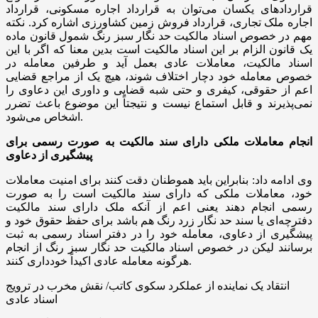
قراردادهای یکسان می‌توان به قرارداد اجاره مسکونی، قرارداد
اجاره ملک تجاری، قرارداد فروش زمین کشاورزی اشاره کرد. نکته
مهم در خصوص اسناد مالکیت حد نگار سبز رنگ شمول قانون ماده
یک قانون الزام بر این اسناد مالکیت است بدین معنا که اگر با این
اسناد مالکیت، معاملات عادی بعمل آید و طرفین معامله در
خصوص معامله خود دچار اختلاف شوند، هیچ یک از مراجع قضایی
اعم از حقوقی، کیفری و حتی شبه قضایی و داوری این دعاوی را
نمی‌پذیرند و قابل استماع نیست و نتیجتاً این موضوع باعث تضرر
اشخاص می‌شود.
انجام معاملات ملکی دارای سند مالکیت به صورت رسمی برای
پیشگیری از دعاوی
وی ادامه داد: بنابراین باید هموطنان دقت کنند برای امنیت معاملات
خود، معاملات ملکی که دارای سند مالکیت است را به صورت
رسمی انجام دهند یعنی اعم از آنکه ملک دارای سند مالکیت
دفترچه‌ای یا سند حد نگار زرد رنگ هم باشد برای حفظ حقوق خود و
پیشگیری از دعاوی، معامله خود را در دفتر اسناد رسمی به ثبت
برسانند لیکن در خصوص اسناد مالکیت حد نگار سبز رنگ از انجام
هرگونه معامله عادی اکیداً خودداری کنند.
انتقاد یک نماینده از عملکرد سکوی کاتب/ نقش مخرب در ترویج
اسناد عادی