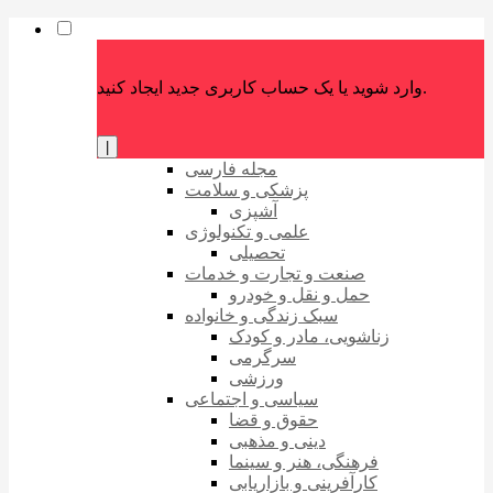
وارد شوید یا یک حساب کاربری جدید ایجاد کنید.
|
مجله فارسی
پزشکی و سلامت
آشپزی
علمی و تکنولوژی
تحصیلی
صنعت و تجارت و خدمات
حمل و نقل و خودرو
سبک زندگی و خانواده
زناشویی، مادر و کودک
سرگرمی
ورزشی
سیاسی و اجتماعی
حقوق و قضا
دینی و مذهبی
فرهنگی، هنر و سینما
کارآفرینی و بازاریابی