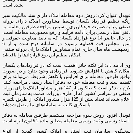
شده است.
قویدل عنوان کرد: روش دوم معامله املاک دارای سند مالکیت سبز
رنگ، تنظیم قرارداد یکسان توسط مشاورین املاک دارای پروانه
صنفی و یا به صورت خودکاربری و سپس مراجعه طرفین معامله به
دفتر اسناد رسمی برای ادامه فرآیند و رفع محدودیت معامله است.
در حال حاضر 14 نوع قرارداد یکسان که به تایید معاونت حقوقی و
امور مجلس قوه قضاییه رسیده در سامانه درج شده و از 6
اردیبهشت ماه سال جاری تمام مشاورین املاک دارای پروانه صنفی
امکان تنظیم این نوع قراردادها را یافته‌اند.
وی ادامه داد: این نکته حائز اهمیت است که در قراردادهای یکسان
امکان کاهش یا افزایش شروط قراردادی وجود ندارد و در صورت
توافق طرفین معامله برای افزایش یا کاهش شروط، می‌توانند برای
تنظیم سند و ثبت معامله خود به دفاتر اسناد رسمی مراجعه کنند.
لازم به ذکر است که تاکنون از 147 هزار مشاور املاک دارای پروانه
صنفی در سراسر کشور که از طرف وزرات صمت به سازمان ثبت
اعلام شده‌اند تعداد بیش از 125 هزار مشاور املاک از طریق پلتفرم
یا سکوی کاتب به سامانه‌های ما متصل شده‌اند.
قویدل افزود: روش سوم مراجعه مستقیم طرفین معامله به دفاتر
اسناد رسمی و ثبت رسمی معامله مطابق ماده 2 قانون الزام است.
سخنگوی سازمان ثبت اسناد و املاک کشور گفت: از انواع