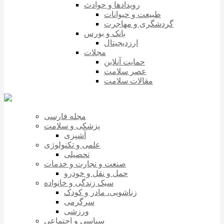
رویدادها و حوادث
طبیعت و حیوانات
گردشگری و مهاجرت
بانک و بورس
ارزدیجیتال
مجلات
حمایت آنلاین
عصر سلامت
مقالات سلامت
مجله فارسی
پزشکی و سلامت
آشپزی
علمی و تکنولوژی
تحصیلی
صنعت و تجارت و خدمات
حمل و نقل و خودرو
سبک زندگی و خانواده
زناشویی، مادر و کودک
سرگرمی
ورزشی
سیاسی و اجتماعی