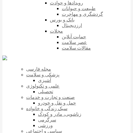
رویدادها و حوادث
طبیعت و حیوانات
گردشگری و مهاجرت
بانک و بورس
ارزدیجیتال
مجلات
حمایت آنلاین
عصر سلامت
مقالات سلامت
مجله فارسی
پزشکی و سلامت
آشپزی
علمی و تکنولوژی
تحصیلی
صنعت و تجارت و خدمات
حمل و نقل و خودرو
سبک زندگی و خانواده
زناشویی، مادر و کودک
سرگرمی
ورزشی
سیاسی و اجتماعی