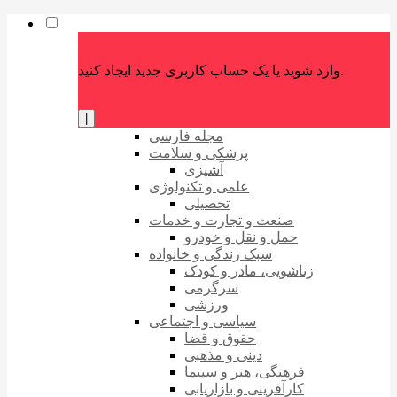
وارد شوید یا یک حساب کاربری جدید ایجاد کنید.
|
مجله فارسی
پزشکی و سلامت
آشپزی
علمی و تکنولوژی
تحصیلی
صنعت و تجارت و خدمات
حمل و نقل و خودرو
سبک زندگی و خانواده
زناشویی، مادر و کودک
سرگرمی
ورزشی
سیاسی و اجتماعی
حقوق و قضا
دینی و مذهبی
فرهنگی، هنر و سینما
کارآفرینی و بازاریابی