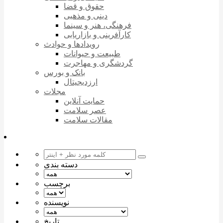
حقوق و قضا
دینی و مذهبی
فرهنگی، هنر و سینما
کارآفرینی و بازاریابی
رویدادها و حوادث
طبیعت و حیوانات
گردشگری و مهاجرت
بانک و بورس
ارزدیجیتال
مجلات
حمایت آنلاین
عصر سلامت
مقالات سلامت
دسته بندی
برچسب
نویسنده
تاریخ