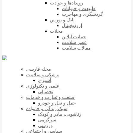
رویدادها و حوادث
طبیعت و حیوانات
گردشگری و مهاجرت
بانک و بورس
ارزدیجیتال
مجلات
حمایت آنلاین
عصر سلامت
مقالات سلامت
مجله فارسی
پزشکی و سلامت
آشپزی
علمی و تکنولوژی
تحصیلی
صنعت و تجارت و خدمات
حمل و نقل و خودرو
سبک زندگی و خانواده
زناشویی، مادر و کودک
سرگرمی
ورزشی
سیاسی و اجتماعی