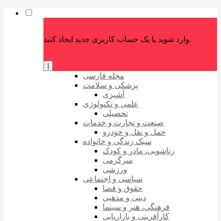
وارد شوید یا یک حساب کاربری جدید ایجاد کنید.
|
مجله فارسی
پزشکی و سلامت
آشپزی
علمی و تکنولوژی
تحصیلی
صنعت و تجارت و خدمات
حمل و نقل و خودرو
سبک زندگی و خانواده
زناشویی، مادر و کودک
سرگرمی
ورزشی
سیاسی و اجتماعی
حقوق و قضا
دینی و مذهبی
فرهنگی، هنر و سینما
کارآفرینی و بازاریابی