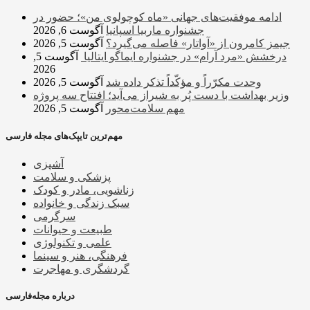
ادامه موفقیت‌های جهانی «ماه کوچولوی من»؛ حضور در
جشنواره ماربیا اسپانیا
آگوست 6, 2026
جیمز کامرون از «آواتار» فاصله می‌گیرد؟
آگوست 5, 2026
درخشش «مرد آرام» در جشنواره ایماگو ایتالیا
آگوست 5,
2026
وحدت مکرّراً و مؤکّداً تذکر داده شد
آگوست 5, 2026
وزیر بهداشت با دست پُر به شیراز می‌آید؛ افتتاح سه پروژه
مهم سلامت‌محور
آگوست 5, 2026
مهم‌ترین تایپک‌های مجله فارسی
آشپزی
پزشکی و سلامت
زناشویی، مادر و کودک
سبک زندگی و خانواده
سرگرمی
طبیعت و حیوانات
علمی و تکنولوژی
فرهنگی، هنر و سینما
گردشگری و مهاجرت
درباره مجله‌فارسی