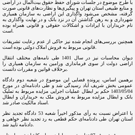
با طرح موضوع در جلسات شورای حفظ حقوق بیت‌المال در اراضی
و منابع طبیعی استان تهران و پیگیری‌ها و نظارت‌های قانونی صورت
گرفته، مشخص می‌شود واگذاری این اراضی به سازمان همیاری
شهرداری و به رهن گذاشتن آن در نزد بانک و در نهایت واگذاری به
نام خریداران با ایرادات و اشکالات حقوقی و قانونی همراه بوده
است.
همچنین بررسی‌های انجام شده نیز حاکی از عدم رعایت تشریفات
قانونی مربوط به فروش املاک دولتی بوده است.
دیوان محاسبات نیز در سال 1401 طی نامه‌های مختلف انتقال
اراضی دولت از سوی فرمانداری ورامین به سازمان همیاری را
برخلاف قوانین و مقررات دانست.
برهمین اساس، پرونده قضایی این موضوع در شعبه دوم دادگاه
عمومی بخش شریف آباد رسیدگی شد و طی دادنامه‌ای در مورخ
1403/05/04 حکم بر ابطال عملیات اجرایی مزایده مربوط به تملیک
بانک و ابطال مزایده مربوط به فروش ملک به خریداران و ابطال
اسناد مالکیت صادر شد.
با اعتراض نسبت به رأی مذکور اخیراً شعبه 53 دادگاه تجدید نظر
استان تهران طی دادنامه‌ای حکم قطعی به رد تجدید نظر خواهی و
دادنامه تأیید شد.