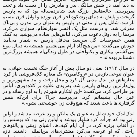
به دنیا آمد، در شش سالگی پدر و مادرش را از دست داد و تحت
سرپرستی خاله‌هایش بزرگ شد. شانزده‌ساله بود که به پاریس
گریخت و پایش به دنیای پرشکوه آخر قرن نوزده و اوایل قرن بیستم
باز شد. شانل پس از مدتی در پاریس به عنوان زنی مدرن و بی‌باک
معرفی شد. او درست مثل یک افسر سوارنظام، سواری می‌کرد،
مردها را به دوئل دعوت می‌کرد، لباس‌هایی ساده می‌پوشید. به کمک
همین خصوصیات گل سرسبد محافل پاریس به شمار می‌آمد.
خودش می‌گفت: «من هیچ‌گاه آرام نمی‌نشینم. همیشه به دنبال تنوع
می‌گشتم. بیکاری و یکنواختی در طول زندگی‌ام همیشه بزرگ‌ترین
دشمنانم بوده‌اند.»
در سال ۱۹۱۲؛ یعنی دو سال پیش از آغاز جنگ نخست جهانی، به
عنوان تنوعی تازه‌تر، در «روکامبون» یک مغازه کلاه‌فروشی باز کرد.
مغازه‌اش در اندک مدتی گل کرد و محل رفت و آمد مشهورترین و
پول‌دارترین زن‌های پاریس شد. به‌زودی علاوه بر کلاه‌دوزی، لباس
نیز طراحی کرد. می‌گفت: «این ابتکارم شهرتم را به اوج رساند و در
عین حال پشیمانم کرد. می‌پرسید چرا؟ برای این‌که همین
گرفتاری‌ها باعث شدند که هیچ‌وقت زن خوشبختی نشوم.»
اندک‌اندک خود شانل به عنوان یک مانکن وارد عرصه مد شد و اولین
زنی بود که جرأت کرد شلوار بپوشد و اولین زنی بود که پوستش را
در آفتاب برنزه کرد. در آن ایام کیف‌ها، اشیای زینتی و پالتوهای
راحتی که او عرضه می‌کرد مشتری‌های بین‌المللی داشتند. تازه
بعدها بود که مغازه کلاه‌دوزی او به یک سالن مد درست و حسابی