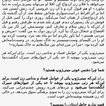
می‌خواهد با فلان زن ازدواج کن. اقلا او می‌تواند پسری برایت به دنیا
بیاورد.» او هم قبول کرد و با آن زن عروسی کرد. زنش آبستن شد.
اما بر اثر افراط در اسب‌سواری بچه‌اش سقط شد. از آن گذشته یک
پای ازدواج‌شان از همان ابتدا می‌لنگید. روزی دوک را کمی قبل از
فوتش در یک رستوران دیدم. فوری بلند شدم به طرفش رفتم و قبل
از این‌که با زنش سلام و تعارف کنم، بوسیدمش. این کار من یک
افتضاح و جنجال بزرگ بپا کرد. آن روز دوک به من گفت: «مریض و
مردنی هستم.» اما باور نکردم اما دو ماه بعد مرد. وصیت کرده بود
او را در کلیسای وست‌مینیستر به خاک نسپارند. در وصیت‌نامه‌اش
قید کرده بود: «مرا در مزرعه‌ای بین سگ‌هایم به خاک بسپارید»!
مینی‌ژوپ یکی از عوامل فساد و بدنامی زن است. برای این‌که هر
زنی مینی‌ژوپ بپوشد تا حد یکی از حیوان‌های سیرک انگشت‌نما
می‌شود.
شما چرا دشمن خونی مینی‌ژوپ هستید؟
برای
این‌که مینی‌ژوپ یکی از عوامل فساد و بدنامی زن است. برای
این‌که هر زنی مینی‌ژوپ بپوشد تا حد یکی از حیوان‌های سیرک
انگشت‌نما می‌شود
و مردهای هرزه رویش چشم‌چرانی می‌کنند.
برای این‌که مینی‌ژوپ زن را به سوی برهنگی سوق می‌دهد، در حالی
که زن همیشه پوشیده‌اش خوب است.
قصد ندارید خاطرات‌تان را بنویسید؟