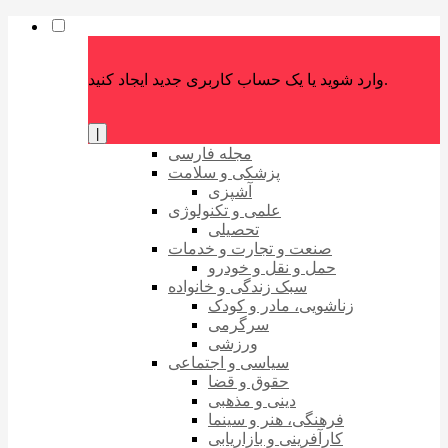
وارد شوید یا یک حساب کاربری جدید ایجاد کنید.
|
مجله فارسی
پزشکی و سلامت
آشپزی
علمی و تکنولوژی
تحصیلی
صنعت و تجارت و خدمات
حمل و نقل و خودرو
سبک زندگی و خانواده
زناشویی، مادر و کودک
سرگرمی
ورزشی
سیاسی و اجتماعی
حقوق و قضا
دینی و مذهبی
فرهنگی، هنر و سینما
کارآفرینی و بازاریابی