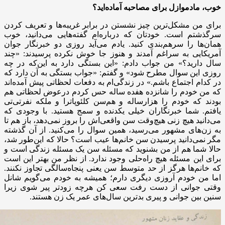
خوب، مادموازل برای مصاحبه آماده‌اید؟
برای من مشکل‌ترین چیز نشستن در برابر غریبه‌ها و تعریف کردن
سرگذشتم است. خودتان که درباره‌ام گفته‌هایی می‌دانید، خوب
همان‌ها را سرهم‌بندی کنید. یادم می‌آید روزی دو خبرنگار جوان
آمریکایی به سراغم آمدند و هنوز جا خوش نکرده پرسیدند: «چند
سال دارید؟» من جواب دادم: «این بستگی دارد به این‌که در چه
روزی این سوال مطرح شود» و گفتم: «جواب بستگی به آن دارد که
در کدام اجتماع باشم.» در زندگی‌ام به دفعات لحظاتی پیش آمده‌اند
که من خودم را شانزده هفده ساله حس کردم درعوض لحظاتی هم
بودند که خودم را هزارساله و هم‌سن کلئوپاترا و ملکه نفرتی‌تی
یافتم. شما خبرنگاران خیلی یکدنده و سمج هستید. با وجودی که
می‌دانید هیچ زنی هیچ‌وقت سن واقعی‌اش را بروز نمی‌دهد، باز هم تا
به زن‌های مشهور می‌رسید، همین سوال را می‌کنید. از آن گذشته
مگر نمی‌دانید پرسیدن سن خانم‌ها عیب است؟ حالا که این‌طور شد،
حالا شما هم از من بشنوید که مسئله سن یک مسئله زندگی است و
برای این مسئله هیچ راه‌حلی وجود ندارد. از نظر من بهتر این است
که خانم‌ها هرگز از حد متوسط سن یعنی پنجاه‌سالگی تجاوز نکنند.
اما من خودم آروزی دیگری دارم؛ همیشه به خودم می‌گویم شانل
وقتی جوانی از دست رفت سعی کن هرچه زودتر پیر شوی زیرا
سنین بین جوانی و پیری بدترین سال‌های عمر یک زن هستند.