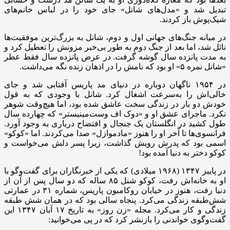
تبدیل شد و «مدل‌های شانل» جای خود را در لباس خانم‌های
شیک‌پوش باز کردند.
در میانه جنگ‌های جهانی اول و دوم، شانل به بزرگ‌ترین موفقیت‌ها
نائل شد، اما بعد از جنگ دوم به طور بی‌خبر مزونش را تعطیل کرد و
به مدت پانزده سال گوشه گرفت. در عرض پانزده سال فقط عطر
«شانل نمره ۵» او بود که نامش را در اذهان زنده نگه می‌داشت.
در ۱۹۵۴ ناگهان دوباره در دنیای مد پاریس آفتابی شد و جای
خالی‌اش را به‌سرعت اشغال کرد. شانل با وجودی که به قول
خودش دو بار در زندگی سخت عاشق شده بود، اما هیچ‌وقت شوهر
نکرد. ماجرای عشق او و «دوک اف وست‌مینیستر» که چهارده سال
طول کشید در انگلستان یک جنجال و افتضاح درباری به وجود آورد.
فرانسوی‌ها تا آخر او را هنوز «مادموازل» صدا می‌کردند. اما «کوکو»
اسمی بود که پدرش رویش گذاشت، زیرا پسر دلش می‌خواست و
کوکو دختر به دنیا آمده بود!
در پاییز ۱۳۴۷ (۱۹۶۸ میلادی) که یکی از خبرنگاران برای گفت‌وگو با
او به خانه‌اش رفت، کوکو شنل ۸۵ ساله که دو سال پس از آن از
دنیا رفت، هنوز در خیابان روکامبون پاریس، شماره ۳۱ در عمارتی
شش‌طبقه‌ زندگی می‌کرد. پنجاه سالی بود که در همان شش طبقه
زندگی و کار می‌کرد. مجله «زن روز» به تاریخ ۱۷ آبان ۱۳۴۷ این
گفت‌وگوی خواندنی را بازنشر کرد که در پی می‌خوانید: