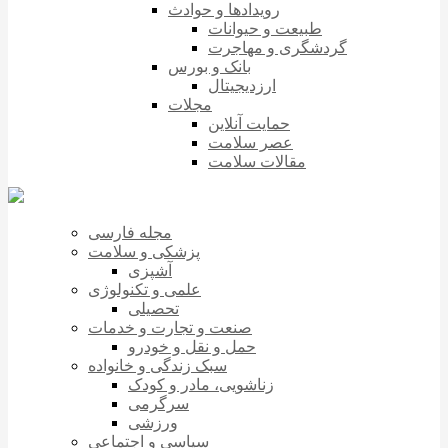
رویدادها و حوادث
طبیعت و حیوانات
گردشگری و مهاجرت
بانک و بورس
ارزدیجیتال
مجلات
حمایت آنلاین
عصر سلامت
مقالات سلامت
مجله فارسی
پزشکی و سلامت
آشپزی
علمی و تکنولوژی
تحصیلی
صنعت و تجارت و خدمات
حمل و نقل و خودرو
سبک زندگی و خانواده
زناشویی، مادر و کودک
سرگرمی
ورزشی
سیاسی و اجتماعی