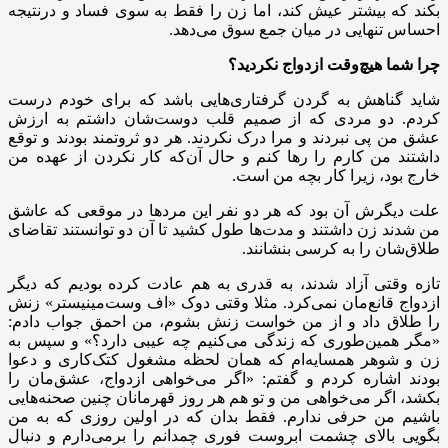
بکند که بیشتر عیش کند، اما زن را فقط به سوی فساد و درنتیجه
احساس تنهایی در میان جمع سوق می‌دهد.
چرا شما هیچ‌وقت ازدواج نکردید؟
شاید گناهش به گردن گرفتاری‌هایی باشد که برای خودم درست
کردم. دو مردی که از صمیم قلب دوست‌شان داشتم به ارزش
عشق من پی نبردند و مرا درک نکردند. هر دو ثروتمند بودند و توقع
داشتند من کارم را رها کنم و حال آن‌که کار نکردن از عهده من
خارج بود، زیرا کار بچه من است.
علت دیگرش آن بود که هر دو نفر این مردها در موقعی که عاشق
من شدند زن داشتند و مدت‌ها طول کشید تا آن دو توانستند تقاضای
طلاق‌شان را به کرسی بنشانند.
تازه وقتی آزاد شدند، به قدری به هم عادت کرده بودیم که دیگر
ازدواج قانع‌مان نمی‌کرد. مثلا وقتی دوک «اف وست‌مینیستر» زنش
را طلاق داد و از من خواست زنش بشوم، من احمق جواب دادم:
«مگر همین‌طوری که زندگی می‌کنیم چه عیبی دارد؟» و سپس به
زن و شوهر همسایه‌ام که همان لحظه مشغول کتک‌کاری و دعوا
بودند اشاره کردم و گفتم: «اگر می‌خواهی ازدواج، عشق‌مان را
بکشد، اگر می‌خواهی من و تو هم هر روز قهرمانان چنین صحنه‌هایی
باشیم من حرفی ندارم. فقط بدان که در اولین روزی که به من
بگویی بالای چشمت ابروست فوری چمدانم را برمی‌دارم و دنبال