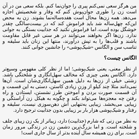
من هرگز سعی نمی‌کنم پیری را جوان‌نما کنم. بلکه سعی من در آن
است زن را طوری جوان‌پوش کنم که وقار و شخصیتش اجازه
می‌دهد. همه زن‌ها محال است هفده‌ساله‌نما بشوند. زن به محض
این‌که چهل‌ساله شد باید فراموش کند که در بیست‌سالگی چقدر
خوشگل بوده است. اما فراموش نکنید که جذابیت بستگی به جوانی
ندارد. زن‌ها اگر بخواهند می‌توانند در هر سنی غیر قابل مقاومت
باشند و قلب‌ها را به تپش درآورند، منتها این زنان باید سلیقه و
تناسب سن و الگانس «شیک‌پوشی» را جانشین جوانی کنند.
الگانس چیست؟
از نظر معنی، یعنی شیک‌پوشی؛ اما از نظر کلی مفهومی وسیع‌تر
دارد. الگانس یعنی چیزی که مخالف سهل‌انگاری و شلختگی باشد.
زشتی خیلی از زن‌ها به دلیل همین سهل‌انگاری‌شان است. آن‌ها
نمی‌دانند مثلا چند کیلو از وزن زیادی کاستن، دستی به این قسمت و
آن قسمت صورت بردن و آموختن طرز نشستن، ایستادن و راه
رفتن چه معجزه‌ها می‌تواند بکند و چگونه به هیکل زن آراستگی و
زیبایی می‌بخشد. زیبایی به‌تنهایی آش دهن‌سوزی نیست، سلیقه و
رفتار و شیک‌پوشی هزار بار بر زیبایی بدون جذابیت ترجیح دارد.
به نظر من زنی که شارم (جذابیت) دارد، زیباتر از یک زن زیبای جلف
و شلخته است. و اما بزرگ‌ترین دشمن زن در زندگی مرور زمان
است. برای زن همیشه سال آینده بدتر از سال جاری است!