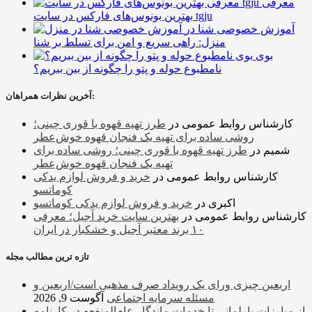
معرفی
بهترین بونوس‌های فارکس در سایت tgju
آموزش خصوصی شنا در
منزل: راهی سریع و امن برای تسلط بر شنا
بوی
نامطبوع حوله و پتو را چگونه از بین ببریم؟
آخرین نظرات همراهان:
کارشناس روابط عمومی
در
طرز تهیه قهوه با قوری چینی؛
روشی ساده برای تهیه یک فنجان قهوه خوش‌عطر
شمیم
در
طرز تهیه قهوه با قوری چینی؛ روشی ساده برای
تهیه یک فنجان قهوه خوش‌عطر
کارشناس روابط عمومی
در
خرید و فروش لوازم یدکی
کوماتسو
اکبری
در
خرید و فروش لوازم یدکی کوماتسو
کارشناس روابط عمومی
در
بهترین سایت خرید آجیل؛ معرفی
۱۰ برند معتبر آجیل و خشکبار در ایران
تازه ترین مطالب مجله
اربعین چیزی ورای یک رویداد صرف مذهبی است/اربعین و
مسئله سرمایه اجتماعی
آگوست 9, 2026
از مبارزات پارلمانی تا خدمات ماندگار عام‌المنفعه در کارنامه