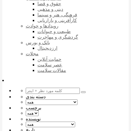
حقوق و قضا
دینی و مذهبی
فرهنگی، هنر و سینما
کارآفرینی و بازاریابی
رویدادها و حوادث
طبیعت و حیوانات
گردشگری و مهاجرت
بانک و بورس
ارزدیجیتال
مجلات
حمایت آنلاین
عصر سلامت
مقالات سلامت
دسته بندی
برچسب
نویسنده
تاریخ