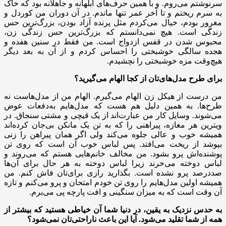
سرنوشتم می‌روم. و با همین حرف‌های ابلهانه و جاهلانه بود که خاک
به سرم ریختم و تا آخر عمر تنها ماندم. در آن دوران من کوردل و
مغرور بودم، خیال می‌کردم مثل پرنده آزاد بودن، بزرگ‌ترین حس
زندگی است. هیچ نمی‌دانستم که بزرگ‌ترین حس زندگی زن،
محبوس شدن در قفس ازدواج است. من فقط در سنین هفده و
هجده سالگی خوشبختی را احساس کردم و از آن به بعد دیگر
هیچ‌وقت مزه خوشبختی را نچشیدم.
برای طرح مدل‌های‌تان از کجا الهام می‌گیرید؟
من درست از هیکل زن الهام می‌گیرم. الهام من از مدل‌هاست نه
طرح‌ها. به همین دلیل هم هست که مدل‌هایم به‌دفعات عوض
می‌شوند. وسایل کار من عبارت‌اند از یک قیچی و مشتی سنجاق. در
ویترین هر مغازه، پیراهنی را که به تن یک مانکن بی‌جان کرده‌اند
همیشه خوب و عالی جلوه می‌کند ولی اگر همان پیراهن را زنی
بپوشد از ریخت می‌افتد. پس لباس خوب آن است که روی تن
پوشنده‌اش پرو بشود. من مخالف خانم‌هایی هستم که می‌روند و
لباس دوخته می‌خرند زیرا لباس دوخته به هر حال برای آن‌ها
صددرصد پرو نشده است. بگذارید رازی برای‌تان فاش کنم. من
همیشه اولین مدل‌هایم را روی تن خودم امتحان و پرو می‌کنم و تازه
آن وقت است که به میزان سنگینی و افت پارچه پی می‌برم.
به حدس نزدیک به یقین، در دنیا شما آن خیاطی هستید که بیشتر از
همه از شما تقلید می‌شود. آیا این باعث ناراحتی‌تان نمی‌شود؟