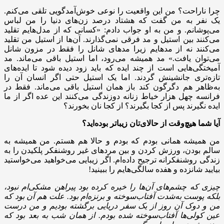
چرا ناراحت؟ من این واقعیت را نوعی خوش‌آمدگویی تلقی می‌کنم.
یک نفر به من گفت که هشتاد درصد زن‌های دنیا را من لباس
می‌پوشانم. و من به او جواب دادم: «کسانی که از مدل‌هایم تقلید
می‌کنند بین استیل و مد فرقی نمی‌گذارند. آن‌ها از استیل من تقلید
می‌کنند نه از مدهایم زیرا مدهای شانل را فقط در مزون شانل
می‌توان یافت.» مد همیشه می‌رود، اما استیل باقی می‌ماند. مد
آمیختگی‌هایی است از چند ایده که باید زود دیده شود تا ایده‌های
تازه‌تری جانشینش گردند. اما یک استیل حتی اگر انسان آن را
به‌ظاهر هم دگرگون کند باز همان استیل باقی می‌ماند. فقط در
فرانسه چهل هزار خیاط زنانه دوزندگی می‌کنند این عده اگر از ما
ایده نگیرند پس از کجا بگیرند؟ از کجا نان بخورند؟
آیا شما هیچ‌وقت از حالای‌تان زیباتر بوده‌اید؟
من همیشه همانی بودم که بودم و حالا هم هستم. من همیشه به
سالم بودن، ورزش کردن و بین مردهای غیر روشنفکر پلکیدن را به
زندگی روشنفکرانه ترجیح داده‌ام. اگر زیبایی می‌خواهید می‌خواستید
بیایید شانزده و هفده سالگی‌هایم را ببینید!
چیزی که چشم‌های آن‌ها را خیره کرده بود پیراهن مشکی‌ام نبود،
بلکه پوست به‌شدت آفتاب‌سوخته و برنزه‌ام بود. علت هم آن بود که
من و دوک آن روز از یک سفر دریایی برگشته بودیم و من درست
عین کولی‌ها آفتاب‌سوخته شده بودم. از همان شب به بعد بود که