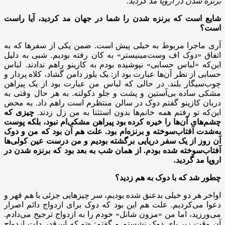
برنزه شدن در اروپا مد گردید.
شایع است که برنزه شدن را شما در جهان مد کردید، آیا راست
است؟
آری ماجرا مربوط به خیلی پیش است. ضمن یکی از سفرها که به
اتفاق «دوک اف وست‌مینیستر» به کان رفته بودیم. شبی به دلیل
این‌که «لباس حسابی» نپوشیده بودم به کازینو راهم ندادند. لباس
حسابی از نظر آن‌ها عبارت بود از: یک بلوز دامن گشاد، کلاه پردار و
چوب‌سیگار بلند. در حالی که لباس من عبارت بود از یک پیراهن
مشکی ساده بی‌آستین و پشت و جلو دکولته. به هر حال وقتی به
دربان کازینو گفتم دوک در سالن منتظرم است راهم داد. به محض
این‌که تو رفتم همه خانم‌ها بدون استثنا به من زل زدند.
چیزی که
چشم‌های آن‌ها را خیره کرده بود پیراهن مشکی‌ام نبود، بلکه پوست
به‌شدت آفتاب‌سوخته و برنزه‌ام بود. علت هم آن بود که من و دوک
آن روز از یک سفر دریایی برگشته بودیم و من درست عین کولی‌ها
آفتاب‌سوخته شده بودم. از همان شب به بعد بود که برنزه شدن در
اروپا مد گردید.
چطور شد که با دوک به هم زدید؟
اواخر هر دو خیلی بدعنق شده بودیم، سر چیزهایی جزئی با هم قهر و
دعوا می‌کردیم. علت هم این بود که دوک برای ازدواج دائم اصرار
می‌ورزید، اما من «مزون شانل» خودم را به ازدواج ترجیح می‌دادم.
آن وقت زیر پای دوک نشستم و گفتم: «تو که این‌قدر دلت ازدواج