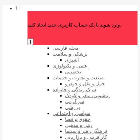
وارد شوید یا یک حساب کاربری جدید ایجاد کنید.
|
مجله فارسی
پزشکی و سلامت
آشپزی
علمی و تکنولوژی
تحصیلی
صنعت و تجارت و خدمات
حمل و نقل و خودرو
سبک زندگی و خانواده
زناشویی، مادر و کودک
سرگرمی
ورزشی
سیاسی و اجتماعی
حقوق و قضا
دینی و مذهبی
فرهنگی، هنر و سینما
کارآفرینی و بازاریابی