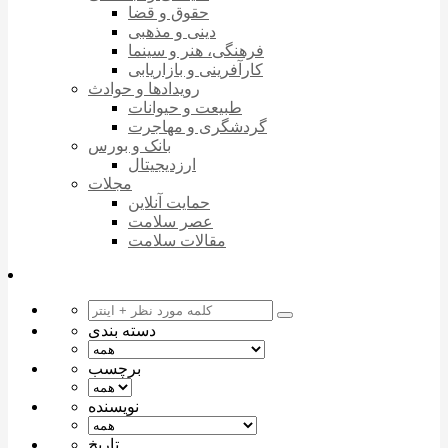
حقوق و قضا
دینی و مذهبی
فرهنگی، هنر و سینما
کارآفرینی و بازاریابی
رویدادها و حوادث
طبیعت و حیوانات
گردشگری و مهاجرت
بانک و بورس
ارزدیجیتال
مجلات
حمایت آنلاین
عصر سلامت
مقالات سلامت
دسته بندی
برچسب
نویسنده
تاریخ