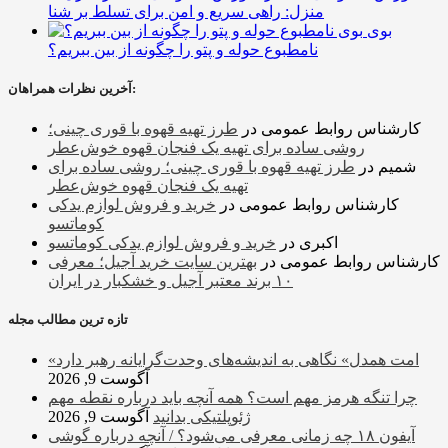
منزل: راهی سریع و امن برای تسلط بر شنا
بوی
نامطبوع حوله و پتو را چگونه از بین ببریم؟
آخرین نظرات همراهان:
کارشناس روابط عمومی
در
طرز تهیه قهوه با قوری چینی؛
روشی ساده برای تهیه یک فنجان قهوه خوش‌عطر
شمیم
در
طرز تهیه قهوه با قوری چینی؛ روشی ساده برای
تهیه یک فنجان قهوه خوش‌عطر
کارشناس روابط عمومی
در
خرید و فروش لوازم یدکی
کوماتسو
اکبری
در
خرید و فروش لوازم یدکی کوماتسو
کارشناس روابط عمومی
در
بهترین سایت خرید آجیل؛ معرفی
۱۰ برند معتبر آجیل و خشکبار در ایران
تازه ترین مطالب مجله
«امت همدل» نگاهی به اندیشه‌های وحدت‌گرایانه رهبر دارد
آگوست 9, 2026
چرا تنگه هرمز مهم است؟ همه آنچه باید درباره نقطه مهم
ژئوپلتیکی بدانید
آگوست 9, 2026
آیفون ۱۸ چه زمانی معرفی می‌شود؟ / آنچه درباره گوشی