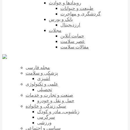
رویدادها و حوادث
طبیعت و حیوانات
گردشگری و مهاجرت
بانک و بورس
ارزدیجیتال
مجلات
حمایت آنلاین
عصر سلامت
مقالات سلامت
مجله فارسی
پزشکی و سلامت
آشپزی
علمی و تکنولوژی
تحصیلی
صنعت و تجارت و خدمات
حمل و نقل و خودرو
سبک زندگی و خانواده
زناشویی، مادر و کودک
سرگرمی
ورزشی
سیاسی و اجتماعی