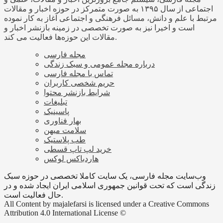
اجتماعی از سال ۱۳۹۵ به صورت متمرکز در حوزه اخبار و مقالات
مرتبط با علم و دانش، مسائل فرهنگی و اجتماعی آغاز به کار نموده
است و اخیرا نیز به صورت تخصصی در زمینه بازنشر اخبار و
مقالات این حوزه‌ها فعالیت می کند.
مجله فارسی
درباره مجله عمومی و سبک زندگی
تماس با مجله فارسی
حریم شخصی کاربران
شرایط بازنشر محتوا
تبلیغات
پاسینیک
بهار فناوری
سلامت میهن
طب پلاستیک
خرید لپ تاپ قسطی
هاردباکس لوکس
وب‌سایت مجله فارسی، یک سایت کاملا تخصصی در حوزه سبک
زندگی است که تحت قوانین جمهوری اسلامی ایران ایجاد شده و در
حال فعالیت است.
All Content by majalefarsi is licensed under a Creative Commons
Attribution 4.0 International License ©️