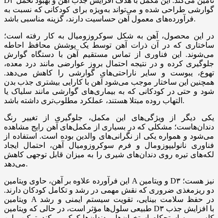
D۳ تأمین می‌کند. این مکمل با هدف افزایش جذب آهن و بهبود تحمل
گوارشی طراحی شده و می‌تواند به‌ویژه برای کودکانی که نسبت به
فرآورده‌های معمول آهن حساسیت دارند، گزینه مناسبی باشد.
در این محصول، آهن به شکل سوکروزومیال به کار رفته است؛
ساختاری که در آن ذرات آهن توسط یک پوشش محافظ احاطه
می‌شوند. این فناوری از تماس مستقیم آهن با دستگاه گوارش
جلوگیری کرده و در نتیجه احتمال بروز عوارضی مانند درد معده،
تهوع، یبوست و سایر ناراحتی‌های گوارشی را کاهش می‌دهد.
همچنین این ساختار موجب می‌شود آهن با کارایی بیشتری جذب بدن
شود و حتی در کودکانی که به بیماری‌های گوارشی مانند سلیاک یا
التهاب روده مبتلا هستند، عملکرد مطلوب‌تری داشته باشد.
یکی دیگر از ویژگی‌های این مکمل، جلوگیری از تغییر رنگ
دندان‌هاست؛ مشکلی که در بسیاری از مکمل‌های آهن رایج مشاهده
می‌شود و همواره یکی از نگرانی‌های والدین بوده است. استفاده از
فناوری نانولیپوزومال و فرم سوکروزومیال آهن، احتمال ایجاد
لکه‌های تیره روی دندان‌های شیری را به میزان قابل توجهی کاهش
می‌دهد.
این فرآورده علاوه بر آهن، حاوی ویتامین A و ویتامین D۳ نیز هست؛
دو ریزمغذی ضروری که نقش مهمی در رشد و تکامل کودکان دارند.
ویتامین A در حفظ سلامت بینایی، تقویت سیستم ایمنی و رشد
طبیعی سلول‌ها مؤثر است، در حالی که ویتامین D۳ با افزایش جذب
کلسیم، به استحکام استخوان‌ها و دندان‌ها کمک می‌کند. ترکیب این