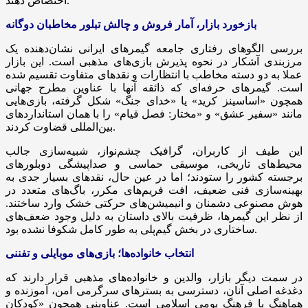
اختصاص دهند.
بازخورد بازار، آمار فروش و چالش تبلور مخاطبان دوگانه
بررسی الگوهای رفتاری جامعه گیمرهای ایرانی نشان‌دهنده یک
مرزبندی آشکار در نحوه پذیرش بازی‌های مذهبی است. این بازار
عملا به دو دسته مخاطب با انتظارات و نقدهای متفاوت تقسیم شده
است. گیمرهای حرفه‌ای که ذائقه آنها با عناوین مطرح جهانی
همچون «اساسینز کرید» یا «خدای جنگ» شکل گرفته، بازی‌هایی
مانند «سفیر عشق» و «مختار: فصل قیام» را با همان استانداردهای
بین‌المللی قضاوت کردند.
این طیف از کاربران، گرافیک چشم‌نواز، شبیه‌سازی جالب
محیط‌های تاریخی، موسیقی حماسی و صداپیشگی دوبلورهای
برجسته کشور را ستودند؛ اما در عین حال، نقدهای بسیار جدی به
بهینه‌سازی فنی ضعیف، افت فریم‌های مکرر، باگ‌های متعدد در
هوش مصنوعی دشمنان و انیمیشن‌های حرکتی خشک وارد ساختند.
از نظر این گیمرها، ظرفیت بالای داستان به دلیل وجود ضعف‌های
ساختاری در بخش گیم‌پلی به طور کامل شکوفا نشده بود.
انتخاب خانواده‌ها؛ بازی‌های موبایلی و تفننی
در سمت دیگر بازار، والدین و خانواده‌های مذهبی قرار دارند که
دغدغه اصلی آنان، دسترسی به بسترهای سرگرمی امن، آموزنده و
هماهنگ با فرهنگ بومی اسلامی است. عناوینی همچون «کودکان