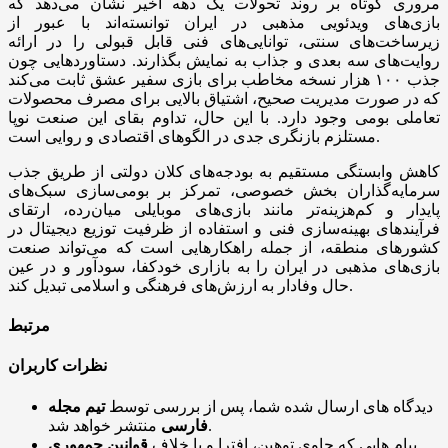
مروری کوتاه بر روند تحولات یک دهه اخیر نشان می‌دهد که
بازی‌های ویدئویی مذهبی در ایران توانسته‌اند با عبور از
زیرساخت‌های سنتی، توانایی‌های فنی قابل قبولی را در ارائه
روایت‌های سه بعدی و جذاب به نمایش بگذارند. دستاوردهایی چون
جذب ۱۰۰ هزار نسخه مخاطب برای بازی سفیر عشق ثابت می‌کند
که در صورت مدیریت صحیح، اشتیاق بالایی برای مصرف محصولات
تعاملی بومی وجود دارد. با این حال، تداوم بقای این صنعت نوپا
مستلزم بازنگری جدی در الگوهای اقتصادی و روایی است.
کاهش وابستگی مستقیم به بودجه‌های کلان دولتی از طریق جذب
سرمایه‌گذاران بخش خصوصی، تمرکز بر بومی‌سازی سبک‌های
پایدار و کم‌هزینه‌تر مانند بازی‌های موبایلی میان‌رده، ارتقای
فرآیندهای بهینه‌سازی فنی و استفاده از ظرفیت توزیع دیجیتال در
کشورهای منطقه، از جمله راهکارهایی است که می‌تواند صنعت
بازی‌های مذهبی در ایران را به بازاری خودکفا، سودآور و در عین
حال وفادار به ارزش‌های فرهنگی و اسلامی تبدیل کند.
مرتبط
نظرات کاربران
دیدگاه های ارسال شده شما، پس از بررسی توسط
تیم مجله
منتشر خواهد شد.
فارسی
پیام هایی که حاوی توهین، افترا و یا خلاف
قوانین جمهوری