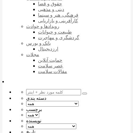
حقوق و قضا
دینی و مذهبی
فرهنگی، هنر و سینما
کارآفرینی و بازاریابی
رویدادها و حوادث
طبیعت و حیوانات
گردشگری و مهاجرت
بانک و بورس
ارزدیجیتال
مجلات
حمایت آنلاین
عصر سلامت
مقالات سلامت
دسته بندی
برچسب
نویسنده
تاریخ