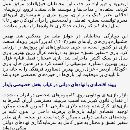
اربعین» و «پیربابا» در جذب این مخاطبان فوق‌العاده موفق عمل
کردند. استفاده از مداحی‌ها و موسیقی‌های سنتی، ترویج ارزش‌های
اخلاقی نظیر کمک به زائران، توزیع نذری و شبیه‌سازی آیین‌های
محرم توانست بستری تعاملی و لذت‌بخش را برای کودکان چهار تا ۹
سال ایجاد کند که رضایت حداکثری خانواده‌ها را به همراه داشت.
این دوپارگی مخاطبان در جوایز ملی نیز منعکس شد. نهمین
جشنواره بازی‌های رایانه‌ای فجر (۱۴۰۲) که بزرگ‌ترین رویداد صنعت
بازی در کشور است، به خوبی دستاوردهای این پروژه‌ها را ارزیابی
کرد. بازی «سفیر عشق» موفق به دریافت غزال زرین بهترین بازی
سال در سبک اکشن ماجرایی شد. بازی «مختار: فصل قیام» غزال
زرین بهترین دستاورد موسیقی را کسب کرد و در همین حال، بازی
«کودکان اربعین» غزال زرین بهترین دستاورد فرهنگی را به خانه برد
تا تاییدی بر موفقیت این بازی‌ها در حوزه‌های تخصصی خود باشد.
پیوند اقتصادی با نهادهای دولتی در غیاب بخش خصوصی پایدار
بازار بازی‌های ویدئویی روی کامپیوترهای شخصی در ایران به شدت
از فقدان قانون کپی‌رایت آسیب می‌بیند. دسترسی ارزان گیمرها به
بازی‌های کرک‌شده چندده دلاری خارجی با کمترین قیمت ممکن،
توجیه اقتصادی تولید بازی‌های پرهزینه داخلی را بدون تکیه بر
بودجه‌های حمایتی دولتی ناممکن کرده است. در نتیجه، آثاری نظیر
سفیر عشق و مختار به طور کامل به سرمایه‌گذاری نهادهای دولتی
متکی بوده‌اند.