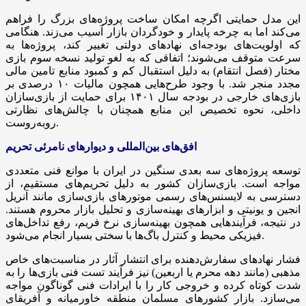
این مدل حمایتی اگرچه امکان ساخت پروژه‌های بزرگ را فراهم
می‌کند اما به چرخه پایدار و خودگردان بازار آسیب می‌زند. هنگامی
که اولویت‌های بودجه‌ای نهادهای دولتی تغییر کند، پروژه‌ها به
سرعت متوقف می‌شوند؛ اتفاقی که به لغو تولید نسخه سوم بازی
مختار (فصل انتقام) به دلیل استقبال کم و کمبود منابع تامین مالی
مجدد منجر شد. با وجود طرح‌هایی همچون مالیات ۱۰ درصدی بر
بازی‌های خارجی در بودجه سال ۱۴۰۱ برای حمایت از بازی‌سازان
داخلی، نحوه تخصیص این منابع همچنان با چالش‌های نظارتی
روبه‌روست.
افق‌های بین‌المللی و دیوارهای نامرئی تحریم
توسعه پروژه‌های سه بعدی سنگین در ایران با موانع فنی متعددی
مواجه است. بازی‌سازان کشور به دلیل تحریم‌های مستقیم، از
دسترسی به لایسنس‌های رسمی موتورهای بازی‌سازی مانند آنریل
انجین و یونیتی و ابزارهای بهینه‌سازی و تحلیل بازار محروم هستند.
در نتیجه، فرآیندهایی همچون بهینه‌سازی نرخ فریم، رفع تداخل‌های
فیزیکی محیط و کنترل باگ‌ها با سختی بسیار انجام می‌شود.
فشار نهادهای سفارش‌دهنده برای انتشار آثار در مناسبت‌های خاص
مذهبی (مانند دهه محرم یا اربعین) نیز فرآیند تست فنی بازی‌ها را به
شدت کوتاه کرده و خروجی کار را با ایرادات فنی گوناگون مواجه
می‌سازد. بازار کشورهای مسلمان منطقه خاورمیانه و آفریقای