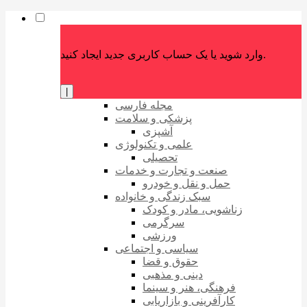
وارد شوید یا یک حساب کاربری جدید ایجاد کنید.
|
مجله فارسی
پزشکی و سلامت
آشپزی
علمی و تکنولوژی
تحصیلی
صنعت و تجارت و خدمات
حمل و نقل و خودرو
سبک زندگی و خانواده
زناشویی، مادر و کودک
سرگرمی
ورزشی
سیاسی و اجتماعی
حقوق و قضا
دینی و مذهبی
فرهنگی، هنر و سینما
کارآفرینی و بازاریابی