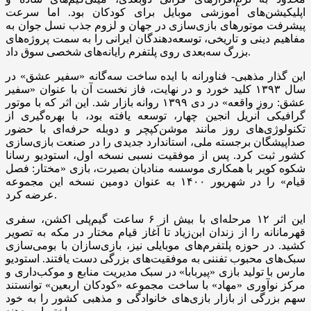
اپلیکیشن‌های آموزشی موبایل برای کودکان بود. اما سرعت
پیشرفت موتورهای بازی‌سازی در جهان و لزوم جذب نسل جوان به
مفاهیم دینی و تاریخی، توسعه‌دهندگان ایرانی را به سمت پروژه‌های
بزرگ سه‌بعدی روی پلتفرم رایانه‌های شخصی سوق داد.
این گذار مذهبی- فناورانه با ایده ساخت سه‌گانه «سفیر عشق» در
سال ۱۳۹۳ کلید خورد و در نهایت، فاز نخست آن با عنوان «سفیر
عشق: روز واقعه» در دی‌ ۱۳۹۹ روانه بازار شد. این اثر که با موتور
گرافیکی آنریل انجین چهار، توسعه یافته بود، با بهره‌گیری از
تکنولوژی‌های روز مانند موشن‌کپچر و دوبله حرفه‌ای با حضور
صداپیشگان برجسته ملی، استاندارد جدیدی را در صنعت بازی‌سازی
کشور ثبت کرد. پس از موفقیت نسبی نسخه اول، استودیو رسانا
شکوه کویر با همکاری موسسه منادیان بصیرت، بازی «مختار: فصل
قیام» را در شهریور ۱۴۰۰ به عنوان دومین نسخه این مجموعه
عرضه کرد.
این اثر ۱۲ مرحله‌ای با بیش از ۶ ساعت گیم‌پلی اکشن، سفری
قهرمانانه را از زندان ابن‌زیاد تا آغاز قیام مختار در مکه به تصویر
کشید. در حوزه پلتفرم‌های موبایلی نیز، بازی‌سازان با بومی‌سازی
سبک‌های محبوب تفننی به موفقیت‌های بزرگی دست یافتند. استودیو
مارس با تولید بازی «پیربابا» در سبک مدیریت منابع و موکب‌داری و
مرکز نوآوری «مهاد» با ساخت مجموعه «کودکان اربعین» توانستند
سهم بزرگی از بازار بازی‌های خانوادگی و مذهبی کشور را به خود