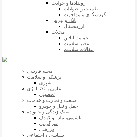
رویدادها و حوادث
طبیعت و حیوانات
گردشگری و مهاجرت
بانک و بورس
ارزدیجیتال
مجلات
حمایت آنلاین
عصر سلامت
مقالات سلامت
مجله فارسی
پزشکی و سلامت
آشپزی
علمی و تکنولوژی
تحصیلی
صنعت و تجارت و خدمات
حمل و نقل و خودرو
سبک زندگی و خانواده
زناشویی، مادر و کودک
سرگرمی
ورزشی
سیاسی و اجتماعی