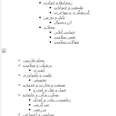
رویدادها و حوادث
طبیعت و حیوانات
گردشگری و مهاجرت
بانک و بورس
ارزدیجیتال
مجلات
حمایت آنلاین
عصر سلامت
مقالات سلامت
مجله فارسی
پزشکی و سلامت
آشپزی
علمی و تکنولوژی
تحصیلی
صنعت و تجارت و خدمات
حمل و نقل و خودرو
سبک زندگی و خانواده
زناشویی، مادر و کودک
سرگرمی
ورزشی
سیاسی و اجتماعی