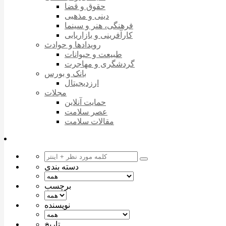
حقوق و قضا
دینی و مذهبی
فرهنگی، هنر و سینما
کارآفرینی و بازاریابی
رویدادها و حوادث
طبیعت و حیوانات
گردشگری و مهاجرت
بانک و بورس
ارزدیجیتال
مجلات
حمایت آنلاین
عصر سلامت
مقالات سلامت
دسته بندی
برچسب
نویسنده
تاریخ