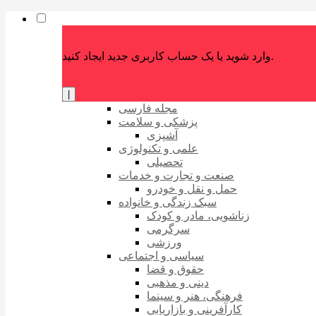
وارد شوید یا یک حساب کاربری جدید ایجاد کنید.
|
مجله فارسی
پزشکی و سلامت
آشپزی
علمی و تکنولوژی
تحصیلی
صنعت و تجارت و خدمات
حمل و نقل و خودرو
سبک زندگی و خانواده
زناشویی، مادر و کودک
سرگرمی
ورزشی
سیاسی و اجتماعی
حقوق و قضا
دینی و مذهبی
فرهنگی، هنر و سینما
کارآفرینی و بازاریابی