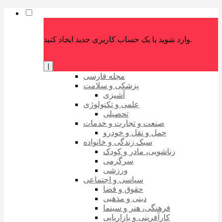
وارد شوید یا یک حساب کاربری جدید ایجاد کنید.
|
مجله فارسی
پزشکی و سلامت
آشپزی
علمی و تکنولوژی
تحصیلی
صنعت و تجارت و خدمات
حمل و نقل و خودرو
سبک زندگی و خانواده
زناشویی، مادر و کودک
سرگرمی
ورزشی
سیاسی و اجتماعی
حقوق و قضا
دینی و مذهبی
فرهنگی، هنر و سینما
کارآفرینی و بازاریابی