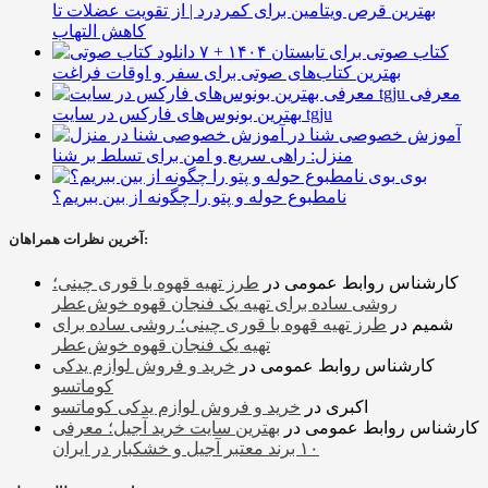
بهترین قرص ویتامین برای کمردرد | از تقویت عضلات تا
کاهش التهاب
۷ کتاب صوتی برای تابستان ۱۴۰۴ +
بهترین کتاب‌های صوتی برای سفر و اوقات فراغت
معرفی
بهترین بونوس‌های فارکس در سایت tgju
آموزش خصوصی شنا در
منزل: راهی سریع و امن برای تسلط بر شنا
بوی
نامطبوع حوله و پتو را چگونه از بین ببریم؟
آخرین نظرات همراهان:
کارشناس روابط عمومی
در
طرز تهیه قهوه با قوری چینی؛
روشی ساده برای تهیه یک فنجان قهوه خوش‌عطر
شمیم
در
طرز تهیه قهوه با قوری چینی؛ روشی ساده برای
تهیه یک فنجان قهوه خوش‌عطر
کارشناس روابط عمومی
در
خرید و فروش لوازم یدکی
کوماتسو
اکبری
در
خرید و فروش لوازم یدکی کوماتسو
کارشناس روابط عمومی
در
بهترین سایت خرید آجیل؛ معرفی
۱۰ برند معتبر آجیل و خشکبار در ایران