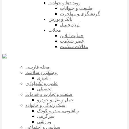
رویدادها و حوادث
طبیعت و حیوانات
گردشگری و مهاجرت
بانک و بورس
ارزدیجیتال
مجلات
حمایت آنلاین
عصر سلامت
مقالات سلامت
مجله فارسی
پزشکی و سلامت
آشپزی
علمی و تکنولوژی
تحصیلی
صنعت و تجارت و خدمات
حمل و نقل و خودرو
سبک زندگی و خانواده
زناشویی، مادر و کودک
سرگرمی
ورزشی
سیاسی و اجتماعی