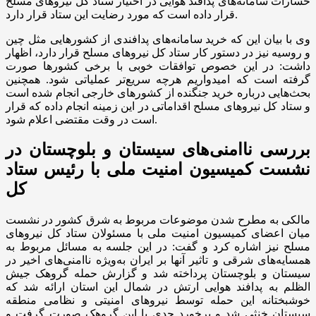
خسارات سامانه‌های پدافند هوایی در اختیار ستاد کل نیرو‌های مسلح
قرار داده است که مورد رضایت این ستاد قرار دارد.
وی با بیان این که خرید سامانه‌های پدافندی از کشور‌هایی مثل چین
و روسیه نیز در دستور کار ستاد کل نیرو‌های مسلح قرار دارد، اظهار
داشت: در این خصوص توافقات خوبی با برخی کشور‌ها صورت
گرفته است که امیدواریم هرچه سریع‌تر عملیاتی شود. همچنین
بحث‌هایی درباره خرید جنگنده از کشور‌های خارجی انجام شده است
و ستاد کل نیرو‌های مسلح اقداماتی در این زمینه انجام داده که قرار
است در وقت مقتضی اعلام شود.
بررسی ناامنی‌های سیستان و بلوچستان در
نشست کمیسیون امنیت ملی با رئیس ستاد
کل
مالکی به مطرح شدن موضوعات مربوط به شرق کشور در نشست
میان اعضای کمیسیون امنیت ملی با مسئولان ستاد کل نیرو‌های
مسلح نیز اشاره کرد و گفت: در این جلسه به مسائل مربوط به
همسایه‌های شرقی و تاثیر آنها بر ایران به‌ویژه ناامنی‌های اخیر در
سیستان و بلوچستان پرداخته شد و گزارش حمله گروهک جیش
الظلم به پدافند هوایی ارتش در شمال این استان ارائه شد که
خوشبختانه این حمله توسط نیرو‌های امنیتی و نظامی منطقه
سیستان خنثی شد و برخورد جدی با این گروهک صورت گرفت و