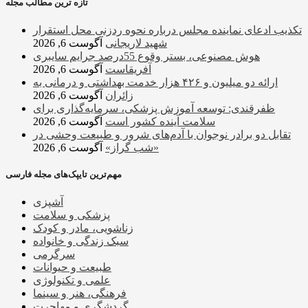
تازه ترین مطالب مجله
تکذیب ادعای نماینده مجلس درباره نحوه ردزنی محل استقرار
شهید لاریجانی
آگوست 6, 2026
هوش مصنوعی، بستر وقوع 55درصد جرایم سایبری
آفریقاست
آگوست 6, 2026
ارائه دو میلیون و ۴۲۶ هزار خدمت بهداشتی و درمانی به
زائران
آگوست 6, 2026
ظفرقندی: توسعه آموزش پزشکی، سرمایه‌گذاری برای
سلامت آینده کشور است
آگوست 6, 2026
تقابل دو برادر نوجوان با آدم‌های شرور و طبیعت وحشی در
«شب گراز»
آگوست 6, 2026
مهم‌ترین تایپک‌های مجله فارسی
آشپزی
پزشکی و سلامت
زناشویی، مادر و کودک
سبک زندگی و خانواده
سرگرمی
طبیعت و حیوانات
علمی و تکنولوژی
فرهنگی، هنر و سینما
گردشگری و مهاجرت