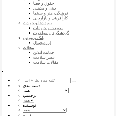
حقوق و قضا
دینی و مذهبی
فرهنگی، هنر و سینما
کارآفرینی و بازاریابی
رویدادها و حوادث
طبیعت و حیوانات
گردشگری و مهاجرت
بانک و بورس
ارزدیجیتال
مجلات
حمایت آنلاین
عصر سلامت
مقالات سلامت
دسته بندی
برچسب
نویسنده
تاریخ