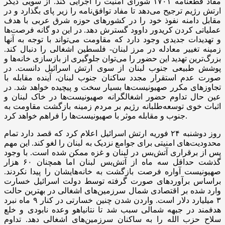
مفاد قطعنامه ۱۷۰۱ شورای امنیت را اجرایی کند. از سویی دیگر
ارتش رژیم ترجیح می‌دهد تا مفاد توافق‌نامه را زیر پای بگذارد و در
مقابل دامنه نفوذ خود را در کشورهای حوزه شرق عربی با هدف
عملیاتی کردن کریدور داوود گسترش دهد. در این دو گانه فرصت‌ها
و تهدیدات جدیدی وجود دارد که مقاومت می‌تواند با توجه به آنها
زمینه تغییر معادله در مرز لبنان- فلسطین اشغالی را دنبال کند.
بزرگ‌ترین تهدید این حضور را می‌توان جلوگیری از بازسازی خانه‌ها و
پوشش طبیعی جنوب لبنان از سوی ارتش اسرائیل دانست. در
صورت عدم استقرار مجدد ساکنان جنوب لبنان، آینده مقابله با
تجاوزهای مکرر صهیونیست‌ها بسیار سخت و پیچیده خواهد شد. در
عین حال تداوم حضور اشغالگرانه صهیونیست‌ها در خاک لبنان و
اثبات خوی توسعه‌طلبانه رژیم بر مردم زمینه بازگشت مقاومت به
جنوب و مقابله موثر با صهیونیست‌ها را فراهم خواهد کرد.
روز دوشنبه ۲۴ فوریه ارتش اسرائیل اعلام کرد که قصد دارد تمام
محدودیت‌های امنیتی برای جوامع نزدیک به لبنان را لغو کند. این مهم
پس از برقراری آتش‌بس در لبنان و غزه ممکن شده است. با وجود
گذشت حداقل سه ماه از آتش‌بس لبنان اما همچنان ۶۰ هزار
صهیونیست آواره فرصت بازگشت به خانه‌هایشان را پیدا نکردند.
براساس برآوردهای صورت گرفته توسط دولت اسرائیل خسارت
وارد شده بر اقتصادی شمال سرزمین‌های اشغالی در بهترین حالت
۳ میلیارد دلار است. واردن شدن چنین خسارتی در کنار ۹ ماه نبرد
هدفمند در جبهه شمالی سبب شد تا نتانیاهو وعده نابودی و خلع
سلاح حزب الله را به ساکنان سرزمین‌های اشغالی دهد. تداوم