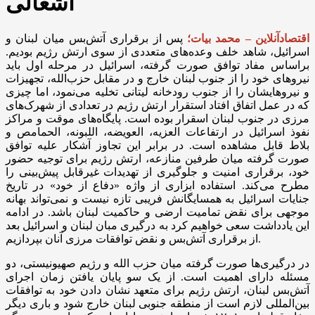
اشغالی
اقتصادآنلاین – محمد بیات؛
پس از برقراری آتش‌بس میان لبنان و
اسرائیل، شاهد خلف وعده‌های متعددی از سوی ارتش رژیم بودیم.
براساس مفاد توافق صورت گرفته، اسرائیل در مرحله اول باید
نیروهای خود را از جنوب لبنان خارج و در مقابل حزب‌الله، تجهیزات
و نیروهایشان را از جنوب رودخانه لیتانی تخلیه می‌نمود، اما چیزی
که در عمل اتفاق افتاد استقرار ارتش رژیم در تعدادی از شهرک‌های
مرزی در جنوب لبنان اسقرار بوده است. پایگاه‌های موقت و مراکز
نفوذ اسرائیل در ارتفاعات العزیه، العویضه، اللبونه، الحمامص و
بلاط قابل مشاهده است. در برابر این تجاوز آشکار علیه توافق
صورت گرفته میان طرفین منازعه، ارتش رژیم برای توجیه حضور
خود، برقراری امنیت و جلوگیری از تهدیدات غیرقابل پیش‌بینی را
مطرح می‌کند. استفاده ابزاری از واژه «دفاع از خود» در تاریخ
جنایات اسرائیل به همسایگانش فریبی تازه نیست و نمی‌تواند بهانه
موجهی برای نقض تمامیت ارضی و حاکمیت لبنان باشد. در ادامه
این یادداشت سعی خواهیم کرد به درگیری مبان لبنان و اسرائیل بعد
از برقراری آتش‌بس و نقض توافقات مرزی آنان بپردازیم.
در درگیری‌ها صورت گرفته میان حزب الله و رژیم صهیونیستی، دو
مسئله دارای اهمیت است. از یک سو پایان یافتن زمان اجرای
آتش‌بس لبنان، ارتش رژیم برای متعهد نشان دادن خود به توافقات
بین‌المللی لازم است از منطقه جنوبی لبنان خارج شود و باری دیگر