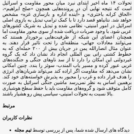
تحولات ۱۴ ماه اخیر ابتدای نبرد میان محور مقاومت و اسرائیل
است که نتیجه نهایی آن در پرونده‌هایی همچون «صلح ابراهیم»،
«الحاق کرانه باختری» و «آینده اداره و بازسازی غزه» مشخص
خواهد شد. نتانیاهو قصد دارد تا با کمک ترامپ تبدیل به بازوی اصلی
اسرائیل در امور امنیتی- نظامی شده و تبدیل به شریک کشورهای
عربی شود. با وجود ضربات دریافت شده از سوی محور مقاومت اما
همچنان اعضای این شبکه از ظرفیت‌هایی برخوردار هستند که
می‌توانند معادلات جهانی- منطقه‌ای را تحت تاثیر قرار دهند. به
عنوان مثال انصارالله یمن در جریان بیش از ۲۰۰ حمله‌ای که به
خطوط کشتی رانی بین المللی انجام داد نشان داد که یک گروه
غیردولتی این امکان را دارد تا از سد ناوهای جنگی و جنگنده‌های
غربی عبور کرده و مسیر باب المندب- سوئز را بندد. چنین امکانی
نشان می‌دهد که مقاومت اگر اراده کند می‌تواند شریان‌های انرژی
را هدف قرار داده و غرب را مجبور به پذیرش خواسته‌های خود کند.
برهمین اساس به نظر نمی‌رسد ماشین جنگی اسرائیل به صورت
کامل متوقف شود و گروه‌های مقاومت باید با حفظ سطح هوشیاری
بالا نسبت به تحولات امنیتی- سیاسی پیش رو هشیار باشند.
مرتبط
نظرات کاربران
دیدگاه های ارسال شده شما، پس از بررسی توسط
تیم مجله