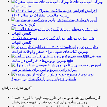
۵ ویژگی لپ تاپ های
مناسب سفر
افزایش
هزینه مالکیت لیفتراک در سال ۱۴۰۴
آموزش واریز بیت
کوین به بیت پین
بهترین قرص ویتامین برای کمردرد | از تقویت عضلات تا
کاهش التهاب
۷ کتاب صوتی برای تابستان ۱۴۰۴ +
بهترین کتاب‌های صوتی برای سفر و اوقات فراغت
معرفی
بهترین بونوس‌های فارکس در سایت tgju
آموزش خصوصی شنا در
منزل: راهی سریع و امن برای تسلط بر شنا
بوی
نامطبوع حوله و پتو را چگونه از بین ببریم؟
آخرین نظرات همراهان:
کارشناس روابط عمومی
در
طرز تهیه قهوه با قوری چینی؛
روشی ساده برای تهیه یک فنجان قهوه خوش‌عطر
شمیم
در
طرز تهیه قهوه با قوری چینی؛ روشی ساده برای