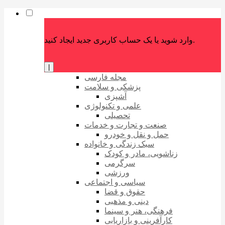
وارد شوید یا یک حساب کاربری جدید ایجاد کنید.
|
مجله فارسی
پزشکی و سلامت
آشپزی
علمی و تکنولوژی
تحصیلی
صنعت و تجارت و خدمات
حمل و نقل و خودرو
سبک زندگی و خانواده
زناشویی، مادر و کودک
سرگرمی
ورزشی
سیاسی و اجتماعی
حقوق و قضا
دینی و مذهبی
فرهنگی، هنر و سینما
کارآفرینی و بازاریابی