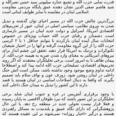
قدرت نمایی حزب الله و تشیع جنازه میلیونی سید حسن نصرالله و
شید هاشم صفی الدین نشان دهنده عمق پایگاه مردمی مقاومت
اسلامی لبنان در مقایسه با سایر طوایف لبنانی است.
بزرگ‌ترین چالش حزب الله در مسیر احیای توان گذشته و تبدیل
شدن به نیروی نظامی- سیاسی اصلی در لبنان، عبور از تحریم‌های
اقتصادی آمریکا، اسرائیل و دولت جدید لبنان در مسیر بازسازی
است. دشمنان و رقبای حزب الله حساب ویژه‌ای در خصوص
انتخابات سال آینده لبنان بازکردند تا بتوانند حداقل ۱ یا ۲ کرسی
حزب الله را از این گروه مقاومت گرفته و آنها را در اختیار شیعیان
تکنوکرات و نزدیک به آمریکا قرار دهند. تحقق این چشم انداز برای
نیروهای آمریکایی به معنای وارد شدن ضربه به هیمنه حزب الله، از
پیمان طائف تا به امروز است. برخی تحلیلگران معتقدند که اگر روند
تحریم‌های اقتصادی- تسلیحاتی حزب الله ادامه پیدا کند و اصطلاحا
ادامه تداوم وضع موجود وجود نداشته باشد، ممکن است آتش جنگ
داخلی در لبنان روشن شود. ژوزف عون و نواف سلام باید تصمیم
بگیرند که واقعا به دنبال اصلاحات اساسی در لبنان هستند یا قصد
دارند تا این کشور را تبدیل به میدان جنگ داخلی کنند.
با وجود برقراری آتش‌بس در غزه و جنوب لبنان شاید برخی
تحلیلگران بر این تصور باشند که نبرد طوفان الاقصی به پایان رسیده
و فعلا قرار نیست تحولی جدید در منطقه رخ دهد. با این حال
پژوهشگرانی که دارای نگاه عمیق و بلندمدت به مسائل راهبردی
هستند و درگیر «اخبار روزانه» نمی‌شوند بر این عقیده هستند که