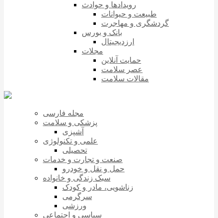
رویدادها و حوادث
طبیعت و حیوانات
گردشگری و مهاجرت
بانک و بورس
ارزدیجیتال
مجلات
حمایت آنلاین
عصر سلامت
مقالات سلامت
مجله فارسی
پزشکی و سلامت
آشپزی
علمی و تکنولوژی
تحصیلی
صنعت و تجارت و خدمات
حمل و نقل و خودرو
سبک زندگی و خانواده
زناشویی، مادر و کودک
سرگرمی
ورزشی
سیاسی و اجتماعی