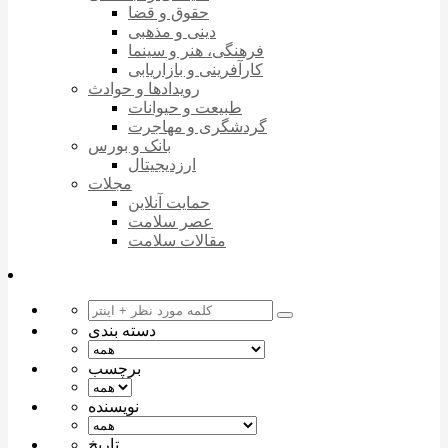
حقوق و قضا
دینی و مذهبی
فرهنگی، هنر و سینما
کارآفرینی و بازاریابی
رویدادها و حوادث
طبیعت و حیوانات
گردشگری و مهاجرت
بانک و بورس
ارزدیجیتال
مجلات
حمایت آنلاین
عصر سلامت
مقالات سلامت
دسته بندی
برچسب
نویسنده
تاریخ