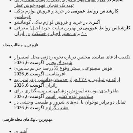
تهیه یک فنجان قهوه خوش‌عطر
کارشناس روابط عمومی
در
خرید و فروش لوازم یدکی
کوماتسو
اکبری
در
خرید و فروش لوازم یدکی کوماتسو
کارشناس روابط عمومی
در
بهترین سایت خرید آجیل؛ معرفی
۱۰ برند معتبر آجیل و خشکبار در ایران
تازه ترین مطالب مجله
تکذیب ادعای نماینده مجلس درباره نحوه ردزنی محل استقرار
شهید لاریجانی
آگوست 6, 2026
هوش مصنوعی، بستر وقوع 55درصد جرایم سایبری
آفریقاست
آگوست 6, 2026
ارائه دو میلیون و ۴۲۶ هزار خدمت بهداشتی و درمانی به
زائران
آگوست 6, 2026
ظفرقندی: توسعه آموزش پزشکی، سرمایه‌گذاری برای
سلامت آینده کشور است
آگوست 6, 2026
تقابل دو برادر نوجوان با آدم‌های شرور و طبیعت وحشی در
«شب گراز»
آگوست 6, 2026
مهم‌ترین تایپک‌های مجله فارسی
آشپزی