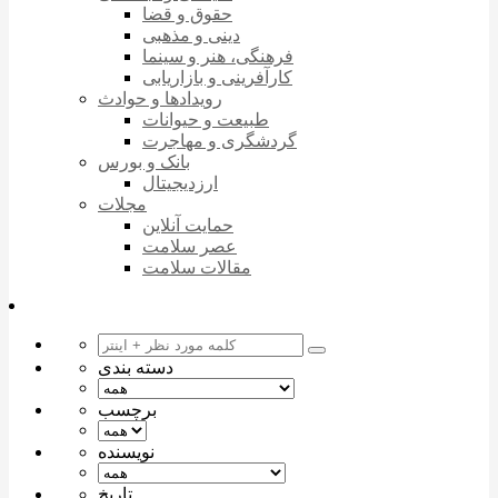
حقوق و قضا
دینی و مذهبی
فرهنگی، هنر و سینما
کارآفرینی و بازاریابی
رویدادها و حوادث
طبیعت و حیوانات
گردشگری و مهاجرت
بانک و بورس
ارزدیجیتال
مجلات
حمایت آنلاین
عصر سلامت
مقالات سلامت
دسته بندی
برچسب
نویسنده
تاریخ