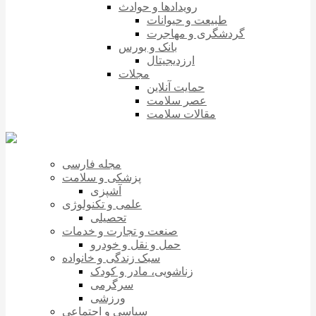
رویدادها و حوادث
طبیعت و حیوانات
گردشگری و مهاجرت
بانک و بورس
ارزدیجیتال
مجلات
حمایت آنلاین
عصر سلامت
مقالات سلامت
مجله فارسی
پزشکی و سلامت
آشپزی
علمی و تکنولوژی
تحصیلی
صنعت و تجارت و خدمات
حمل و نقل و خودرو
سبک زندگی و خانواده
زناشویی، مادر و کودک
سرگرمی
ورزشی
سیاسی و اجتماعی