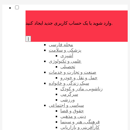
وارد شوید یا یک حساب کاربری جدید ایجاد کنید.
|
مجله فارسی
پزشکی و سلامت
آشپزی
علمی و تکنولوژی
تحصیلی
صنعت و تجارت و خدمات
حمل و نقل و خودرو
سبک زندگی و خانواده
زناشویی، مادر و کودک
سرگرمی
ورزشی
سیاسی و اجتماعی
حقوق و قضا
دینی و مذهبی
فرهنگی، هنر و سینما
کارآفرینی و بازاریابی