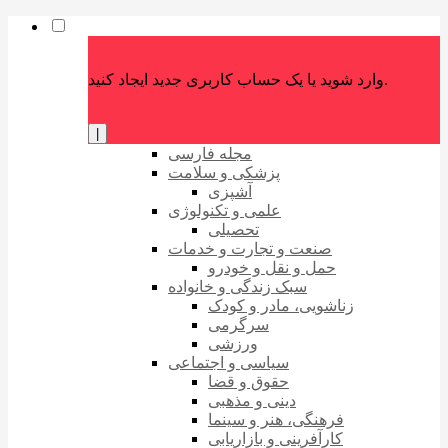
وارد شوید یا یک حساب کاربری جدید ایجاد کنید.
|
مجله فارسی
پزشکی و سلامت
آشپزی
علمی و تکنولوژی
تحصیلی
صنعت و تجارت و خدمات
حمل و نقل و خودرو
سبک زندگی و خانواده
زناشویی، مادر و کودک
سرگرمی
ورزشی
سیاسی و اجتماعی
حقوق و قضا
دینی و مذهبی
فرهنگی، هنر و سینما
کارآفرینی و بازاریابی