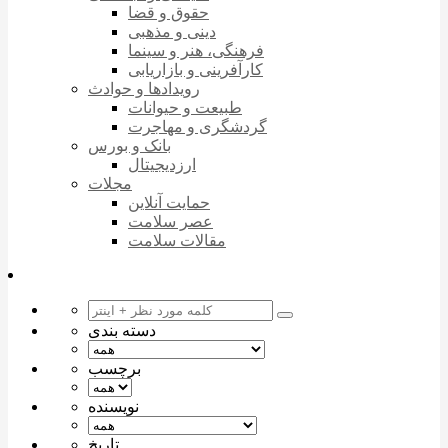
حقوق و قضا
دینی و مذهبی
فرهنگی، هنر و سینما
کارآفرینی و بازاریابی
رویدادها و حوادث
طبیعت و حیوانات
گردشگری و مهاجرت
بانک و بورس
ارزدیجیتال
مجلات
حمایت آنلاین
عصر سلامت
مقالات سلامت
دسته بندی
برچسب
نویسنده
تاریخ