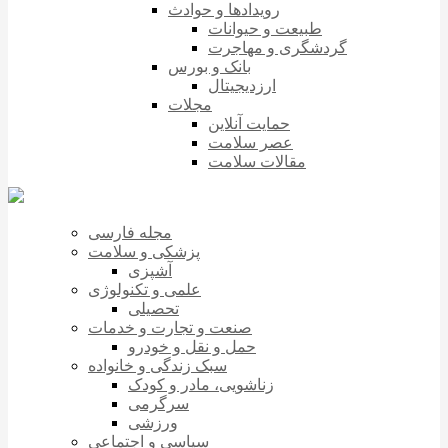
رویدادها و حوادث
طبیعت و حیوانات
گردشگری و مهاجرت
بانک و بورس
ارزدیجیتال
مجلات
حمایت آنلاین
عصر سلامت
مقالات سلامت
مجله فارسی
پزشکی و سلامت
آشپزی
علمی و تکنولوژی
تحصیلی
صنعت و تجارت و خدمات
حمل و نقل و خودرو
سبک زندگی و خانواده
زناشویی، مادر و کودک
سرگرمی
ورزشی
سیاسی و اجتماعی