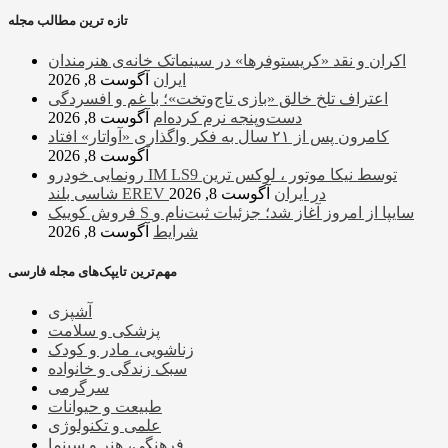
تازه ترین مطالب مجله
اکران و نقد «کریستوفرها» در سینماتک خانه‌ی هنرمندان
ایران
آگوست 8, 2026
اعتراف تلخ خالق «بازی تاج‌وتخت»؛ با غم و افسردگی
دست‌وپنجه نرم کرده‌ام
آگوست 8, 2026
کامرون پس از ۲۱ سال به فکر واگذاری «آواتار» افتاد
آگوست 8, 2026
رونمایی خودرو IM LS9 توسط نیکا موتور ، لوکس ترین
شاسی بلند EREV در ایران
آگوست 8, 2026
فروش کوییک S سایپا از امروز آغاز شد؛ جزئیات ثبت‌نام و
شرایط
آگوست 8, 2026
مهم‌ترین تایپک‌های مجله فارسی
آشپزی
پزشکی و سلامت
زناشویی، مادر و کودک
سبک زندگی و خانواده
سرگرمی
طبیعت و حیوانات
علمی و تکنولوژی
فرهنگی، هنر و سینما