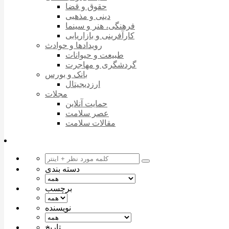
حقوق و قضا
دینی و مذهبی
فرهنگی، هنر و سینما
کارآفرینی و بازاریابی
رویدادها و حوادث
طبیعت و حیوانات
گردشگری و مهاجرت
بانک و بورس
ارزدیجیتال
مجلات
حمایت آنلاین
عصر سلامت
مقالات سلامت
دسته بندی
برچسب
نویسنده
تاریخ