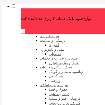
وارد شوید یا یک حساب کاربری جدید ایجاد کنید.
|
مجله فارسی
پزشکی و سلامت
آشپزی
علمی و تکنولوژی
تحصیلی
صنعت و تجارت و خدمات
حمل و نقل و خودرو
سبک زندگی و خانواده
زناشویی، مادر و کودک
سرگرمی
ورزشی
سیاسی و اجتماعی
حقوق و قضا
دینی و مذهبی
فرهنگی، هنر و سینما
کارآفرینی و بازاریابی