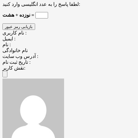
لطفا پاسخ را به عدد انگلیسی وارد کنید:
نوزده + هشت =
نام کاربری :
ایمیل :
نام :
نام خانوادگی
آدرس وب سایت :
تاریخ ثبت نام :
نقش کاربر: