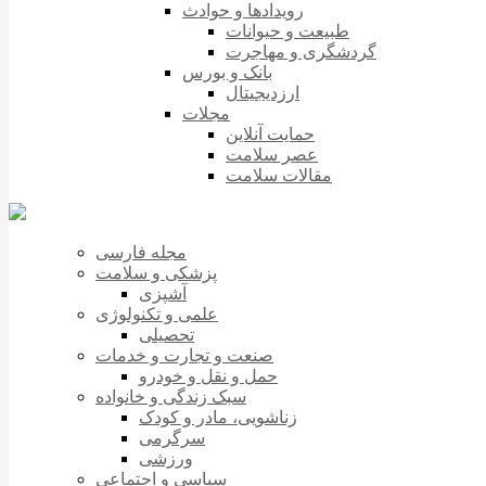
رویدادها و حوادث
طبیعت و حیوانات
گردشگری و مهاجرت
بانک و بورس
ارزدیجیتال
مجلات
حمایت آنلاین
عصر سلامت
مقالات سلامت
مجله فارسی
پزشکی و سلامت
آشپزی
علمی و تکنولوژی
تحصیلی
صنعت و تجارت و خدمات
حمل و نقل و خودرو
سبک زندگی و خانواده
زناشویی، مادر و کودک
سرگرمی
ورزشی
سیاسی و اجتماعی