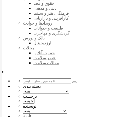
حقوق و قضا
دینی و مذهبی
فرهنگی، هنر و سینما
کارآفرینی و بازاریابی
رویدادها و حوادث
طبیعت و حیوانات
گردشگری و مهاجرت
بانک و بورس
ارزدیجیتال
مجلات
حمایت آنلاین
عصر سلامت
مقالات سلامت
دسته بندی
برچسب
نویسنده
تاریخ