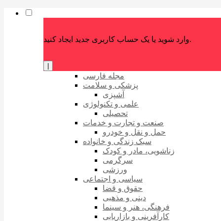
وارد شوید یا یک حساب کاربری جدید ایجاد کنید.
|
مجله فارسی
پزشکی و سلامت
آشپزی
علمی و تکنولوژی
تحصیلی
صنعت و تجارت و خدمات
حمل و نقل و خودرو
سبک زندگی و خانواده
زناشویی، مادر و کودک
سرگرمی
ورزشی
سیاسی و اجتماعی
حقوق و قضا
دینی و مذهبی
فرهنگی، هنر و سینما
کارآفرینی و بازاریابی