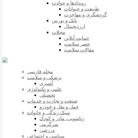
رویدادها و حوادث
طبیعت و حیوانات
گردشگری و مهاجرت
بانک و بورس
ارزدیجیتال
مجلات
حمایت آنلاین
عصر سلامت
مقالات سلامت
مجله فارسی
پزشکی و سلامت
آشپزی
علمی و تکنولوژی
تحصیلی
صنعت و تجارت و خدمات
حمل و نقل و خودرو
سبک زندگی و خانواده
زناشویی، مادر و کودک
سرگرمی
ورزشی
سیاسی و اجتماعی