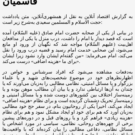
قاسمیان
به گزارش اقتصاد آنلاین به نقل از همشهری‌آنلاین، متن یادداشت
حجت الاسلام و المسلمین سعیدی به‌شرح زیر است:
در بیانی از یکی از صحابه حضرت امام صادق (علیه السّلام) آمده
است که قصد دیدار با امام را داشت، درب منزل با یکی از مدافعان
اهل‌بیت (علیهم السّلام) مواجه شد که نگهبان از ورود او مانع
می‌شود، این صحابی خدمت امام رسید و قضیه درب ورود را نقل
می‌کند، امام می‌فرماید: «من گفته‌ام ایشان وارد نشود زیرا ایشان
برای ما «هزینه اضافی» درست می‌کند».
به‌دفعات مشاهده می‌شود که افراد سرشناس و خواص در
اظهارنظرهای خود در موضوع شخصیت‌های شهید و یا علماء
بزرگوار و یا مسائل امنیتی، نظامی مطالبی را به‌زبان می‌آورند که یا
چندان به آن‌ها ارتباطی ندارد و یا بیان آن مطالب موهن بوده و یا
زمینه‌ساز اختلاف بین کشورهای دوست شده و یا مسائل امنیتی و
زمینه‌ساز تحریک دشمنان گردیده است و برای نظام «هزینه اضافی»
ایجاد می‌کند، اخیراً یکی از روحانیون بنام، در سفر حج خود مطالبی
به‌زبان آورد که هم برای خود او ایجاد مشکل نمود و هم برای نظام
«هزینه زیادی» فراهم کرد و یا روزهای قبل و در دوره‌های پیشین
برخی از چهره‌های روحانی، نظامی، سیاسی در مورد اشخاص یا
مسائل نظامی، دفاعی مطالبی را بیان کرده‌اند که با واقعیت‌ها
انطباق نداشته و یا خارج از وظیفه آنان است و بهانه‌هایی به دست