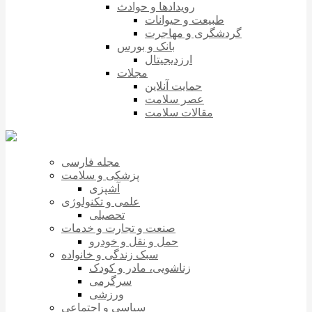
رویدادها و حوادث
طبیعت و حیوانات
گردشگری و مهاجرت
بانک و بورس
ارزدیجیتال
مجلات
حمایت آنلاین
عصر سلامت
مقالات سلامت
مجله فارسی
پزشکی و سلامت
آشپزی
علمی و تکنولوژی
تحصیلی
صنعت و تجارت و خدمات
حمل و نقل و خودرو
سبک زندگی و خانواده
زناشویی، مادر و کودک
سرگرمی
ورزشی
سیاسی و اجتماعی