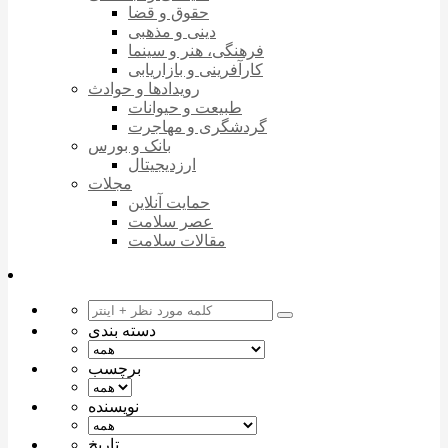
حقوق و قضا
دینی و مذهبی
فرهنگی، هنر و سینما
کارآفرینی و بازاریابی
رویدادها و حوادث
طبیعت و حیوانات
گردشگری و مهاجرت
بانک و بورس
ارزدیجیتال
مجلات
حمایت آنلاین
عصر سلامت
مقالات سلامت
دسته بندی
برچسب
نویسنده
تاریخ