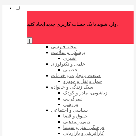
وارد شوید یا یک حساب کاربری جدید ایجاد کنید.
|
مجله فارسی
پزشکی و سلامت
آشپزی
علمی و تکنولوژی
تحصیلی
صنعت و تجارت و خدمات
حمل و نقل و خودرو
سبک زندگی و خانواده
زناشویی، مادر و کودک
سرگرمی
ورزشی
سیاسی و اجتماعی
حقوق و قضا
دینی و مذهبی
فرهنگی، هنر و سینما
کارآفرینی و بازاریابی