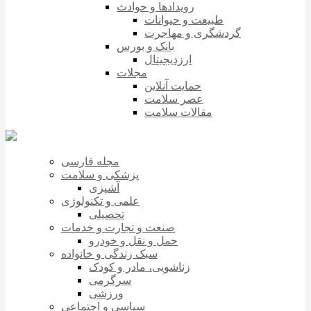
رویدادها و حوادث
طبیعت و حیوانات
گردشگری و مهاجرت
بانک و بورس
ارزدیجیتال
مجلات
حمایت آنلاین
عصر سلامت
مقالات سلامت
مجله فارسی
پزشکی و سلامت
آشپزی
علمی و تکنولوژی
تحصیلی
صنعت و تجارت و خدمات
حمل و نقل و خودرو
سبک زندگی و خانواده
زناشویی، مادر و کودک
سرگرمی
ورزشی
سیاسی و اجتماعی