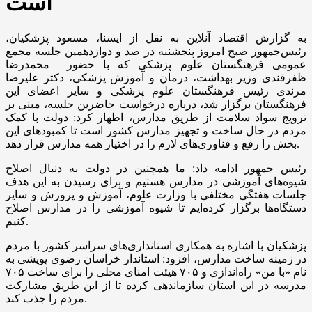
است
به گزارش اقتصاد آنلاین به نقل از ایسنا، مسعود پزشکیان،
رئیس‌جمهور صبح امروز پنجشنبه در صد و دوازدهمین جلسه مجمع
عمومی فرهنگستان علوم پزشکی که با حضور محمدرضا
ظفرقندی وزیر بهداشت، درمان و آموزش پزشکی، دکتر علیرضا
مرندی رئیس فرهنگستان علوم پزشکی و سایر اعضای این
فرهنگستان برگزار شد، درباره درخواست حاضرین جلسه، مبنی بر
ترویج سواد سلامت از طریق مدارس، اظهار کرد: دولت با کمک
مردم در حال ساخت و تجهیز مدارس کشور است تا کمبودهای این
بخش را رفع و فناوری‌های لازم را در اختیار همه مدارس قرار دهد.
رئیس جمهور ادامه داد: ما همچنین در دولت به دنبال اصلاح
شیوه‌های آموزشی در مدارس هستیم و برای رسیدن به این هدف
جلسات هفتگی مختلفی با وزارت علوم، آموزش و پرورش و سایر
دستگاه‌ها برگزار کرده‌ایم تا شیوه آموزشی را در مدارس اصلاح
کنیم.
پزشکیان با اشاره به همکاری استانداری‌های سراسر کشور با مردم
در زمینه ساخت مدارس، افزود: استاندار خراسان رضوی پویشی به
نام «با من» راه‌اندازی و ۷۰۵ هیئت امنای محلی را برای ساخت ۷۰۵
مدرسه در این استان سازماندهی کرده تا از این طریق مشارکت
مردم را جذب کند.