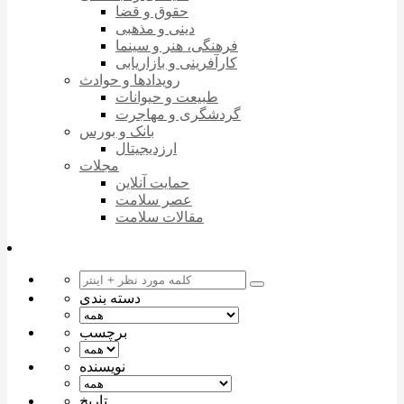
حقوق و قضا
دینی و مذهبی
فرهنگی، هنر و سینما
کارآفرینی و بازاریابی
رویدادها و حوادث
طبیعت و حیوانات
گردشگری و مهاجرت
بانک و بورس
ارزدیجیتال
مجلات
حمایت آنلاین
عصر سلامت
مقالات سلامت
دسته بندی
برچسب
نویسنده
تاریخ