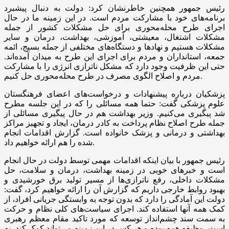
رئیس جمهور همچنین خاطرنشان کرد: دولت به دنبال پیشبرد
برنامه‌های خود با مشارکت مردم است. در این زمینه ما در حال
اجرای طرح محله‌محوری برای حل مشکلات کشور از جمله
مشکلات اشتغال، معیشتی، آموزشی، بهداشت، درمان و سایر
مشکلات هستیم و نهادها و دستگاه‌های مختلفی از جمله بسیج، ائمه
جمعه، استانداران و مردم برای اجرای این طرح به میدان آمده‌اند.
حتی این ظرفیت وجود دارد که مشکل ناترازی انرژی را با مشارکت
مردم و اصلاح الگوی مصرف در طرح محله‌محوری حل کنیم.
پزشکیان درباره پیشنهادات و درخواست‌های اعضای فرهنگستان
علوم پزشکی گفت: حتما همه مسائلی را که در این جلسه مطرح
شد پیگیری می‌کنیم. وزیر بهداشت هم در حال پیگیری مسائلی از
جمله طرح اصلاح نظام پرداخت به کادر درمان، ایجاد و تجهیز مراکز
بهداشتی و درمانی و پزشک خانواده است. گزارش اقدامات انجام
شده را هم ارائه خواهیم داد.
رئیس جمهور با بیان اینکه اقدامات مهمی توسط دولت در حال انجام
است و خبرهای خوبی در زمینه بهداشت، درمان و سلامت، حل
مشکلات داخلی، رفع ناترازی‌ها از مسیر تولید برق‌ خورشیدی و
بهبود روابط خارجی داریم که گزارش آن را ارائه خواهیم کرد، گفت:
دولت این آمادگی را دارد که بدون توجه به وابستگی جریانی افراد، از
کمک‌ همه آنها استفاده کند. اجرای سیاست‌های کلی نظام و حرکت
به سمت سند چشم‌انداز توسعه که مورد تاکید مقام معظم رهبری
است، وظیفه همه بوده و هر کس در این زمینه می‌تواند کمک کند، به