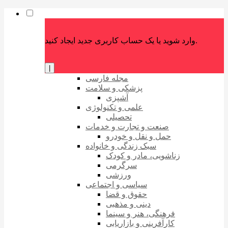
وارد شوید یا یک حساب کاربری جدید ایجاد کنید.
|
مجله فارسی
پزشکی و سلامت
آشپزی
علمی و تکنولوژی
تحصیلی
صنعت و تجارت و خدمات
حمل و نقل و خودرو
سبک زندگی و خانواده
زناشویی، مادر و کودک
سرگرمی
ورزشی
سیاسی و اجتماعی
حقوق و قضا
دینی و مذهبی
فرهنگی، هنر و سینما
کارآفرینی و بازاریابی