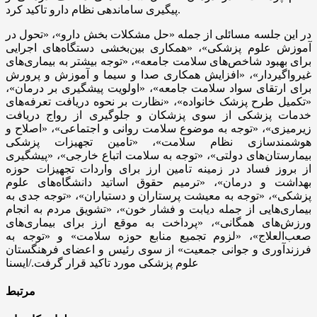
پیگیری ساماندهی نظام دارو تاکید کرد.
در این جلسه مسائلی از جمله «حل مشکلات بخش دارو»، «تحول در
آموزش علوم پزشکی»، «همکاری بین‌بخشی دستگاه‌های اجرایی
برای بهبود شاخص‌های سلامت جامعه»، «توجه بیشتر به بیماری‌های
غیرواگیردار»، «افزایش همکاری صدا و سیما و آموزش و پرورش
برای ارتقای سواد سلامت جامعه»، «اولویت پیشگیری بر درمان»،
«تکمیل طرح پزشک خانواده»، «نظارت بر نحوه دریافت تعرفه‌های
خدمات پزشکی از سوی پزشکان و جلوگیری از رواج دریافت
زیرمیزی»، «توجه به موضوع سلامت روانی و اجتماعی»، «اصلاح و
هوشمندسازی نظام سلامت»، «تامین تجهیزات پزشکی
بیمارستان‌های دولتی»، «توجه به سلامت اتباع خارجی»، «پیشگیری
از بروز فساد در زمینه تامین ارز برای واردات تجهیزات حوزه
بهداشت و درمان»، «ترمیم حقوق اساتید دانشگاه‌های علوم
پزشکی»، «توجه به معیشت پرستاران و دستیاران»، «توجه جدی به
بیماری‌هایی از جمله دیابت و فشار خون»، «تشویق مردم به انجام
ورزش‌های همگانی»، «پرداخت به موقع ارز برای بیماری‌های
صعب‌العلاج»، «لزوم تجمیع منابع حوزه سلامت» و «توجه به
فرزندآوری و جوانی جمعیت» از سوی رئیس و اعضای فرهنگستان
علوم پزشکی مورد تاکید قرار گرفت./ایسنا
مرتبط