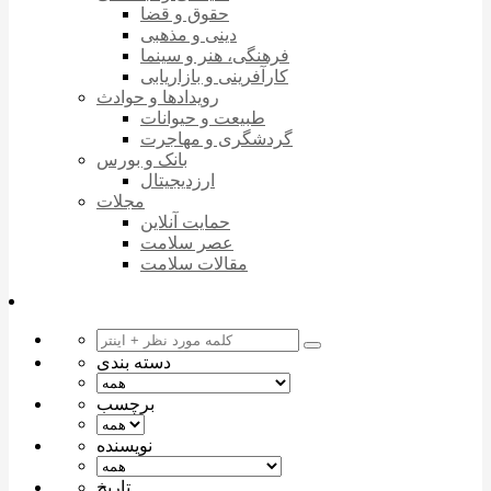
حقوق و قضا
دینی و مذهبی
فرهنگی، هنر و سینما
کارآفرینی و بازاریابی
رویدادها و حوادث
طبیعت و حیوانات
گردشگری و مهاجرت
بانک و بورس
ارزدیجیتال
مجلات
حمایت آنلاین
عصر سلامت
مقالات سلامت
دسته بندی
برچسب
نویسنده
تاریخ