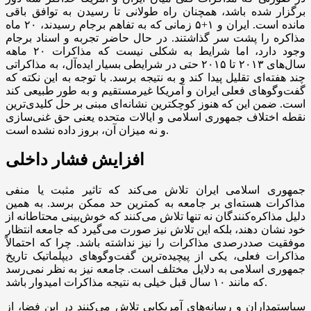
برگزار شده باشد، همچنان راه طولانی تا رسیدن به توافق باقی
مانده است. ایران و ۱+۵ زمانی که به تفاهم برجام رسیدند، ۲۰ ماه
مذاکره را پشت سر گذاشتند. در حال حاضر تجربه و اسناد برجام
وجود دارد، اما شرایط به شکلی نیست که مذاکرات ۲۰ ماهه
سال‌های ۲۰۱۳ تا ۲۰۱۵ حتی در شرایطی بسیار ایده‌آل، به مذاکراتی
چند هفته‌ای تقلیل پیدا کند و به نتیجه برسد. با توجه به این نکته که
گفت‌و‌گو‌های فعلی ایران و آمریکا غیرمستقیم و به طور طبیعی کند
است. ضمن این که هنوز کوچکترین نشانه‌ای مبنی بر حل کلیدی‌ترین
نقطه اختلاف جمهوری اسلامی و ایالات متحده یعنی حق غنی‌سازی
و نه میزان آن، بروز داده نشده است.
افزایش فشار داخلی
جمهوری اسلامی ایران تلاش می‌کند که تاثیر مثبت یا منفی
مذاکرات هسته‌ای بر جامعه به کمترین حد ممکن برسد. به همین
دلیل مذاکره‌کنندگان نه تنها تلاش می‌کنند که خوش‌بینی محتاطانه از
خود نشان دهند، بلکه این تلاش نیز صورت می‌گیرد که جامعه انتظار
موفقیت صددرصدی مذاکرات را نیز نداشته باشد. چرا که احتمالاً
مذاکرات فعلی، یکی از پیچیده‌ترین گفت‌و‌گو‌های دیپلماتیک تاریخ
جمهوری اسلامی به دلایل مختلف است. جامعه نیز به نظر نمی‌رسد
که مانند ۱۰ سال قبل خیلی به نتیجه مذاکرات امیدوار باشد.
سیاستمداران و رسانه‌های آمریکایی تلاش می‌کنند در این فضا، از