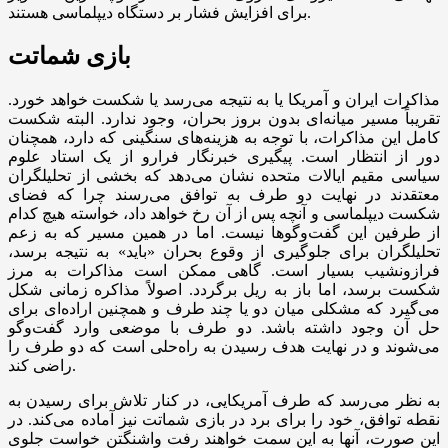
برای افزایش فشار بر دستگاه دیپلماسی هستند.
بازی شماتت
مذاکرات ایران و آمریکا یا به نتیجه می‌رسد یا شکست خواهد خورد.
تقریباً مسیر میانه‌ای بدون بروز بحران، وجود ندارد. البته شکست
کامل این مذاکرات، با توجه به هزینه‌های سنگینی که دارد، همچنان
دور از انتظار است. پیگیری خبرنگار فرارو از یک استاد علوم
سیاسی مقیم ایالات متحده نشان می‌دهد که بخشی از تحلیلگران
معتقدند در نهایت دو طرف به توافق می‌رسند چرا که فضای
شکست دیپلماسی و آنچه پس از آن رخ خواهد داد، خواسته هیچ کدام
از طرفین این گفت‌و‌گو‌ها نیست. اما در همین مسیر که به زعم
تحلیلگران برای جلوگیری از وقوع بحران «باید» به نتیجه برسد،
فرازونشیب بسیار است. گاهی ممکن است مذاکرات به مرز
شکست برسد، اما باز به ریل برگردد. اصولاً مذاکره زمانی شکل
می‌گیرد که مشکلی میان دو یا چند طرف و همچنین اراده‌ای برای
حل آن وجود داشته باشد. دو طرف با موضعی وارد گفت‌و‌گو
می‌شوند و در نهایت هدف رسیدن به راه‌حلی است که دو طرف را
راضی کند.
به نظر می‌رسد که طرف آمریکایی، در کنار تلاش برای رسیدن به
نقطه توافق، خود را برای برد در بازی شماتت نیز آماده می‌کند. در
این صورت، آنها به این سمت خواهند رفت واشنگتن خواست جلوی