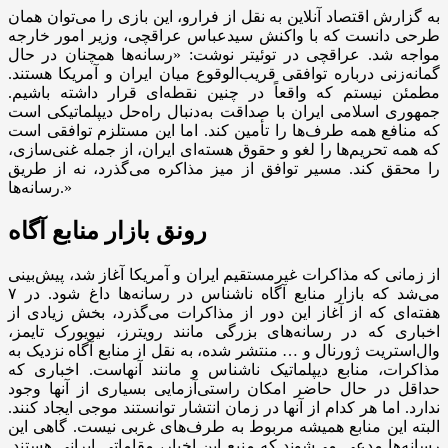
به گزارش اقتصاد آنلاین به نقل از فرارو، این بازی را می‌توان همان
طرحی دانست که با واکنش سیدعباس عراقچی، وزیر امور خارجه
مواجه شد. عراقچی در توئیتر نوشت: «رسانه‌ها همچنان در حال
گمانه‌زنی درباره توافقی قریب‌الوقوع میان ایران و آمریکا هستند.
مطمئن نیستم که واقعاً در چنین نقطه‌ای قرار داشته باشیم.
جمهوری اسلامی ایران با صداقت به‌دنبال راه‌حل دیپلماتیکی است
که منافع همه طرف‌ها را تأمین کند. اما این مستلزم توافقی است
که همه تحریم‌ها را لغو و حقوق هسته‌ای ایران، از جمله غنی‌سازی،
را محقق کند. مسیر توافق از میز مذاکره می‌گذرد، نه از طریق
رسانه‌ها.»
رونق بازار منابع آگاه
از زمانی که مذاکرات غیرمستقیم ایران و آمریکا آغاز شد، پیش‌بینی
می‌شد که بازار منابع آگاه ناشناس در رسانه‌ها داغ شود. در ۷
هفته‌ای که از آغاز این دور از مذاکرات می‌گذرد، بخش زیادی از
اخباری که در رسانه‌های بزرگی مانند رویترز، نیویورک تایمز،
وال‌استریت ژورنال و … منتشر شده، به نقل از منابع آگاه نزدیک به
مذاکرات، منابع دیپلماتیک ناشناس و مانند آنهاست. اخباری که
حداقل در حال حاضر امکان راستی‌آزمایی بسیاری از آنها وجود
ندارد. اما هر کدام از آنها در زمان انتشار توانستند موجی ایجاد کنند.
البته این منابع همیشه مربوط به طرف‌های غربی نیست. گاهی این
رسانه‌ها مدعی می‌شوند که منبع این اخبار، مقاماتی ایرانی هستند.