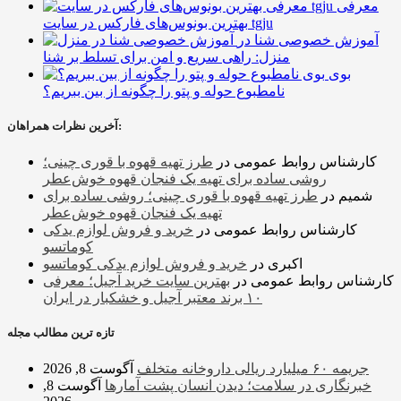
معرفی
بهترین بونوس‌های فارکس در سایت tgju
آموزش خصوصی شنا در
منزل: راهی سریع و امن برای تسلط بر شنا
بوی
نامطبوع حوله و پتو را چگونه از بین ببریم؟
آخرین نظرات همراهان:
کارشناس روابط عمومی
در
طرز تهیه قهوه با قوری چینی؛
روشی ساده برای تهیه یک فنجان قهوه خوش‌عطر
شمیم
در
طرز تهیه قهوه با قوری چینی؛ روشی ساده برای
تهیه یک فنجان قهوه خوش‌عطر
کارشناس روابط عمومی
در
خرید و فروش لوازم یدکی
کوماتسو
اکبری
در
خرید و فروش لوازم یدکی کوماتسو
کارشناس روابط عمومی
در
بهترین سایت خرید آجیل؛ معرفی
۱۰ برند معتبر آجیل و خشکبار در ایران
تازه ترین مطالب مجله
جریمه ۶۰ میلیارد ریالی داروخانه متخلف
آگوست 8, 2026
خبرنگاری در سلامت؛ دیدن انسان پشت آمارها
آگوست 8,