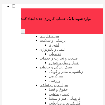
وارد شوید یا یک حساب کاربری جدید ایجاد کنید.
|
مجله فارسی
پزشکی و سلامت
آشپزی
علمی و تکنولوژی
تحصیلی
صنعت و تجارت و خدمات
حمل و نقل و خودرو
سبک زندگی و خانواده
زناشویی، مادر و کودک
سرگرمی
ورزشی
سیاسی و اجتماعی
حقوق و قضا
دینی و مذهبی
فرهنگی، هنر و سینما
کارآفرینی و بازاریابی