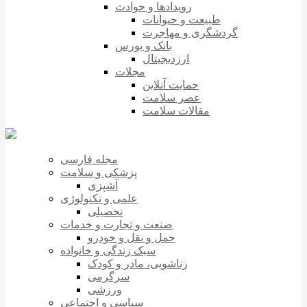
رویدادها و حوادث
طبیعت و حیوانات
گردشگری و مهاجرت
بانک و بورس
ارزدیجیتال
مجلات
حمایت آنلاین
عصر سلامت
مقالات سلامت
مجله فارسی
پزشکی و سلامت
آشپزی
علمی و تکنولوژی
تحصیلی
صنعت و تجارت و خدمات
حمل و نقل و خودرو
سبک زندگی و خانواده
زناشویی، مادر و کودک
سرگرمی
ورزشی
سیاسی و اجتماعی