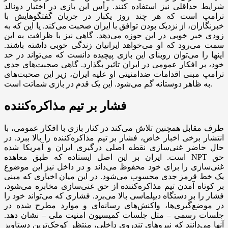
شرایط حداقلی نیز استفاده کنند. رأس این بازی در اختیار دونالد
ترامپ است که هر چند روز یکبار در جریان گفتگوهایش با
خبرنگاران، از نزدیک بودن توافق با ایران صحبت می‌کند. یا این که به
زودی خبر خوبی در این حوزه می‌دهد. گاهی نیز با ظرافت به این
سمت می‌رود که او می‌خواهد ایرانیان زندگی خوبی داشته باشند.
اینها را می‌توان روبنای این بازی پیچیده دانست که می‌تواند در حد
خود، بر افکار عمومی در ایران تاثیر بگذارد. گاهی صحبت‌های جدی
ترامپ مبنی اقدامات ضدامنیتی او علیه ایران، زیر این صحبت‌های
به ظاهر دوستانه گم می‌شود. این یک قدم در بازی شماتت است.
فشار بر تیم مذاکره‌کننده
طرف مقابل همچنین تلاش می‌کند در کنار بازی با افکار عمومی، با
انتشار برخی اخبار خاص، فشار بر تیم مذاکره‌کننده را بالا ببرد. در
حال حاضر غنی‌سازی نقطه اصلی درگیری ایران و آمریکا شده
است. ایران بر این اصل ایستاده که طبق معاهده NPT حق
غنی‌سازی را برای خود محفوظ می‌داند و در داخل نیز این موضوع
یک خط قرمز جدی محسوب می‌شود. در این میان اخباری که مبنی
بر کوتاه آمدن تیم مذاکره‌کننده از حق غنی‌سازی مخابره می‌شود،
فشار را بر دستگاه دیپلماسی بالا می‌برد. فشاری که می‌تواند خود را
در موضع‌گیری‌ها، واکنش‌های رسانه‌ای و موارد مطرح شده در
جلسات رسمی – مثل جلسات کمیسیون امنیت ملی – نشان دهد.
آنها می‌دانند که نیرو‌های تندروی داخلی، منتظر کوچک‌ترین دستاویز