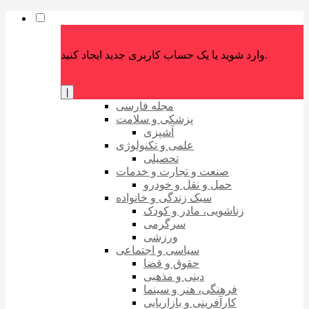
وارد شوید یا یک حساب کاربری جدید ایجاد کنید.
|
مجله فارسی
پزشکی و سلامت
آشپزی
علمی و تکنولوژی
تحصیلی
صنعت و تجارت و خدمات
حمل و نقل و خودرو
سبک زندگی و خانواده
زناشویی، مادر و کودک
سرگرمی
ورزشی
سیاسی و اجتماعی
حقوق و قضا
دینی و مذهبی
فرهنگی، هنر و سینما
کارآفرینی و بازاریابی