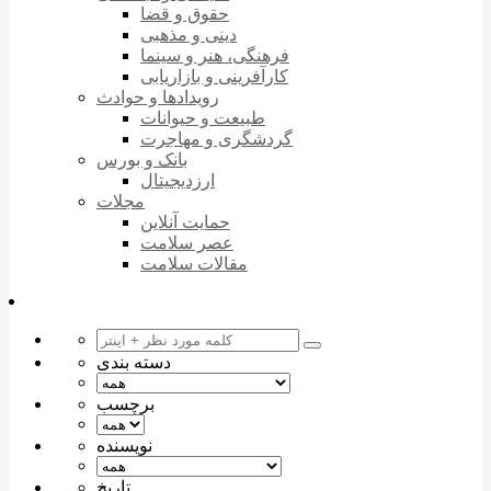
حقوق و قضا
دینی و مذهبی
فرهنگی، هنر و سینما
کارآفرینی و بازاریابی
رویدادها و حوادث
طبیعت و حیوانات
گردشگری و مهاجرت
بانک و بورس
ارزدیجیتال
مجلات
حمایت آنلاین
عصر سلامت
مقالات سلامت
دسته بندی
برچسب
نویسنده
تاریخ