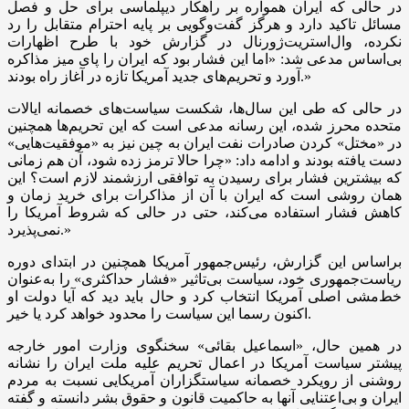
در حالی که ایران همواره بر راهکار دیپلماسی برای حل و فصل
مسائل تاکید دارد و هرگز گفت‌وگویی بر پایه احترام متقابل را رد
نکرده، وال‌استریت‌ژورنال در گزارش خود با طرح اظهارات
بی‌اساس مدعی شد: «اما این فشار بود که ایران را پای میز مذاکره
آورد و تحریم‌های جدید آمریکا تازه در آغاز راه بودند.»
در حالی که طی این سال‌ها، شکست سیاست‌های خصمانه ایالات
متحده محرز شده، این رسانه مدعی است که این تحریم‌ها همچنین
در «مختل» کردن صادرات نفت ایران به چین نیز به «موفقیت‌هایی»
دست یافته بودند و ادامه داد: «چرا حالا ترمز زده شود، آن هم زمانی
که بیشترین فشار برای رسیدن به توافقی ارزشمند لازم است؟ این
همان روشی است که ایران با آن از مذاکرات برای خرید زمان و
کاهش فشار استفاده می‌کند، حتی در حالی که شروط آمریکا را
نمی‌پذیرد.»
براساس این گزارش، رئیس‌جمهور آمریکا همچنین در ابتدای دوره
ریاست‌جمهوری خود، سیاست بی‌تاثیر «فشار حداکثری» را به‌عنوان
خط‌مشی اصلی آمریکا انتخاب کرد و حال باید دید که آیا دولت او
اکنون رسما این سیاست را محدود خواهد کرد یا خیر.
در همین حال، «اسماعیل بقائی» سخنگوی وزارت امور خارجه
پیشتر سیاست آمریکا در اعمال تحریم علیه ملت ایران را نشانه
روشنی از رویکرد خصمانه سیاستگزاران آمریکایی نسبت به مردم
ایران و بی‌اعتنایی آنها به حاکمیت قانون و حقوق بشر دانسته و گفته