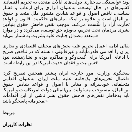
بود: «وابستگی ساختاری دولت‌های ایالات متحده به تحریم اقتصادی
کشور‌های در حال توسعه، به‌عنوان ابزاری برای ارعاب و فشار
سیاسی، ناقض اصول و قواعد بنیادین منشور ملل متحد و حقوق
بین‌الملل است و علاوه بر اینکه بنیان‌های حاکمیت قانون و قواعد
تجارت آزاد را سُست می‌کند، موجب نقض فاحش حقوق بنیادین
بشری مردمان تحت تحریم، به‌ویژه حق توسعه، می‌گردد و در موارد
متعدد مصداق جنایت علیه بشریت به شمار می‌آید.»
بقائی ادامه اعمال تحریم علیه بخش‌های مختلف اقتصادی و تجاری
ایران را اقدامی قلدرمآبانه و غیرقانونی دانسته که در تناقض صریح
با ادعای آمریکا برای گفت‌و‌گو و مذاکره بوده و نشان‌دهنده نبود
حُسن‌نیت و فقدان جدیت آمریکا در این رابطه است.
سخنگوی وزارت امور خارجه ایران پیشتر همچنین تصریح کرد:
«اعمال تحریم‌های یک‌جانبه علیه ملت ایران به‌عنوان اقدامی
متخلفانه، خودسرانه و مغایر با اصول و قواعد بنیادین حقوق
بین‌الملل، مستوجب مسئولیت بین‌المللی دولت آمریکاست و آمریکا
باید به‌خاطر نقض‌های فاحش حقوق بشر ناشی از این اقدامات
مجرمانه پاسخگو باشد.»
مرتبط
نظرات کاربران