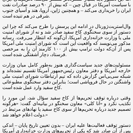
با سیاست آمریکا در قبال چین – که بیش از ۹۰ درصد صادرات نفت
ایران را خریداری می‌کند – و همچنین ژاپن، اروپا، هند و آسیای جنوب
شرقی در هم تنیده است.
وال‌استریت‌ژورنال در ادامه این پرسش را طرح می‌کند که چرا این
دستور از سوی سخنگوی کاخ سفید صادر شد و نه از شورای امنیت
ملی یا وزارت خزانه‌داری آمریکا، آن‌گونه که انتظار می‌رفت. رسانه
مذکور می‌نویسد که واقعیت این است که شورای امنیت ملی آمریکا
پس از آن‌که دولت ترامپ بیش از ۱۰۰ کارمند آن را به مرخصی
فرستاد، دچار آشفتگی شده است.
مسئولیت‌های جدید سیاست‌گذاری هنوز به‌طور کامل میان وزارت
خارجه آمریکا و دفتر معاون رئیس‌جمهور آمریکا تقسیم نشده‌اند و
شبکه سی‌بی‌اس گزارش داده که تیم ارتباطات شورای امنیت ملی
واشنگتن در حال فروپاشی است؛ بنابراین دفتر سخنگوی مطبوعاتی
کاخ سفید وارد عمل شده است.
وقتی درباره توقف تحریم‌ها از کاخ سفید سؤال شد، این مورد را
تکذیب نکرد و «آنا کلی» معاون سخنگو در بیانیه‌ای گفت: «هرگونه
تصمیم جدید درباره تحریم‌ها از سوی کاخ سفید یا نهاد‌های مرتبط در
دولت اعلام خواهد شد.»
دستور توقف فعالیت‌ها علیه ایران – بدون تعیین تاریخ پایان – اندکی
پس از آن صادر شد که یکی از تحریم‌های وزارت خزانه‌داری آمریکا