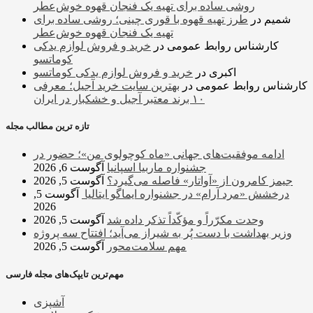
روشی ساده برای تهیه یک فنجان قهوه خوش‌عطر
شمیم
در
طرز تهیه قهوه با قوری چینی؛ روشی ساده برای
تهیه یک فنجان قهوه خوش‌عطر
کارشناس روابط عمومی
در
خرید و فروش لوازم یدکی
کوماتسو
اکبری
در
خرید و فروش لوازم یدکی کوماتسو
کارشناس روابط عمومی
در
بهترین سایت خرید آجیل؛ معرفی
۱۰ برند معتبر آجیل و خشکبار در ایران
تازه ترین مطالب مجله
ادامه موفقیت‌های جهانی «ماه کوچولوی من»؛ حضور در
جشنواره ماربیا اسپانیا
آگوست 6, 2026
جیمز کامرون از «آواتار» فاصله می‌گیرد؟
آگوست 5, 2026
درخشش «مرد آرام» در جشنواره ایماگو ایتالیا
آگوست 5,
2026
وحدت مکرّراً و مؤکّداً تذکر داده شد
آگوست 5, 2026
وزیر بهداشت با دست پُر به شیراز می‌آید؛ افتتاح سه پروژه
مهم سلامت‌محور
آگوست 5, 2026
مهم‌ترین تایپک‌های مجله فارسی
آشپزی