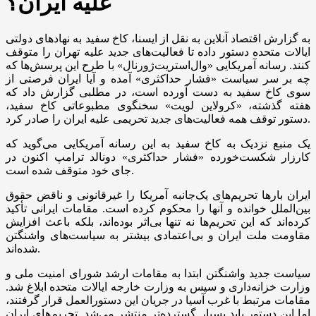
علیه ایران؟
به گزارش اقتصاد آنلاین به نقل از ایسنا، کاخ سفید به نهاد‌های دولتی
ایالات متحده دستور داده تا فعالیت‌های جدید علیه تهران را متوقف
کنند. رسانه آمریکایی «وال‌استریت‌ژورنال» با طرح این پرسش‌ها که
چه بر سر سیاست «فشار حداکثری» آمده و آیا ایران فرصتی از
سوی کاخ سفید به دست آورده است، در مطلبی گزارش داد که
هفته گذشته، «کرولاین لویت» سخنگوی مطبوعاتی کاخ سفید،
دستور توقف همه فعالیت‌های جدید تحریمی علیه ایران را صادر کرد.
یک منبع نزدیک به کاخ سفید به این رسانه آمریکایی می‌گوید که
کارزار شکست‌خورده «فشار حداکثری» دونالد ترامپ اکنون در
جای خود متوقف شده است.
ایران بار‌ها تحریم‌های یک‌جانبه آمریکا را غیرقانونی و ناقض حقوق
بین‌الملل خوانده و آنها را محکوم کرده است. مقامات ایرانی تأکید
کرده‌اند که این تحریم‌ها نه تنها بی‌اثر بوده‌اند، بلکه باعث افزایش
مقاومت ملت ایران و بی‌اعتمادی بیشتر به سیاست‌های واشنگتن
شده‌اند.
سیاست جدید واشنگتن ابتدا به مقامات ارشد شورای امنیت ملی و
وزارت خزانه‌داری و سپس به وزارت خارجه ایالات متحده ابلاغ شد.
مقامات مرتبط با غرب آسیا در جریان این دستورالعمل قرار گرفتند،
اما این دستور باید بسیار گسترده‌تر منتشر می‌شد. تحریم‌های ایران