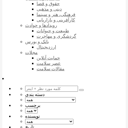
حقوق و قضا
دینی و مذهبی
فرهنگی، هنر و سینما
کارآفرینی و بازاریابی
رویدادها و حوادث
طبیعت و حیوانات
گردشگری و مهاجرت
بانک و بورس
ارزدیجیتال
مجلات
حمایت آنلاین
عصر سلامت
مقالات سلامت
دسته بندی
برچسب
نویسنده
تاریخ