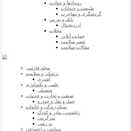
رویدادها و حوادث
طبیعت و حیوانات
گردشگری و مهاجرت
بانک و بورس
ارزدیجیتال
مجلات
حمایت آنلاین
عصر سلامت
مقالات سلامت
مجله فارسی
پزشکی و سلامت
آشپزی
علمی و تکنولوژی
تحصیلی
صنعت و تجارت و خدمات
حمل و نقل و خودرو
سبک زندگی و خانواده
زناشویی، مادر و کودک
سرگرمی
ورزشی
سیاسی و اجتماعی