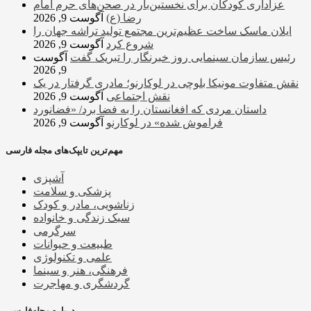
عزاداری کودکان برای نخستین‌بار در صحن‌های حرم امام
رضا (ع)
آگوست 9, 2026
ایلان ماسک ساخت عظیم‌ترین مجتمع تولید تراشه جهان را
شروع کرد
آگوست 9, 2026
رئیس سازمان سینمایی روز خبرنگار را تبریک گفت
آگوست
9, 2026
نقش متفاوت مونیکا بلوچی در لوکارنو؛ مادری گرفتار در یک
نقش اجتماعی
آگوست 9, 2026
داستان مردی که افغانستان را به فضا برد/ «فضانورد
فراموش شده» در لوکارنو
آگوست 9, 2026
مهم‌ترین تایپک‌های مجله فارسی
آشپزی
پزشکی و سلامت
زناشویی، مادر و کودک
سبک زندگی و خانواده
سرگرمی
طبیعت و حیوانات
علمی و تکنولوژی
فرهنگی، هنر و سینما
گردشگری و مهاجرت
درباره مجله‌فارسی