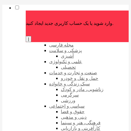
وارد شوید یا یک حساب کاربری جدید ایجاد کنید.
|
مجله فارسی
پزشکی و سلامت
آشپزی
علمی و تکنولوژی
تحصیلی
صنعت و تجارت و خدمات
حمل و نقل و خودرو
سبک زندگی و خانواده
زناشویی، مادر و کودک
سرگرمی
ورزشی
سیاسی و اجتماعی
حقوق و قضا
دینی و مذهبی
فرهنگی، هنر و سینما
کارآفرینی و بازاریابی