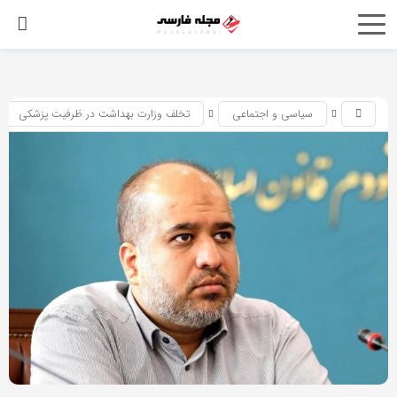
اشتراک
گذاری
با
سیاسی و اجتماعی
تخلف وزارت بهداشت در ظرفیت پزشکی
استفاده
از
روش‌های
زیر
می‌توانید
این
صفحه
را
با
دوستان
خود