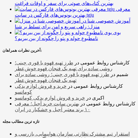
بهترین کتاب‌های صوتی برای سفر و اوقات فراغت
معرفی
بهترین بونوس‌های فارکس در سایت tgju
آموزش خصوصی شنا در
منزل: راهی سریع و امن برای تسلط بر شنا
بوی
نامطبوع حوله و پتو را چگونه از بین ببریم؟
آخرین نظرات همراهان:
کارشناس روابط عمومی
در
طرز تهیه قهوه با قوری چینی؛
روشی ساده برای تهیه یک فنجان قهوه خوش‌عطر
شمیم
در
طرز تهیه قهوه با قوری چینی؛ روشی ساده برای
تهیه یک فنجان قهوه خوش‌عطر
کارشناس روابط عمومی
در
خرید و فروش لوازم یدکی
کوماتسو
اکبری
در
خرید و فروش لوازم یدکی کوماتسو
کارشناس روابط عمومی
در
بهترین سایت خرید آجیل؛ معرفی
۱۰ برند معتبر آجیل و خشکبار در ایران
تازه ترین مطالب مجله
استقرار تیم مشترک نظارتی سازمان هواپیمایی، بازرسی و