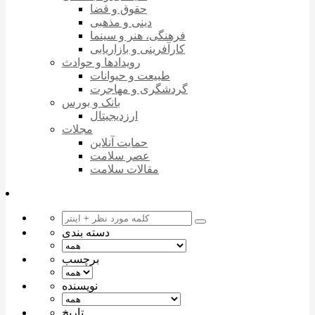
حقوق و قضا
دینی و مذهبی
فرهنگی، هنر و سینما
کارآفرینی و بازاریابی
رویدادها و حوادث
طبیعت و حیوانات
گردشگری و مهاجرت
بانک و بورس
ارزدیجیتال
مجلات
حمایت آنلاین
عصر سلامت
مقالات سلامت
دسته بندی
برچسب
نویسنده
تاریخ