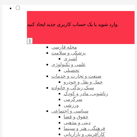
وارد شوید یا یک حساب کاربری جدید ایجاد کنید.
|
مجله فارسی
پزشکی و سلامت
آشپزی
علمی و تکنولوژی
تحصیلی
صنعت و تجارت و خدمات
حمل و نقل و خودرو
سبک زندگی و خانواده
زناشویی، مادر و کودک
سرگرمی
ورزشی
سیاسی و اجتماعی
حقوق و قضا
دینی و مذهبی
فرهنگی، هنر و سینما
کارآفرینی و بازاریابی