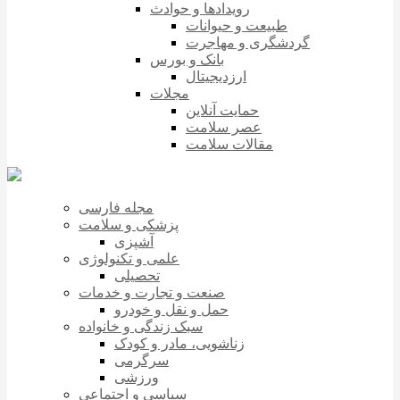
رویدادها و حوادث
طبیعت و حیوانات
گردشگری و مهاجرت
بانک و بورس
ارزدیجیتال
مجلات
حمایت آنلاین
عصر سلامت
مقالات سلامت
مجله فارسی
پزشکی و سلامت
آشپزی
علمی و تکنولوژی
تحصیلی
صنعت و تجارت و خدمات
حمل و نقل و خودرو
سبک زندگی و خانواده
زناشویی، مادر و کودک
سرگرمی
ورزشی
سیاسی و اجتماعی