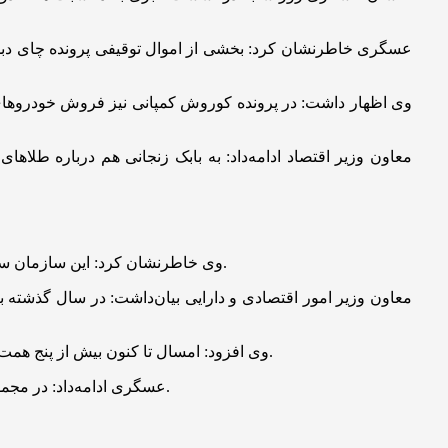
عسگری خاطرنشان کرد: بخشی از اموال توقیفی پرونده چای دبش ام
معاون وزیر اقتصاد ادامه‌داد: به بابک زنجانی هم درباره طلا‌ه
وی خاطرنشان کرد: این سازمان سال گذشته ۵۱ همت کالا را تعیین تکلیف کرد که بیش از ۱۲ همت از آن را به خزانه دولت برگرداند و بخشی دیگر را به کمک تولید اختصاص داد.
معاون وزیر امور اقتصادی و دارایی بیان‌داشت: در سال گذشته به
وی افزود: امسال تا کنون بیش از پنج همت فروش اموال تملیکی به انجام رسید، این در حالی است که در پنج ماهه امسال اتفاقات تلخی رقم خورد و سبب شد تا با چالش مواجه شویم.
عسگری ادامه‌داد: در مجموع امسال در مقایسه با مدت مشابه سال گذشته در حوزه حراج ۱۱۱ درصد افزایش فروش و در حوزه مزایده رشد ۶۳ درصدی به ثبت رسید.