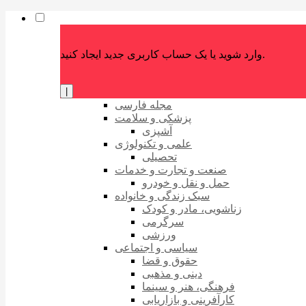
وارد شوید یا یک حساب کاربری جدید ایجاد کنید.
|
مجله فارسی
پزشکی و سلامت
آشپزی
علمی و تکنولوژی
تحصیلی
صنعت و تجارت و خدمات
حمل و نقل و خودرو
سبک زندگی و خانواده
زناشویی، مادر و کودک
سرگرمی
ورزشی
سیاسی و اجتماعی
حقوق و قضا
دینی و مذهبی
فرهنگی، هنر و سینما
کارآفرینی و بازاریابی