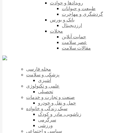
رویدادها و حوادث
طبیعت و حیوانات
گردشگری و مهاجرت
بانک و بورس
ارزدیجیتال
مجلات
حمایت آنلاین
عصر سلامت
مقالات سلامت
مجله فارسی
پزشکی و سلامت
آشپزی
علمی و تکنولوژی
تحصیلی
صنعت و تجارت و خدمات
حمل و نقل و خودرو
سبک زندگی و خانواده
زناشویی، مادر و کودک
سرگرمی
ورزشی
سیاسی و اجتماعی