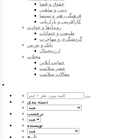
حقوق و قضا
دینی و مذهبی
فرهنگی، هنر و سینما
کارآفرینی و بازاریابی
رویدادها و حوادث
طبیعت و حیوانات
گردشگری و مهاجرت
بانک و بورس
ارزدیجیتال
مجلات
حمایت آنلاین
عصر سلامت
مقالات سلامت
دسته بندی
برچسب
نویسنده
تاریخ