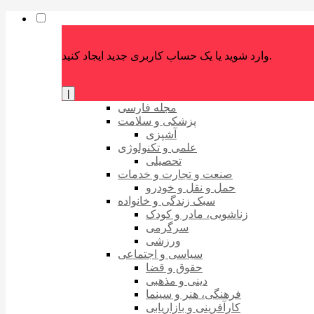
وارد شوید یا یک حساب کاربری جدید ایجاد کنید.
|
مجله فارسی
پزشکی و سلامت
آشپزی
علمی و تکنولوژی
تحصیلی
صنعت و تجارت و خدمات
حمل و نقل و خودرو
سبک زندگی و خانواده
زناشویی، مادر و کودک
سرگرمی
ورزشی
سیاسی و اجتماعی
حقوق و قضا
دینی و مذهبی
فرهنگی، هنر و سینما
کارآفرینی و بازاریابی