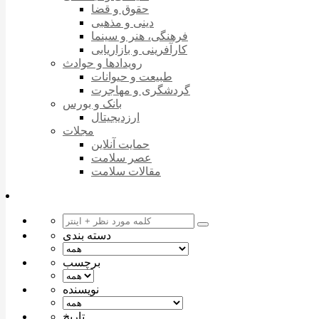
حقوق و قضا
دینی و مذهبی
فرهنگی، هنر و سینما
کارآفرینی و بازاریابی
رویدادها و حوادث
طبیعت و حیوانات
گردشگری و مهاجرت
بانک و بورس
ارزدیجیتال
مجلات
حمایت آنلاین
عصر سلامت
مقالات سلامت
دسته بندی
برچسب
نویسنده
تاریخ