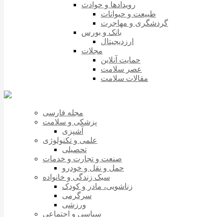
رویدادها و حوادث
طبیعت و حیوانات
گردشگری و مهاجرت
بانک و بورس
ارزدیجیتال
مجلات
حمایت آنلاین
عصر سلامت
مقالات سلامت
مجله فارسی
پزشکی و سلامت
آشپزی
علمی و تکنولوژی
تحصیلی
صنعت و تجارت و خدمات
حمل و نقل و خودرو
سبک زندگی و خانواده
زناشویی، مادر و کودک
سرگرمی
ورزشی
سیاسی و اجتماعی