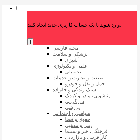
وارد شوید یا یک حساب کاربری جدید ایجاد کنید.
|
مجله فارسی
پزشکی و سلامت
آشپزی
علمی و تکنولوژی
تحصیلی
صنعت و تجارت و خدمات
حمل و نقل و خودرو
سبک زندگی و خانواده
زناشویی، مادر و کودک
سرگرمی
ورزشی
سیاسی و اجتماعی
حقوق و قضا
دینی و مذهبی
فرهنگی، هنر و سینما
کارآفرینی و بازاریابی