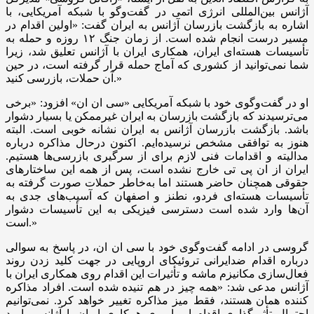
آژانس بین‌المللی انرژی اتمی در گفت‌وگو با شبکه آمریکایی، با
اشاره به بازگشت بازرسان آژانس به ایران گفت: «اولین اقدام در
مسیر درست انجام شده است. از زمان جنگ ۱۲ روزه و حمله به
تأسیسات هسته‌ای ایران، همکاری ایران با آژانس تعلیق شد، زیرا
شما نمی‌توانید از کشوری که آماج حمله قرار گرفته است، در حین
آن حملات، بازرسی کنید.»
او در گفت‌وگوی خود با شبکه آمریکایی «سی ان ان» افزود: «برخی
می‌ترسیدند که بازگشت بازرسان به ایران غیرممکن یا بسیار دشوار
باشد. بازگشت بازرسان آژانس به ایران نشانه خوبی است. البته
هنوز به توافقی مشخص نرسیده‌ایم. اکنون درحال مذاکره درباره
مدالیته و اقدامات فنی لازم برای از سرگیری بازرسی‌ها هستیم.
ایران از ان پی تی خارج نشده است، پس از همه این ساختارهای
حقوقی همچنان حاضر هستند اما به‌خاطر حملات صورت گرفته به
تأسیسات هسته‌ای فردو، نطنز و اصفهان که آسیب‌های جدی به
آن‌ها وارد شده است دسترسی فیزیکی به این تأسیسات دشوار
است.»
گروسی در ادامه گفت‌وگوی خود با سی ان ان، در پاسخ به سوالی
درباره اقدام ضدایرانی تروئیکای اروپایی در جهت کلید زدن روند
فعال‌سازی مکانیزم ماشه و تأثیرات این اقدام روی همکاری ایران با
آژانس مدعی شد: «همه چیز در هم تنیده شده است. افراد مذاکره
کننده همان هستند، فقط میز مذاکره تغییر خواهد کرد. نمی‌توانیم
احتمال تأثیرگذاری اقدام اروپا روی همکاری ایران با آژانس را رد