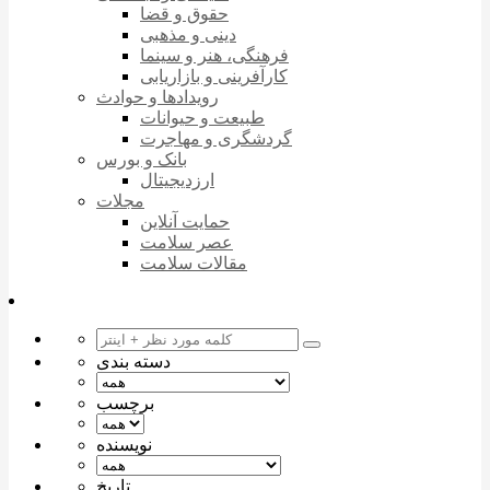
حقوق و قضا
دینی و مذهبی
فرهنگی، هنر و سینما
کارآفرینی و بازاریابی
رویدادها و حوادث
طبیعت و حیوانات
گردشگری و مهاجرت
بانک و بورس
ارزدیجیتال
مجلات
حمایت آنلاین
عصر سلامت
مقالات سلامت
دسته بندی
برچسب
نویسنده
تاریخ