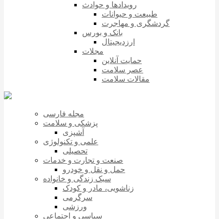
رویدادها و حوادث
طبیعت و حیوانات
گردشگری و مهاجرت
بانک و بورس
ارزدیجیتال
مجلات
حمایت آنلاین
عصر سلامت
مقالات سلامت
مجله فارسی
پزشکی و سلامت
آشپزی
علمی و تکنولوژی
تحصیلی
صنعت و تجارت و خدمات
حمل و نقل و خودرو
سبک زندگی و خانواده
زناشویی، مادر و کودک
سرگرمی
ورزشی
سیاسی و اجتماعی