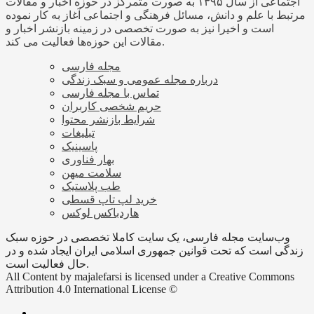
اجتماعی از سال ۱۳۹۵ به صورت متمرکز در حوزه اخبار و مقالات
مرتبط با علم و دانش، مسائل فرهنگی و اجتماعی آغاز به کار نموده
است و اخیرا نیز به صورت تخصصی در زمینه بازنشر اخبار و
مقالات این حوزه‌ها فعالیت می کند.
مجله فارسی
درباره مجله عمومی و سبک زندگی
تماس با مجله فارسی
حریم شخصی کاربران
شرایط بازنشر محتوا
تبلیغات
پاسینیک
بهار فناوری
سلامت میهن
طب پلاستیک
خرید لپ تاپ قسطی
هاردباکس لوکس
وب‌سایت مجله فارسی، یک سایت کاملا تخصصی در حوزه سبک
زندگی است که تحت قوانین جمهوری اسلامی ایران ایجاد شده و در
حال فعالیت است.
All Content by majalefarsi is licensed under a Creative Commons
Attribution 4.0 International License ©️