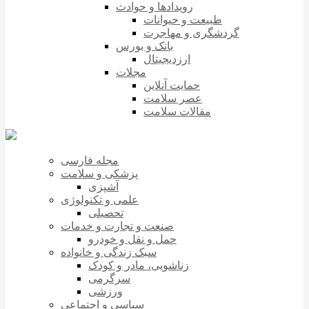
رویدادها و حوادث
طبیعت و حیوانات
گردشگری و مهاجرت
بانک و بورس
ارزدیجیتال
مجلات
حمایت آنلاین
عصر سلامت
مقالات سلامت
مجله فارسی
پزشکی و سلامت
آشپزی
علمی و تکنولوژی
تحصیلی
صنعت و تجارت و خدمات
حمل و نقل و خودرو
سبک زندگی و خانواده
زناشویی، مادر و کودک
سرگرمی
ورزشی
سیاسی و اجتماعی