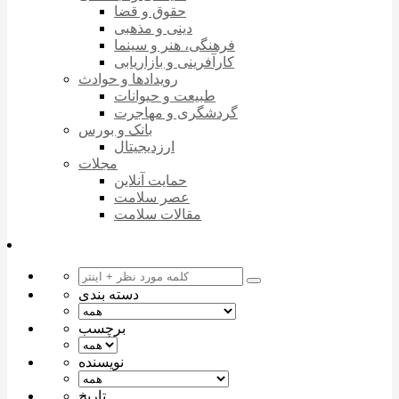
حقوق و قضا
دینی و مذهبی
فرهنگی، هنر و سینما
کارآفرینی و بازاریابی
رویدادها و حوادث
طبیعت و حیوانات
گردشگری و مهاجرت
بانک و بورس
ارزدیجیتال
مجلات
حمایت آنلاین
عصر سلامت
مقالات سلامت
دسته بندی
برچسب
نویسنده
تاریخ