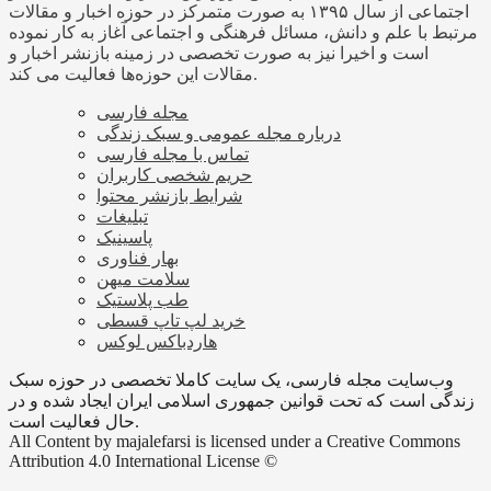
اجتماعی از سال ۱۳۹۵ به صورت متمرکز در حوزه اخبار و مقالات
مرتبط با علم و دانش، مسائل فرهنگی و اجتماعی آغاز به کار نموده
است و اخیرا نیز به صورت تخصصی در زمینه بازنشر اخبار و
مقالات این حوزه‌ها فعالیت می کند.
مجله فارسی
درباره مجله عمومی و سبک زندگی
تماس با مجله فارسی
حریم شخصی کاربران
شرایط بازنشر محتوا
تبلیغات
پاسینیک
بهار فناوری
سلامت میهن
طب پلاستیک
خرید لپ تاپ قسطی
هاردباکس لوکس
وب‌سایت مجله فارسی، یک سایت کاملا تخصصی در حوزه سبک
زندگی است که تحت قوانین جمهوری اسلامی ایران ایجاد شده و در
حال فعالیت است.
All Content by majalefarsi is licensed under a Creative Commons
Attribution 4.0 International License ©️