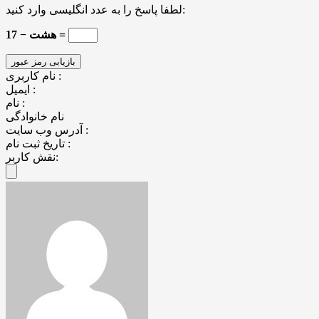
لطفا پاسخ را به عدد انگلیسی وارد کنید:
17 − هشت =
نام کاربری :
ایمیل :
نام :
نام خانوادگی
آدرس وب سایت :
تاریخ ثبت نام :
نقش کاربر: