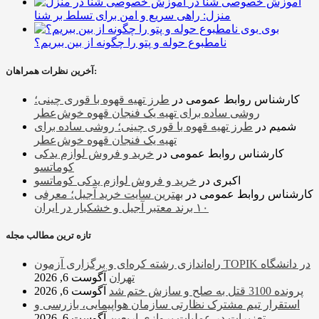
آموزش خصوصی شنا در
منزل: راهی سریع و امن برای تسلط بر شنا
بوی
نامطبوع حوله و پتو را چگونه از بین ببریم؟
آخرین نظرات همراهان:
کارشناس روابط عمومی
در
طرز تهیه قهوه با قوری چینی؛
روشی ساده برای تهیه یک فنجان قهوه خوش‌عطر
شمیم
در
طرز تهیه قهوه با قوری چینی؛ روشی ساده برای
تهیه یک فنجان قهوه خوش‌عطر
کارشناس روابط عمومی
در
خرید و فروش لوازم یدکی
کوماتسو
اکبری
در
خرید و فروش لوازم یدکی کوماتسو
کارشناس روابط عمومی
در
بهترین سایت خرید آجیل؛ معرفی
۱۰ برند معتبر آجیل و خشکبار در ایران
تازه ترین مطالب مجله
راه‌اندازی رشته کره‌ای و برگزاری آزمون TOPIK در دانشگاه
تهران
آگوست 6, 2026
پرونده 3100 قتل به صلح و سازش ختم شد
آگوست 6, 2026
استقرار تیم مشترک نظارتی سازمان هواپیمایی، بازرسی و
تعزیرات در عملیات پروازی اربعین
آگوست 6, 2026