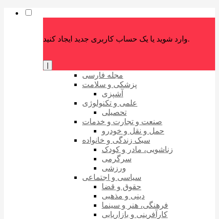
وارد شوید یا یک حساب کاربری جدید ایجاد کنید.
|
مجله فارسی
پزشکی و سلامت
آشپزی
علمی و تکنولوژی
تحصیلی
صنعت و تجارت و خدمات
حمل و نقل و خودرو
سبک زندگی و خانواده
زناشویی، مادر و کودک
سرگرمی
ورزشی
سیاسی و اجتماعی
حقوق و قضا
دینی و مذهبی
فرهنگی، هنر و سینما
کارآفرینی و بازاریابی