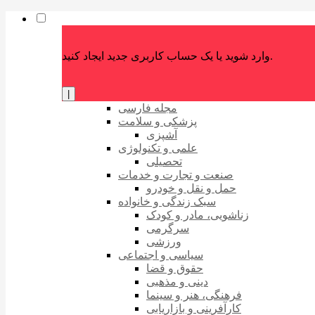
وارد شوید یا یک حساب کاربری جدید ایجاد کنید.
|
مجله فارسی
پزشکی و سلامت
آشپزی
علمی و تکنولوژی
تحصیلی
صنعت و تجارت و خدمات
حمل و نقل و خودرو
سبک زندگی و خانواده
زناشویی، مادر و کودک
سرگرمی
ورزشی
سیاسی و اجتماعی
حقوق و قضا
دینی و مذهبی
فرهنگی، هنر و سینما
کارآفرینی و بازاریابی