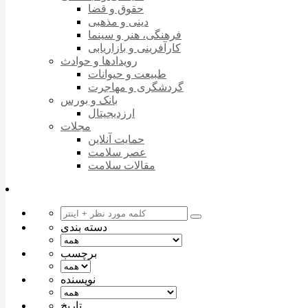
حقوق و قضا
دینی و مذهبی
فرهنگی، هنر و سینما
کارآفرینی و بازاریابی
رویدادها و حوادث
طبیعت و حیوانات
گردشگری و مهاجرت
بانک و بورس
ارزدیجیتال
مجلات
حمایت آنلاین
عصر سلامت
مقالات سلامت
دسته بندی
برچسب
نویسنده
تاریخ