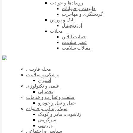
رویدادها و حوادث
طبیعت و حیوانات
گردشگری و مهاجرت
بانک و بورس
ارزدیجیتال
مجلات
حمایت آنلاین
عصر سلامت
مقالات سلامت
مجله فارسی
پزشکی و سلامت
آشپزی
علمی و تکنولوژی
تحصیلی
صنعت و تجارت و خدمات
حمل و نقل و خودرو
سبک زندگی و خانواده
زناشویی، مادر و کودک
سرگرمی
ورزشی
سیاسی و اجتماعی