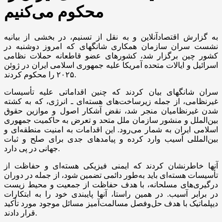
محکوم می‌کنیم
به گزارش اقتصادآنلاین و به نقل از تسنیم، در بخشی از بیانیه
نشست سران سازمان همکاری شانگهای که امروز دوشنبه در
کشور چین برگزار شد، کشور‌های عضو قاطعانه حملات نظامی
اسرائیل و ایالات متحده آمریکا علیه جمهوری اسلامی ایران در ژوئن
۲۰۲۵ را محکوم کردند.
سران شانگهای بیان کردند که چنین اقداماتی علیه تأسیسات
غیرنظامی، از جمله زیرساخت‌های هسته‌ای ـ انرژی، که به کشته
شدن غیرنظامیان منجر شد، نقض آشکار اصول و موازین حقوق
بین‌الملل و منشور سازمان ملل متحد و تعرض به حاکمیت جمهوری
اسلامی ایران به شمار می‌رود. این اقدامات به امنیت منطقه‌ای و
بین‌المللی آسیب وارد کرده و پیامد‌های جدی برای صلح و ثبات
جهانی در پی دارد.
آنها خاطرنشان کردند که ایمنی فیزیکی هسته‌ای و حفاظت از
تأسیسات هسته‌ای باید به‌طور دائمی تضمین شود، از جمله در دوران
درگیری‌های مسلحانه، با هدف حفاظت از جمعیت و محیط زیست
در برابر آسیب. در همین راستا، آنها پایبندی خود را به ابتکارات
دیپلماتیک با هدف حل‌وفصل مسالمت‌آمیز مسائل موجود مورد تأکید
قرار دادند.