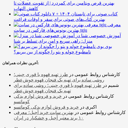
بهترین قرص ویتامین برای کمردرد | از تقویت عضلات تا
کاهش التهاب
۷ کتاب صوتی برای تابستان ۱۴۰۴ +
بهترین کتاب‌های صوتی برای سفر و اوقات فراغت
معرفی
بهترین بونوس‌های فارکس در سایت tgju
آموزش خصوصی شنا در
منزل: راهی سریع و امن برای تسلط بر شنا
بوی
نامطبوع حوله و پتو را چگونه از بین ببریم؟
آخرین نظرات همراهان:
کارشناس روابط عمومی
در
طرز تهیه قهوه با قوری چینی؛
روشی ساده برای تهیه یک فنجان قهوه خوش‌عطر
شمیم
در
طرز تهیه قهوه با قوری چینی؛ روشی ساده برای
تهیه یک فنجان قهوه خوش‌عطر
کارشناس روابط عمومی
در
خرید و فروش لوازم یدکی
کوماتسو
اکبری
در
خرید و فروش لوازم یدکی کوماتسو
کارشناس روابط عمومی
در
بهترین سایت خرید آجیل؛ معرفی
۱۰ برند معتبر آجیل و خشکبار در ایران