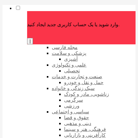
وارد شوید یا یک حساب کاربری جدید ایجاد کنید.
|
مجله فارسی
پزشکی و سلامت
آشپزی
علمی و تکنولوژی
تحصیلی
صنعت و تجارت و خدمات
حمل و نقل و خودرو
سبک زندگی و خانواده
زناشویی، مادر و کودک
سرگرمی
ورزشی
سیاسی و اجتماعی
حقوق و قضا
دینی و مذهبی
فرهنگی، هنر و سینما
کارآفرینی و بازاریابی