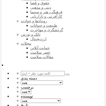
حقوق و قضا
دینی و مذهبی
فرهنگی، هنر و سینما
کارآفرینی و بازاریابی
رویدادها و حوادث
طبیعت و حیوانات
گردشگری و مهاجرت
بانک و بورس
ارزدیجیتال
مجلات
حمایت آنلاین
عصر سلامت
مقالات سلامت
دسته بندی
برچسب
نویسنده
تاریخ