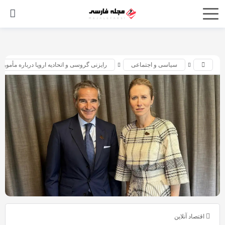
اشتراک
گذاری
با
سیاسی و اجتماعی
رایزنی گروسی و اتحادیه اروپا درباره مأموری
استفاده
از
روش‌های
زیر
می‌توانید
این
صفحه
را
با
دوستان
خود
اقتصاد آنلاین