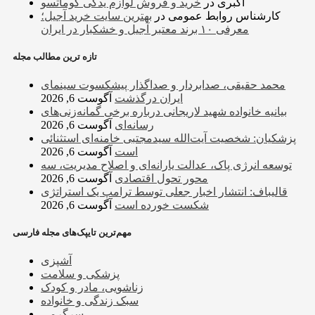
اکبری
در
خرید و فروش لوازم یدکی کوماتسو
کارشناس روابط عمومی
در
بهترین سایت خرید آجیل؛
معرفی ۱۰ برند معتبر آجیل و خشکبار در ایران
تازه ترین مطالب مجله
محمد حقیقی، صدابردار و صداگذار پیشکسوت سینمای
ایران درگذشت
آگوست 6, 2026
بیانیه خانواده شهید لاریجانی درباره برخی گمانه‌زنی‌های
رسانه‌ای
آگوست 6, 2026
پزشکیان: شخصیت آیت‌الله سیدمجتبی خامنه‌ای استثنائی
است
آگوست 6, 2026
توسعه انرژی پاک، عدالت یارانه‌ای و اصلاح مدیریت، سه
محور تحول اقتصادی
آگوست 6, 2026
قالیباف: انتشار اخبار جعلی توسط ترامپ یک استراتژی
شکست خورده است
آگوست 6, 2026
مهم‌ترین تایپک‌های مجله فارسی
آشپزی
پزشکی و سلامت
زناشویی، مادر و کودک
سبک زندگی و خانواده
سرگرمی