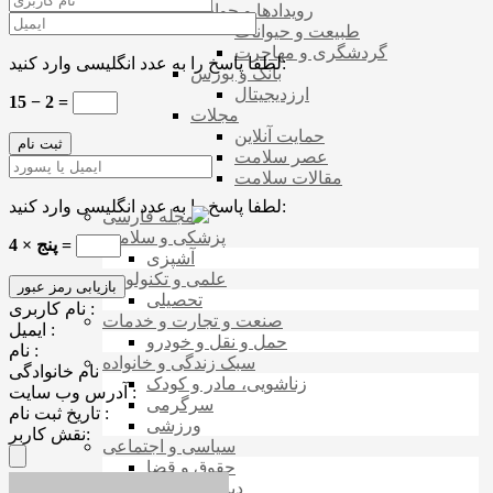
رویدادها و حوادث
طبیعت و حیوانات
گردشگری و مهاجرت
لطفا پاسخ را به عدد انگلیسی وارد کنید:
بانک و بورس
ارزدیجیتال
15 − 2 =
مجلات
حمایت آنلاین
عصر سلامت
مقالات سلامت
لطفا پاسخ را به عدد انگلیسی وارد کنید:
مجله فارسی
پزشکی و سلامت
پنج × 4 =
آشپزی
علمی و تکنولوژی
تحصیلی
نام کاربری :
صنعت و تجارت و خدمات
ایمیل :
حمل و نقل و خودرو
نام :
سبک زندگی و خانواده
نام خانوادگی
زناشویی، مادر و کودک
آدرس وب سایت :
سرگرمی
تاریخ ثبت نام :
ورزشی
نقش کاربر:
سیاسی و اجتماعی
حقوق و قضا
دینی و مذهبی