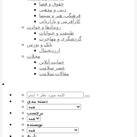
حقوق و قضا
دینی و مذهبی
فرهنگی، هنر و سینما
کارآفرینی و بازاریابی
رویدادها و حوادث
طبیعت و حیوانات
گردشگری و مهاجرت
بانک و بورس
ارزدیجیتال
مجلات
حمایت آنلاین
عصر سلامت
مقالات سلامت
دسته بندی
برچسب
نویسنده
تاریخ