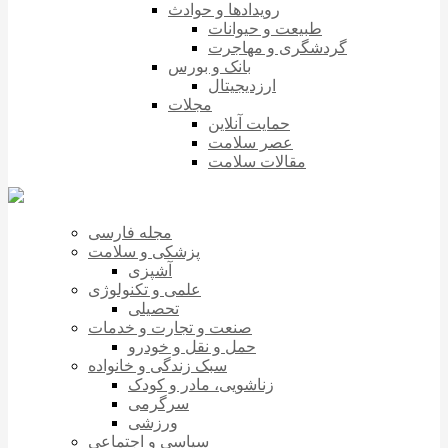
رویدادها و حوادث
طبیعت و حیوانات
گردشگری و مهاجرت
بانک و بورس
ارزدیجیتال
مجلات
حمایت آنلاین
عصر سلامت
مقالات سلامت
مجله فارسی
پزشکی و سلامت
آشپزی
علمی و تکنولوژی
تحصیلی
صنعت و تجارت و خدمات
حمل و نقل و خودرو
سبک زندگی و خانواده
زناشویی، مادر و کودک
سرگرمی
ورزشی
سیاسی و اجتماعی