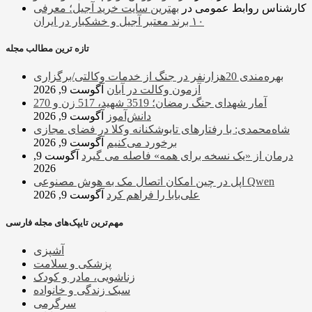
کارشناس روابط عمومی
در
بهترین سایت خرید آجیل؛ معرفی
۱۰ برند معتبر آجیل و خشکبار در ایران
تازه ترین مطالب مجله
بهره‌مندی 20هزارنفر در جنگ از خدمات وکالتی/برگزاری
آزمون وکالت در آبان
آگوست 9, 2026
آمار شهدای جنگ رمضان؛ 3519 شهید، 517 زن و 270
دانش‌آموز
آگوست 9, 2026
شاه‌محمدی: با رفتارهای تابوشکنانه وکلا در فضای مجازی
برخورد می‌کنیم
آگوست 9, 2026
درمان از «یک نسخه برای همه» فاصله می گیرد
آگوست 9,
2026
اپل در چین امکان اتصال مک به هوش مصنوعی Qwen
علی‌بابا را فراهم کرد
آگوست 9, 2026
مهم‌ترین تایپک‌های مجله فارسی
آشپزی
پزشکی و سلامت
زناشویی، مادر و کودک
سبک زندگی و خانواده
سرگرمی