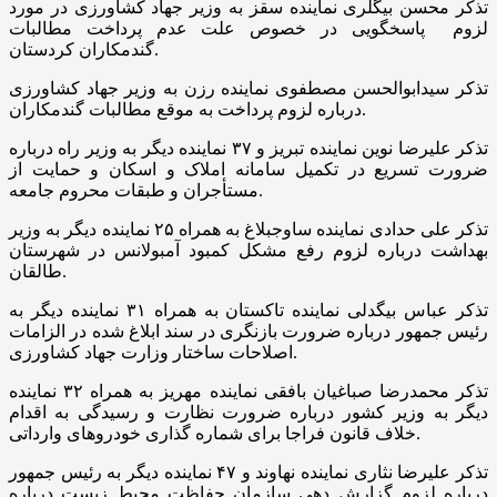
تذکر محسن بیگلری نماینده سقز به وزیر جهاد کشاورزی در مورد
لزوم پاسخگویی در خصوص علت عدم پرداخت مطالبات
گندمکاران کردستان.
تذکر سیدابوالحسن مصطفوی نماینده رزن به وزیر جهاد کشاورزی
درباره لزوم پرداخت به موقع مطالبات گندمکاران.
تذکر علیرضا نوین نماینده تبریز و ۳۷ نماینده دیگر به وزیر راه درباره
ضرورت تسریع در تکمیل سامانه املاک و اسکان و حمایت از
مستأجران و طبقات محروم جامعه.
تذکر علی حدادی نماینده ساوجبلاغ به همراه ۲۵ نماینده دیگر به وزیر
بهداشت درباره لزوم رفع مشکل کمبود آمبولانس در شهرستان
طالقان.
تذکر عباس بیگدلی نماینده تاکستان به همراه ۳۱ نماینده دیگر به
رئیس جمهور درباره ضرورت بازنگری در سند ابلاغ شده در الزامات
اصلاحات ساختار وزارت جهاد کشاورزی.
تذکر محمدرضا صباغیان بافقی نماینده مهریز به همراه ۳۲ نماینده
دیگر به وزیر کشور درباره ضرورت نظارت و رسیدگی به اقدام
خلاف قانون فراجا برای شماره گذاری خودروهای وارداتی.
تذکر علیرضا نثاری نماینده نهاوند و ۴۷ نماینده دیگر به رئیس جمهور
درباره لزوم گزارش دهی سازمان حفاظت محیط زیست درباره