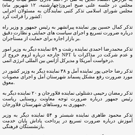
مجلس در جلسه علنی صبح امروز(چهارشنبه، ۱۲ شهریور ماه)
مجلس شورای اسلامی تذکر کتبی نمایندگان به مسئولان اجرایی
کشور را قرائت کرد:
تذکر کمال حسین پور نماینده پیرانشهر به رئیس جمهور و وزیر راه
درباره ضرورت تسریع و اجرای سیاست های حمایتی و نظارت دقیق
بر بازار اجاره برای حمایت از مستأجران.
تذکر محمدرضا احمدی نماینده رشت و ۵۹ نماینده دیگر به وزیر امور
خارجه درباره لزوم خروج از NPT و عدم شرکت در مذاکرات با
درخواست آمریکا و مدیرکل آژانس بین المللی انرژی اتمی.
تذکر رضا حاجی پور نماینده آمل و ۳۸ نماینده دیگر به وزیر کشور در
مورد ضرورت رفع مشکل پسماند شهرستان آمل و اجرای مصوبات
معوق.
تذکر رمضان رحیمی دشتلوئی نماینده فلاورجان و ۲۰ نماینده دیگر به
رئیس جمهور درباره ضرورت توجه معاونت روستایی ریاست
جمهوری به روستاهای شهرستان فلاورجان.
تذکر محمود طاهری نماینده شبستر و ۵۴ نماینده دیگر به وزیر
آموزش درباره ضرورت تسریع در پرداخت پاداش پایان خدمت
بازنشستگان فرهنگی.