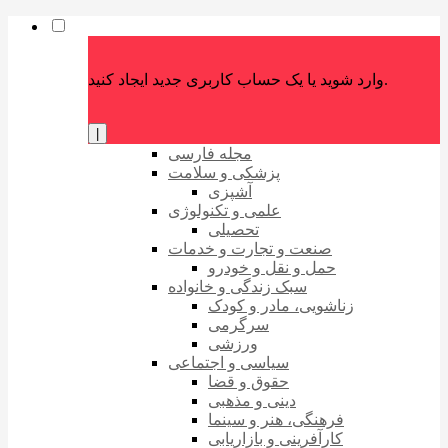
وارد شوید یا یک حساب کاربری جدید ایجاد کنید.
|
مجله فارسی
پزشکی و سلامت
آشپزی
علمی و تکنولوژی
تحصیلی
صنعت و تجارت و خدمات
حمل و نقل و خودرو
سبک زندگی و خانواده
زناشویی، مادر و کودک
سرگرمی
ورزشی
سیاسی و اجتماعی
حقوق و قضا
دینی و مذهبی
فرهنگی، هنر و سینما
کارآفرینی و بازاریابی