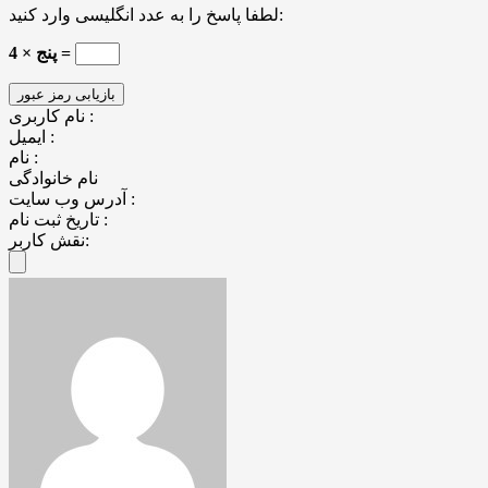
لطفا پاسخ را به عدد انگلیسی وارد کنید:
4 × پنج =
نام کاربری :
ایمیل :
نام :
نام خانوادگی
آدرس وب سایت :
تاریخ ثبت نام :
نقش کاربر: