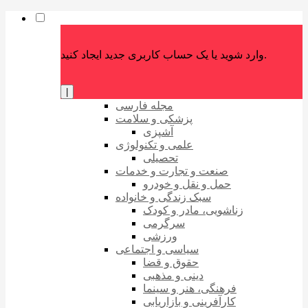
وارد شوید یا یک حساب کاربری جدید ایجاد کنید.
|
مجله فارسی
پزشکی و سلامت
آشپزی
علمی و تکنولوژی
تحصیلی
صنعت و تجارت و خدمات
حمل و نقل و خودرو
سبک زندگی و خانواده
زناشویی، مادر و کودک
سرگرمی
ورزشی
سیاسی و اجتماعی
حقوق و قضا
دینی و مذهبی
فرهنگی، هنر و سینما
کارآفرینی و بازاریابی