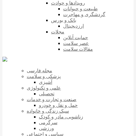
رویدادها و حوادث
طبیعت و حیوانات
گردشگری و مهاجرت
بانک و بورس
ارزدیجیتال
مجلات
حمایت آنلاین
عصر سلامت
مقالات سلامت
مجله فارسی
پزشکی و سلامت
آشپزی
علمی و تکنولوژی
تحصیلی
صنعت و تجارت و خدمات
حمل و نقل و خودرو
سبک زندگی و خانواده
زناشویی، مادر و کودک
سرگرمی
ورزشی
سیاسی و اجتماعی