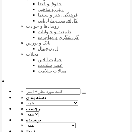
حقوق و قضا
دینی و مذهبی
فرهنگی، هنر و سینما
کارآفرینی و بازاریابی
رویدادها و حوادث
طبیعت و حیوانات
گردشگری و مهاجرت
بانک و بورس
ارزدیجیتال
مجلات
حمایت آنلاین
عصر سلامت
مقالات سلامت
دسته بندی
برچسب
نویسنده
تاریخ