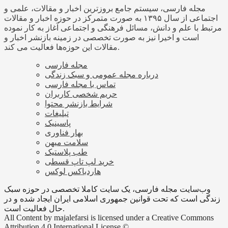
مجله فارسی، سیستم جامع بروزترین اخبار و مقالات، علمی و
اجتماعی از سال ۱۳۹۵ به صورت متمرکز در حوزه اخبار و مقالات
مرتبط با علم و دانش، مسائل فرهنگی و اجتماعی آغاز به کار نموده
است و اخیرا نیز به صورت تخصصی در زمینه بازنشر اخبار و
مقالات این حوزه‌ها فعالیت می کند.
مجله فارسی
درباره مجله عمومی و سبک زندگی
تماس با مجله فارسی
حریم شخصی کاربران
شرایط بازنشر محتوا
تبلیغات
پاسینیک
بهار فناوری
سلامت میهن
طب پلاستیک
خرید لپ تاپ قسطی
هاردباکس لوکس
وب‌سایت مجله فارسی، یک سایت کاملا تخصصی در حوزه سبک
زندگی است که تحت قوانین جمهوری اسلامی ایران ایجاد شده و در
حال فعالیت است.
All Content by majalefarsi is licensed under a Creative Commons
Attribution 4.0 International License ©️