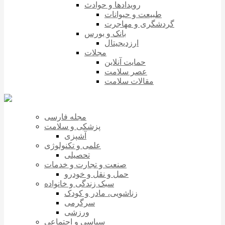
رویدادها و حوادث
طبیعت و حیوانات
گردشگری و مهاجرت
بانک و بورس
ارزدیجیتال
مجلات
حمایت آنلاین
عصر سلامت
مقالات سلامت
مجله فارسی
پزشکی و سلامت
آشپزی
علمی و تکنولوژی
تحصیلی
صنعت و تجارت و خدمات
حمل و نقل و خودرو
سبک زندگی و خانواده
زناشویی، مادر و کودک
سرگرمی
ورزشی
سیاسی و اجتماعی