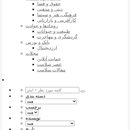
حقوق و قضا
دینی و مذهبی
فرهنگی، هنر و سینما
کارآفرینی و بازاریابی
رویدادها و حوادث
طبیعت و حیوانات
گردشگری و مهاجرت
بانک و بورس
ارزدیجیتال
مجلات
حمایت آنلاین
عصر سلامت
مقالات سلامت
دسته بندی
برچسب
نویسنده
تاریخ