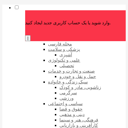
وارد شوید یا یک حساب کاربری جدید ایجاد کنید.
|
مجله فارسی
پزشکی و سلامت
آشپزی
علمی و تکنولوژی
تحصیلی
صنعت و تجارت و خدمات
حمل و نقل و خودرو
سبک زندگی و خانواده
زناشویی، مادر و کودک
سرگرمی
ورزشی
سیاسی و اجتماعی
حقوق و قضا
دینی و مذهبی
فرهنگی، هنر و سینما
کارآفرینی و بازاریابی