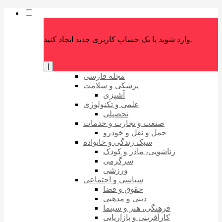
وارد شوید یا یک حساب کاربری جدید ایجاد کنید.
|
مجله فارسی
پزشکی و سلامت
آشپزی
علمی و تکنولوژی
تحصیلی
صنعت و تجارت و خدمات
حمل و نقل و خودرو
سبک زندگی و خانواده
زناشویی، مادر و کودک
سرگرمی
ورزشی
سیاسی و اجتماعی
حقوق و قضا
دینی و مذهبی
فرهنگی، هنر و سینما
کارآفرینی و بازاریابی