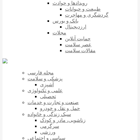
رویدادها و حوادث
طبیعت و حیوانات
گردشگری و مهاجرت
بانک و بورس
ارزدیجیتال
مجلات
حمایت آنلاین
عصر سلامت
مقالات سلامت
مجله فارسی
پزشکی و سلامت
آشپزی
علمی و تکنولوژی
تحصیلی
صنعت و تجارت و خدمات
حمل و نقل و خودرو
سبک زندگی و خانواده
زناشویی، مادر و کودک
سرگرمی
ورزشی
سیاسی و اجتماعی