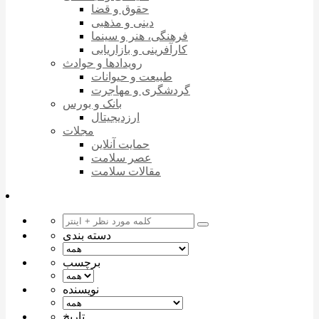
حقوق و قضا
دینی و مذهبی
فرهنگی، هنر و سینما
کارآفرینی و بازاریابی
رویدادها و حوادث
طبیعت و حیوانات
گردشگری و مهاجرت
بانک و بورس
ارزدیجیتال
مجلات
حمایت آنلاین
عصر سلامت
مقالات سلامت
دسته بندی
برچسب
نویسنده
تاریخ