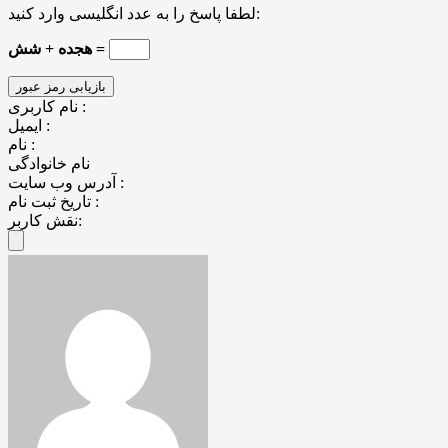
لطفا پاسخ را به عدد انگلیسی وارد کنید:
هجده + شش =
نام کاربری :
ایمیل :
نام :
نام خانوادگی
آدرس وب سایت :
تاریخ ثبت نام :
نقش کاربر: