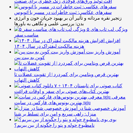
افت تولید ورق‌های فولادی زنگ خطری برای صنعت
سفرهای عکاسی: ثبت خاطرات در مسیر با اتوبوس
زنجیر نقره مردانه و تأثیر آن بر بهبود جریان خون و انرژی
بدن: بررسی علمی و نگاهی به باورها
۵ ویژگی لپ تاپ های
مناسب سفر
افزایش
هزینه مالکیت لیفتراک در سال ۱۴۰۴
آموزش واریز بیت
کوین به بیت پین
بهترین قرص ویتامین برای کمردرد | از تقویت عضلات تا
کاهش التهاب
۷ کتاب صوتی برای تابستان ۱۴۰۴ +
بهترین کتاب‌های صوتی برای سفر و اوقات فراغت
معرفی
بهترین بونوس‌های فارکس در سایت tgju
آموزش خصوصی شنا در
منزل: راهی سریع و امن برای تسلط بر شنا
بوی
نامطبوع حوله و پتو را چگونه از بین ببریم؟