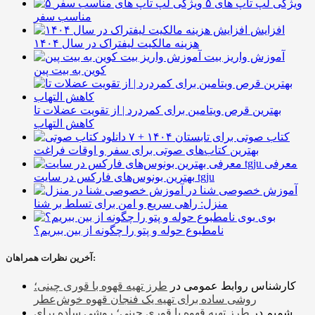
۵ ویژگی لپ تاپ های
مناسب سفر
افزایش
هزینه مالکیت لیفتراک در سال ۱۴۰۴
آموزش واریز بیت
کوین به بیت پین
بهترین قرص ویتامین برای کمردرد | از تقویت عضلات تا
کاهش التهاب
۷ کتاب صوتی برای تابستان ۱۴۰۴ +
بهترین کتاب‌های صوتی برای سفر و اوقات فراغت
معرفی
بهترین بونوس‌های فارکس در سایت tgju
آموزش خصوصی شنا در
منزل: راهی سریع و امن برای تسلط بر شنا
بوی
نامطبوع حوله و پتو را چگونه از بین ببریم؟
آخرین نظرات همراهان:
کارشناس روابط عمومی
در
طرز تهیه قهوه با قوری چینی؛
روشی ساده برای تهیه یک فنجان قهوه خوش‌عطر
شمیم
در
طرز تهیه قهوه با قوری چینی؛ روشی ساده برای