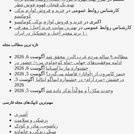
تهیه یک فنجان قهوه خوش‌عطر
کارشناس روابط عمومی
در
خرید و فروش لوازم یدکی
کوماتسو
اکبری
در
خرید و فروش لوازم یدکی کوماتسو
کارشناس روابط عمومی
در
بهترین سایت خرید آجیل؛ معرفی
۱۰ برند معتبر آجیل و خشکبار در ایران
تازه ترین مطالب مجله
مطالبه ۹ ساله مردم غرب البرز محقق شد
آگوست 6, 2026
ادامه موفقیت‌های جهانی «ماه کوچولوی من»؛ حضور در
جشنواره ماربیا اسپانیا
آگوست 6, 2026
جیمز کامرون از «آواتار» فاصله می‌گیرد؟
آگوست 5, 2026
درخشش «مرد آرام» در جشنواره ایماگو ایتالیا
آگوست 5,
2026
وحدت مکرّراً و مؤکّداً تذکر داده شد
آگوست 5, 2026
مهم‌ترین تایپک‌های مجله فارسی
آشپزی
پزشکی و سلامت
زناشویی، مادر و کودک
سبک زندگی و خانواده