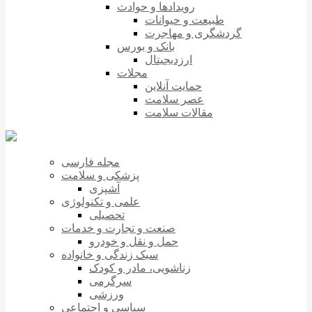
رویدادها و حوادث
طبیعت و حیوانات
گردشگری و مهاجرت
بانک و بورس
ارزدیجیتال
مجلات
حمایت آنلاین
عصر سلامت
مقالات سلامت
مجله فارسی
پزشکی و سلامت
آشپزی
علمی و تکنولوژی
تحصیلی
صنعت و تجارت و خدمات
حمل و نقل و خودرو
سبک زندگی و خانواده
زناشویی، مادر و کودک
سرگرمی
ورزشی
سیاسی و اجتماعی