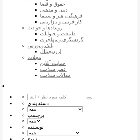
حقوق و قضا
دینی و مذهبی
فرهنگی، هنر و سینما
کارآفرینی و بازاریابی
رویدادها و حوادث
طبیعت و حیوانات
گردشگری و مهاجرت
بانک و بورس
ارزدیجیتال
مجلات
حمایت آنلاین
عصر سلامت
مقالات سلامت
دسته بندی
برچسب
نویسنده
تاریخ