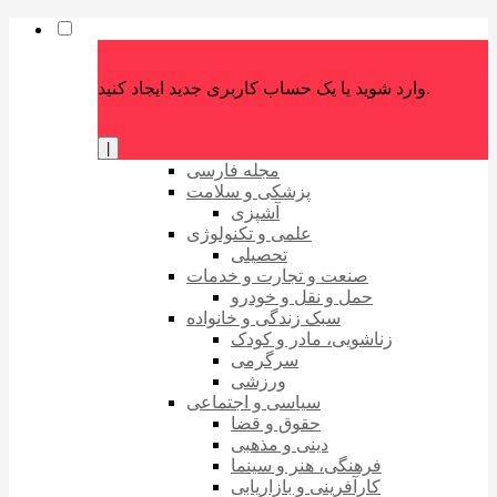
وارد شوید یا یک حساب کاربری جدید ایجاد کنید.
|
مجله فارسی
پزشکی و سلامت
آشپزی
علمی و تکنولوژی
تحصیلی
صنعت و تجارت و خدمات
حمل و نقل و خودرو
سبک زندگی و خانواده
زناشویی، مادر و کودک
سرگرمی
ورزشی
سیاسی و اجتماعی
حقوق و قضا
دینی و مذهبی
فرهنگی، هنر و سینما
کارآفرینی و بازاریابی