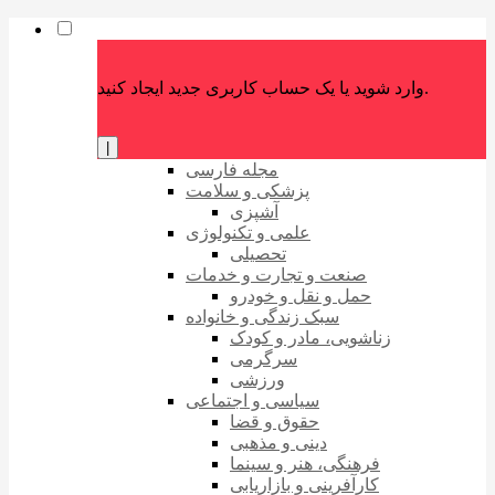
وارد شوید یا یک حساب کاربری جدید ایجاد کنید.
|
مجله فارسی
پزشکی و سلامت
آشپزی
علمی و تکنولوژی
تحصیلی
صنعت و تجارت و خدمات
حمل و نقل و خودرو
سبک زندگی و خانواده
زناشویی، مادر و کودک
سرگرمی
ورزشی
سیاسی و اجتماعی
حقوق و قضا
دینی و مذهبی
فرهنگی، هنر و سینما
کارآفرینی و بازاریابی