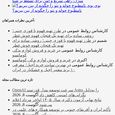
منزل: راهی سریع و امن برای تسلط بر شنا
بوی
نامطبوع حوله و پتو را چگونه از بین ببریم؟
آخرین نظرات همراهان:
کارشناس روابط عمومی
در
طرز تهیه قهوه با قوری چینی؛
روشی ساده برای تهیه یک فنجان قهوه خوش‌عطر
شمیم
در
طرز تهیه قهوه با قوری چینی؛ روشی ساده برای
تهیه یک فنجان قهوه خوش‌عطر
کارشناس روابط عمومی
در
خرید و فروش لوازم یدکی
کوماتسو
اکبری
در
خرید و فروش لوازم یدکی کوماتسو
کارشناس روابط عمومی
در
بهترین سایت خرید آجیل؛ معرفی
۱۰ برند معتبر آجیل و خشکبار در ایران
تازه ترین مطالب مجله
OpenAI سرعت توسعه مدل قدرتمند Astra را به‌دلیل
نگرانی‌های امنیتی کاهش داد
آگوست 8, 2026
نتایج نهایی آزمون دکتری سال ۱۴۰۵ اواخر مرداد اعلام
می‌شود
آگوست 8, 2026
تأکید ایران و آفریقای جنوبی بر توسعه همکاری‌های علمی در
بریکس
آگوست 8, 2026