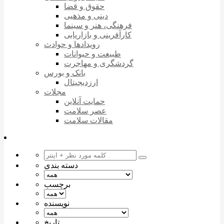
حقوق و قضا
دینی و مذهبی
فرهنگی، هنر و سینما
کارآفرینی و بازاریابی
رویدادها و حوادث
طبیعت و حیوانات
گردشگری و مهاجرت
بانک و بورس
ارزدیجیتال
مجلات
حمایت آنلاین
عصر سلامت
مقالات سلامت
دسته بندی
برچسب
نویسنده
تاریخ