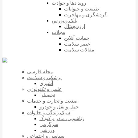
رویدادها و حوادث
طبیعت و حیوانات
گردشگری و مهاجرت
بانک و بورس
ارزدیجیتال
مجلات
حمایت آنلاین
عصر سلامت
مقالات سلامت
مجله فارسی
پزشکی و سلامت
آشپزی
علمی و تکنولوژی
تحصیلی
صنعت و تجارت و خدمات
حمل و نقل و خودرو
سبک زندگی و خانواده
زناشویی، مادر و کودک
سرگرمی
ورزشی
سیاسی و اجتماعی