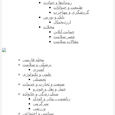
رویدادها و حوادث
طبیعت و حیوانات
گردشگری و مهاجرت
بانک و بورس
ارزدیجیتال
مجلات
حمایت آنلاین
عصر سلامت
مقالات سلامت
مجله فارسی
پزشکی و سلامت
آشپزی
علمی و تکنولوژی
تحصیلی
صنعت و تجارت و خدمات
حمل و نقل و خودرو
سبک زندگی و خانواده
زناشویی، مادر و کودک
سرگرمی
ورزشی
سیاسی و اجتماعی