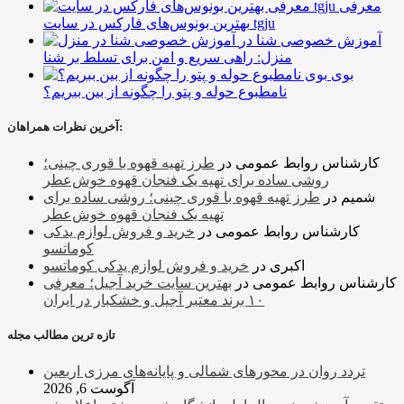
معرفی
بهترین بونوس‌های فارکس در سایت tgju
آموزش خصوصی شنا در
منزل: راهی سریع و امن برای تسلط بر شنا
بوی
نامطبوع حوله و پتو را چگونه از بین ببریم؟
آخرین نظرات همراهان:
کارشناس روابط عمومی
در
طرز تهیه قهوه با قوری چینی؛
روشی ساده برای تهیه یک فنجان قهوه خوش‌عطر
شمیم
در
طرز تهیه قهوه با قوری چینی؛ روشی ساده برای
تهیه یک فنجان قهوه خوش‌عطر
کارشناس روابط عمومی
در
خرید و فروش لوازم یدکی
کوماتسو
اکبری
در
خرید و فروش لوازم یدکی کوماتسو
کارشناس روابط عمومی
در
بهترین سایت خرید آجیل؛ معرفی
۱۰ برند معتبر آجیل و خشکبار در ایران
تازه ترین مطالب مجله
تردد روان در محورهای شمالی و پایانه‌های مرزی اربعین
آگوست 6, 2026