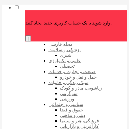
وارد شوید یا یک حساب کاربری جدید ایجاد کنید.
|
مجله فارسی
پزشکی و سلامت
آشپزی
علمی و تکنولوژی
تحصیلی
صنعت و تجارت و خدمات
حمل و نقل و خودرو
سبک زندگی و خانواده
زناشویی، مادر و کودک
سرگرمی
ورزشی
سیاسی و اجتماعی
حقوق و قضا
دینی و مذهبی
فرهنگی، هنر و سینما
کارآفرینی و بازاریابی