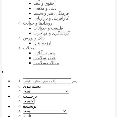
حقوق و قضا
دینی و مذهبی
فرهنگی، هنر و سینما
کارآفرینی و بازاریابی
رویدادها و حوادث
طبیعت و حیوانات
گردشگری و مهاجرت
بانک و بورس
ارزدیجیتال
مجلات
حمایت آنلاین
عصر سلامت
مقالات سلامت
دسته بندی
برچسب
نویسنده
تاریخ