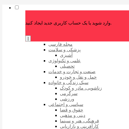
وارد شوید یا یک حساب کاربری جدید ایجاد کنید.
|
مجله فارسی
پزشکی و سلامت
آشپزی
علمی و تکنولوژی
تحصیلی
صنعت و تجارت و خدمات
حمل و نقل و خودرو
سبک زندگی و خانواده
زناشویی، مادر و کودک
سرگرمی
ورزشی
سیاسی و اجتماعی
حقوق و قضا
دینی و مذهبی
فرهنگی، هنر و سینما
کارآفرینی و بازاریابی