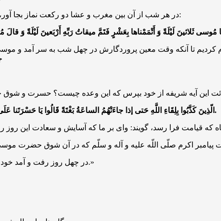
در هر شب از آن بین مغرب و عشا دو رکعت نماز بجا آور، در هر رکعت آن سوره «فاتحة الکتاب» و «اخلاص» و این آیه را بخوان:
م کردیم تا آنکه وقت معین پروردگارش در چهل شب به سر آمد و موسی
ج
ئت این آیه شریفه از خود بپرس که این وعده چیست؟ حسرت و شوق خود
الّذِینَ کَذَّبُوا بِلِقَاءِ اللَّهِ حَتی إذا جاءَتْهُمُ الساعَةُ بَغْتَةً قَالُوا یَا حَسْرَتَنا عَلَی مَا فَرّطْنَا فِیها وَ هُمْ یَحْمِلُونَ أوزَارَهُمْ عَلی ظُهُوِرهِم ألا سَاءَ ما یَزِرُون.
«در چهل روز رفت و آمد خود بخاطر اشتیاقی که به دیدار خداوند داشت، نخورد، نیاشامید و نخوابید.»