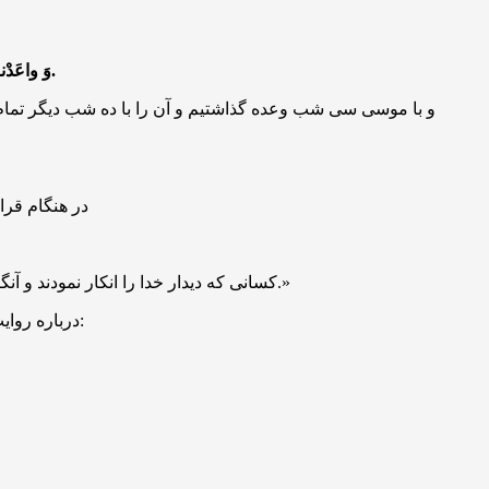
وَ واعَدْنا مُوسی ثَلاثینَ لَیْلَةً وَ أَتْمَمْناها بِعَشْرٍ فَتَمَّ میقاتُ رَبِّهِ أَرْبَعینَ لَیْلَةً وَ قالَ مُوسی لِأَخیهِ هارُونَ اخْلُفْنی فی قَوْمی وَ أَصْلِحْ وَ لا تَتَّبِعْ سَبیلَ الْمُفْسِدین.
و با موسی سی شب وعده گذاشتیم و آن را با ده شب دیگر تما
در هنگام قرا
«کسانی که دیدار خدا را انکار نمودند و آنگاه که قیامت فرا رسد، گویند: وای بر ما که آسایش و سعادت این روز را از دست دادیم. آنان بار گناهان خود را بدوش می‌کشند و چه بار بدی.»
درباره روایت پیامبر اکرم صلّی اللّه علیه و آله و سلّم که در آن شوق حضرت موسی علیه السّلام به این وعده‌گاه را بیان نمودند، بیندیش آنجا که فرمودند: