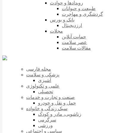
رویدادها و حوادث
طبیعت و حیوانات
گردشگری و مهاجرت
بانک و بورس
ارزدیجیتال
مجلات
حمایت آنلاین
عصر سلامت
مقالات سلامت
مجله فارسی
پزشکی و سلامت
آشپزی
علمی و تکنولوژی
تحصیلی
صنعت و تجارت و خدمات
حمل و نقل و خودرو
سبک زندگی و خانواده
زناشویی، مادر و کودک
سرگرمی
ورزشی
سیاسی و اجتماعی