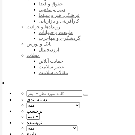
حقوق و قضا
دینی و مذهبی
فرهنگی، هنر و سینما
کارآفرینی و بازاریابی
رویدادها و حوادث
طبیعت و حیوانات
گردشگری و مهاجرت
بانک و بورس
ارزدیجیتال
مجلات
حمایت آنلاین
عصر سلامت
مقالات سلامت
دسته بندی
برچسب
نویسنده
تاریخ