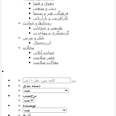
حقوق و قضا
دینی و مذهبی
فرهنگی، هنر و سینما
کارآفرینی و بازاریابی
رویدادها و حوادث
طبیعت و حیوانات
گردشگری و مهاجرت
بانک و بورس
ارزدیجیتال
مجلات
حمایت آنلاین
عصر سلامت
مقالات سلامت
دسته بندی
برچسب
نویسنده
تاریخ