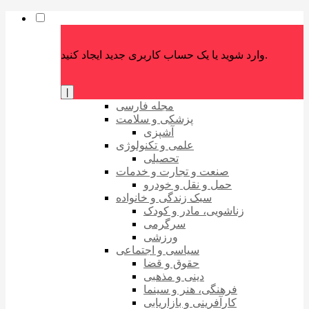
وارد شوید یا یک حساب کاربری جدید ایجاد کنید.
|
مجله فارسی
پزشکی و سلامت
آشپزی
علمی و تکنولوژی
تحصیلی
صنعت و تجارت و خدمات
حمل و نقل و خودرو
سبک زندگی و خانواده
زناشویی، مادر و کودک
سرگرمی
ورزشی
سیاسی و اجتماعی
حقوق و قضا
دینی و مذهبی
فرهنگی، هنر و سینما
کارآفرینی و بازاریابی