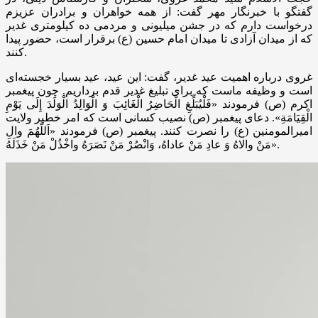
گفتگو با خبرنگار مهر گفت: از همه خواهران و برادران عزیزم
درخواست دارم که در جشن میلیونی و مردمی ده کیلومتری غدیر
که از میدان آزادی تا میدان امام حسین (ع) برقرار است، حضور پیدا
کنند.
غروی درباره اهمیت عید غدیر، گفت: این عید، عید بسیار خجسته‌ای
است و وظیفه ماست که برای تبلیغ غدیر قدم برداریم. چون پیغمبر
اکرم (ص) فرمودند «فَلْیُبَلِّغِ الْحَاضِرُ الْغَائِبَ وَ الْوَالِدُ الْوَلَدَ إِلَی یَوْمِ
الْقِیَامَةِ». دعای پیغمبر (ص) نصیب کسانی است که امر خطیر ولایت
امیرالمومنین (ع) را نصرت کنند. پیغمبر (ص) فرمودند «اَللَّهُمَ والِ
مَنْ والاهُ وَ عادِ مَنْ عاداهُ، وَانْصُرْ مَنْ نَصَرَهُ واخْذُلْ مَنْ خَذَلَهُ».