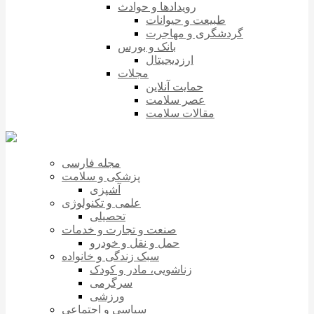
رویدادها و حوادث
طبیعت و حیوانات
گردشگری و مهاجرت
بانک و بورس
ارزدیجیتال
مجلات
حمایت آنلاین
عصر سلامت
مقالات سلامت
مجله فارسی
پزشکی و سلامت
آشپزی
علمی و تکنولوژی
تحصیلی
صنعت و تجارت و خدمات
حمل و نقل و خودرو
سبک زندگی و خانواده
زناشویی، مادر و کودک
سرگرمی
ورزشی
سیاسی و اجتماعی