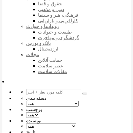
حقوق و قضا
دینی و مذهبی
فرهنگی، هنر و سینما
کارآفرینی و بازاریابی
رویدادها و حوادث
طبیعت و حیوانات
گردشگری و مهاجرت
بانک و بورس
ارزدیجیتال
مجلات
حمایت آنلاین
عصر سلامت
مقالات سلامت
دسته بندی
برچسب
نویسنده
تاریخ