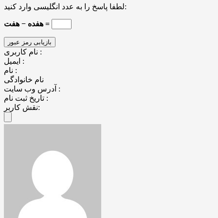
لطفا پاسخ را به عدد انگلیسی وارد کنید:
هفده − هفت =
نام کاربری :
ایمیل :
نام :
نام خانوادگی
آدرس وب سایت :
تاریخ ثبت نام :
نقش کاربر: