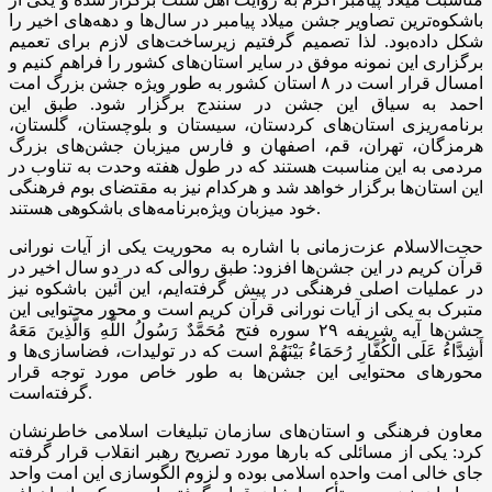
باشکوه‌ترین تصاویر جشن میلاد پیامبر در سال‌ها و دهه‌های اخیر را
شکل داده‌بود. لذا تصمیم گرفتیم زیرساخت‌های لازم برای تعمیم
برگزاری این نمونه موفق در سایر استان‌های کشور را فراهم کنیم و
امسال قرار است در ۸ استان کشور به طور ویژه جشن بزرگ امت
احمد به سیاق این جشن در سنندج برگزار شود. طبق این
برنامه‌ریزی استان‌های کردستان، سیستان و بلوچستان، گلستان،
هرمزگان، تهران، قم، اصفهان و فارس میزبان جشن‌های بزرگ
مردمی به این مناسبت هستند که در طول هفته وحدت به تناوب در
این استان‌ها برگزار خواهد شد و هرکدام نیز به مقتضای بوم فرهنگی
خود میزبان ویژه‌برنامه‌های باشکوهی هستند.
حجت‌الاسلام عزت‌زمانی با اشاره به محوریت یکی از آیات نورانی
قرآن کریم در این جشن‌ها افزود: طبق روالی که در دو سال اخیر در
در عملیات اصلی فرهنگی در پیش گرفته‌ایم، این آئین باشکوه نیز
متبرک به یکی از آیات نورانی قرآن کریم است و محور محتوایی این
جشن‌ها آیه شریفه ۲۹ سوره فتح مُحَمَّدٌ رَسُولُ اللَّهِ وَالَّذِینَ مَعَهُ
أَشِدَّاءُ عَلَی الْکُفَّارِ رُحَمَاءُ بَیْنَهُمْ است که در تولیدات، فضاسازی‌ها و
محورهای محتوایی این جشن‌ها به طور خاص مورد توجه قرار
گرفته‌است.
معاون فرهنگی و استان‌های سازمان تبلیغات اسلامی خاطرنشان
کرد: یکی از مسائلی که بارها مورد تصریح رهبر انقلاب قرار گرفته
جای خالی امت واحده اسلامی بوده و لزوم الگوسازی این امت واحد