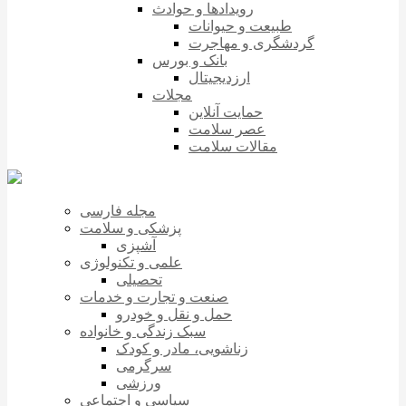
رویدادها و حوادث
طبیعت و حیوانات
گردشگری و مهاجرت
بانک و بورس
ارزدیجیتال
مجلات
حمایت آنلاین
عصر سلامت
مقالات سلامت
مجله فارسی
پزشکی و سلامت
آشپزی
علمی و تکنولوژی
تحصیلی
صنعت و تجارت و خدمات
حمل و نقل و خودرو
سبک زندگی و خانواده
زناشویی، مادر و کودک
سرگرمی
ورزشی
سیاسی و اجتماعی