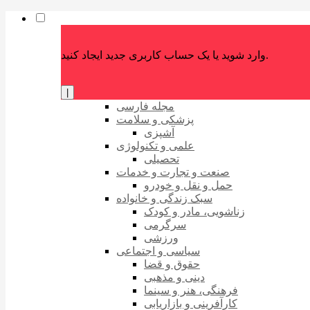
وارد شوید یا یک حساب کاربری جدید ایجاد کنید.
|
مجله فارسی
پزشکی و سلامت
آشپزی
علمی و تکنولوژی
تحصیلی
صنعت و تجارت و خدمات
حمل و نقل و خودرو
سبک زندگی و خانواده
زناشویی، مادر و کودک
سرگرمی
ورزشی
سیاسی و اجتماعی
حقوق و قضا
دینی و مذهبی
فرهنگی، هنر و سینما
کارآفرینی و بازاریابی