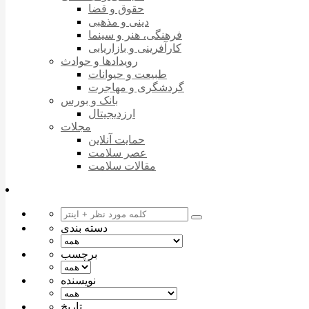
حقوق و قضا
دینی و مذهبی
فرهنگی، هنر و سینما
کارآفرینی و بازاریابی
رویدادها و حوادث
طبیعت و حیوانات
گردشگری و مهاجرت
بانک و بورس
ارزدیجیتال
مجلات
حمایت آنلاین
عصر سلامت
مقالات سلامت
دسته بندی
برچسب
نویسنده
تاریخ