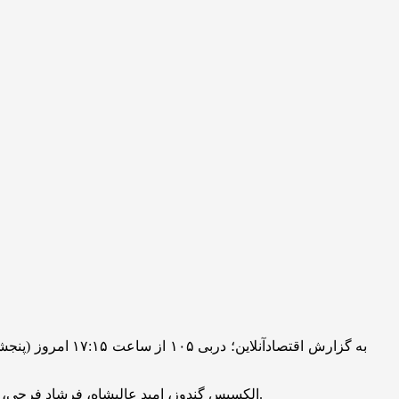
به گزارش اقتصادآنلاین؛
دربی ۱۰۵ از سا
الکسیس گندوز، امید عالیشاه، فرشاد فرجی، میلاد محمدی، محمدحسین کنعانی‌زادگان، سروش رفیعی، مرتضی پورعلی‌گنجی، علی علیپور، ایوب العملود، میلاد سرلک و سردار دورسون.