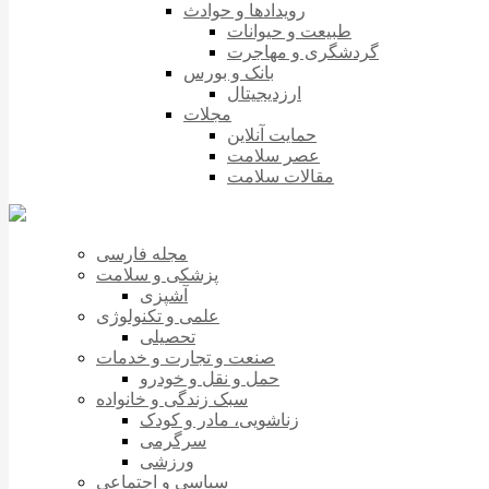
رویدادها و حوادث
طبیعت و حیوانات
گردشگری و مهاجرت
بانک و بورس
ارزدیجیتال
مجلات
حمایت آنلاین
عصر سلامت
مقالات سلامت
مجله فارسی
پزشکی و سلامت
آشپزی
علمی و تکنولوژی
تحصیلی
صنعت و تجارت و خدمات
حمل و نقل و خودرو
سبک زندگی و خانواده
زناشویی، مادر و کودک
سرگرمی
ورزشی
سیاسی و اجتماعی