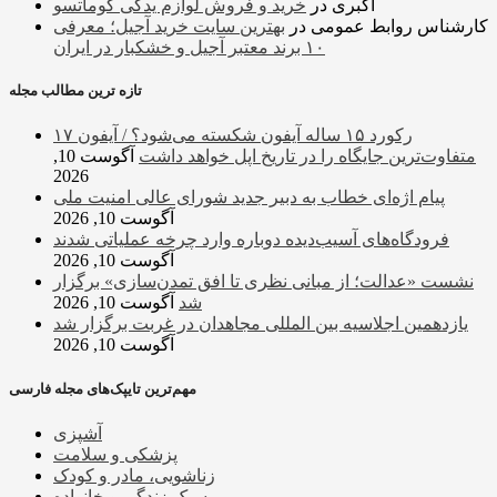
اکبری
در
خرید و فروش لوازم یدکی کوماتسو
کارشناس روابط عمومی
در
بهترین سایت خرید آجیل؛ معرفی
۱۰ برند معتبر آجیل و خشکبار در ایران
تازه ترین مطالب مجله
رکورد ۱۵ ساله آیفون شکسته می‌شود؟ / آیفون ۱۷
متفاوت‌ترین جایگاه را در تاریخ اپل خواهد داشت
آگوست 10,
2026
پیام اژه‌ای خطاب به دبیر جدید شورای عالی امنیت ملی
آگوست 10, 2026
فرودگاه‌های آسیب‌دیده دوباره وارد چرخه عملیاتی شدند
آگوست 10, 2026
نشست «عدالت؛ از مبانی نظری تا افق تمدن‌سازی» برگزار
شد
آگوست 10, 2026
یازدهمین اجلاسیه بین المللی مجاهدان در غربت برگزار شد
آگوست 10, 2026
مهم‌ترین تایپک‌های مجله فارسی
آشپزی
پزشکی و سلامت
زناشویی، مادر و کودک
سبک زندگی و خانواده