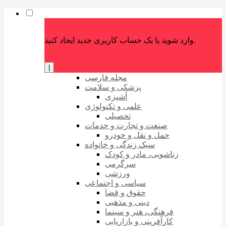
وارد شوید یا یک حساب کاربری جدید ایجاد کنید.
|
مجله فارسی
پزشکی و سلامت
آشپزی
علمی و تکنولوژی
تحصیلی
صنعت و تجارت و خدمات
حمل و نقل و خودرو
سبک زندگی و خانواده
زناشویی، مادر و کودک
سرگرمی
ورزشی
سیاسی و اجتماعی
حقوق و قضا
دینی و مذهبی
فرهنگی، هنر و سینما
کارآفرینی و بازاریابی