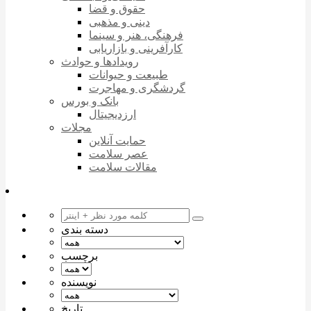
حقوق و قضا
دینی و مذهبی
فرهنگی، هنر و سینما
کارآفرینی و بازاریابی
رویدادها و حوادث
طبیعت و حیوانات
گردشگری و مهاجرت
بانک و بورس
ارزدیجیتال
مجلات
حمایت آنلاین
عصر سلامت
مقالات سلامت
دسته بندی
برچسب
نویسنده
تاریخ