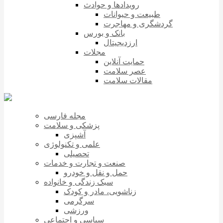
رویدادها و حوادث
طبیعت و حیوانات
گردشگری و مهاجرت
بانک و بورس
ارزدیجیتال
مجلات
حمایت آنلاین
عصر سلامت
مقالات سلامت
مجله فارسی
پزشکی و سلامت
آشپزی
علمی و تکنولوژی
تحصیلی
صنعت و تجارت و خدمات
حمل و نقل و خودرو
سبک زندگی و خانواده
زناشویی، مادر و کودک
سرگرمی
ورزشی
سیاسی و اجتماعی