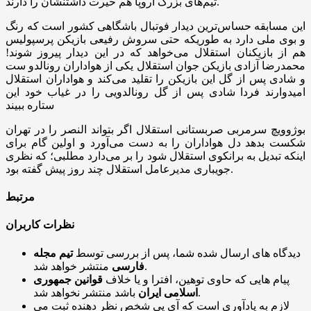
تیم‌های بزرگ اروپا هم حیرت داشتنشان را دارند.
این مسابقه حساس‌ترین دیدار فوتبال باشگاهی کشور است که رنگ
و بوی ملی دارد به طوریکه حتی سروش رفیعی بازیکن پرسپولیس
هم از بازیکنان استقلال می‌خواهد که در این دیدار پیروز شوند!
محمدرضا آزادی بازیکن جوان استقلال یکی از هواداران رونالدو ست
و شادی پس از گل این بازیکن را تقلید می‌کند و هواداران استقلال
امیدوارند فردا شادی پس از گل رونالدویی را در غیاب خود این
ستاره ببیند
بوژوویچ سرمربی صربستانی استقلال اگر بتواند النصر را در تهران
شکست بدهد دل هواداران را به دست می‌آورد و اولین گام برای
اینکه تبدیل به برانکوی استقلال شود را بر می‌دارد مطلبی؛ که نظری
جویباری مدیرعامل استقلال چند روز پیش گفته بود.
مرتبط
نظرات کاربران
دیدگاه های ارسال شده شما، پس از بررسی توسط
تیم مجله
منتشر خواهد شد.
فارسی
پیام هایی که حاوی توهین، افترا و یا خلاف
قوانین جمهوری
باشد منتشر نخواهد شد.
اسلامی ایران
لازم به یادآوری است که آی پی شخص نظر دهنده ثبت می