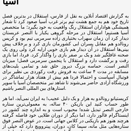
آسیا
به گزارش اقتصاد آنلاین به نقل از فارس، استقلال در بدترین فصل
تاریخ خود هم به جمع هشت تیم برتر غرب آسیا صعود کرد تا شعار
همیشگی هواداران استقلال رنگ واقعیت به خود بگیرد؛ ما متخصص
آسیا هستیم! استقلال در مرحله گروهی یکبار با النصر عربستان
دیدار کرد آن زمان سهراب بختیاری زاده سرمربی تیم بود و کریس
رونالدو هم مقابل پسران ابی کشورمان بازی کرد و برخلاف پیش
بینی‌ها استقلال در آن دیدار هم بازی خوبی ارایه کرد ولی روی یک
صحنه غافلگیر شد و یک بر صفر بازی را واگذار کرد. فردا، اما بازی
رفت و برگشت دارد و استقلال با پنجمین سرمربی فصل! میزبان
النصر است. حماسه بزرگ دیروز خلق شد و تمامی بلیت‌های
مسابقه در مدت ۴ ساعت به فروش رفت رکوردی بی نظیر برای
فوتبال آسیاست و احتمالا فردا هم بیش از هفتاد هزار تماشاگر در
ورزشگاه آزادی حاضر می‌شوند تا شاهد نبر متخصصان آسیا با سوپر
استار‌های بین المللی النصر باشیم.
کریستیانو رونالدو به هزار و یک دلیل عجیب! به ایران نمی‌آید، اما هر
طور حساب کنید این بازیکن ۴۰ ساله، به معمولی‌ترین ستاره
خارجی النصر تبدیل شده! محبوب است و به اندازه چند کشور در
اینستاگرام فالور دارد، اما دیگر از دوران طلایی خود فاصله گرفته
هرچند هنوز هم بازیکنی در کلاس جهانی است. در عوض النصر فوق
ستاره‌هایی مثل مانه، سیما کان، دوران، پیتروویچ دارد که خیلی از