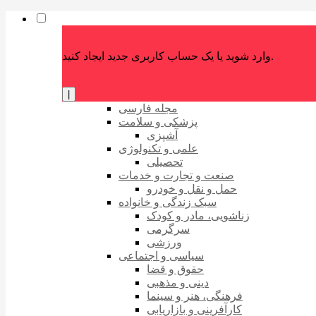
وارد شوید یا یک حساب کاربری جدید ایجاد کنید.
|
مجله فارسی
پزشکی و سلامت
آشپزی
علمی و تکنولوژی
تحصیلی
صنعت و تجارت و خدمات
حمل و نقل و خودرو
سبک زندگی و خانواده
زناشویی، مادر و کودک
سرگرمی
ورزشی
سیاسی و اجتماعی
حقوق و قضا
دینی و مذهبی
فرهنگی، هنر و سینما
کارآفرینی و بازاریابی