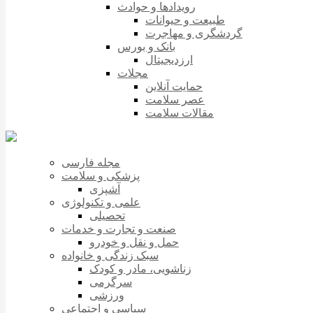
رویدادها و حوادث
طبیعت و حیوانات
گردشگری و مهاجرت
بانک و بورس
ارزدیجیتال
مجلات
حمایت آنلاین
عصر سلامت
مقالات سلامت
مجله فارسی
پزشکی و سلامت
آشپزی
علمی و تکنولوژی
تحصیلی
صنعت و تجارت و خدمات
حمل و نقل و خودرو
سبک زندگی و خانواده
زناشویی، مادر و کودک
سرگرمی
ورزشی
سیاسی و اجتماعی