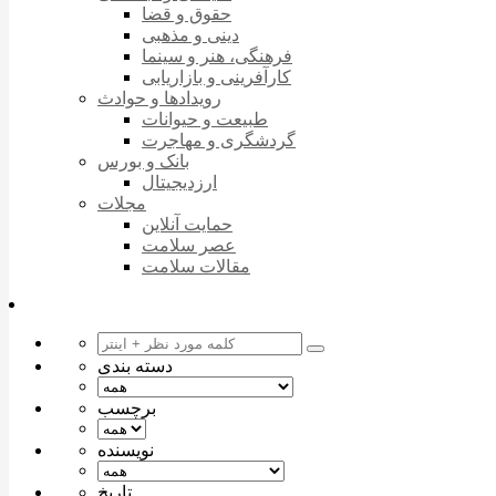
حقوق و قضا
دینی و مذهبی
فرهنگی، هنر و سینما
کارآفرینی و بازاریابی
رویدادها و حوادث
طبیعت و حیوانات
گردشگری و مهاجرت
بانک و بورس
ارزدیجیتال
مجلات
حمایت آنلاین
عصر سلامت
مقالات سلامت
دسته بندی
برچسب
نویسنده
تاریخ