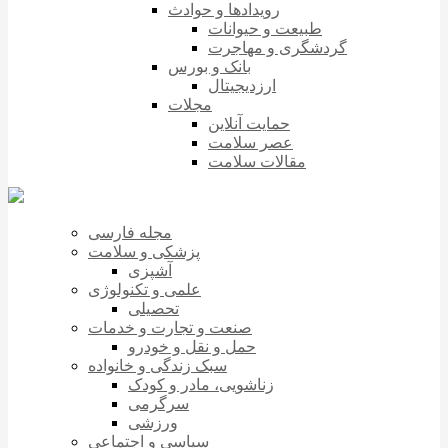
رویدادها و حوادث
طبیعت و حیوانات
گردشگری و مهاجرت
بانک و بورس
ارزدیجیتال
مجلات
حمایت آنلاین
عصر سلامت
مقالات سلامت
مجله فارسی
پزشکی و سلامت
آشپزی
علمی و تکنولوژی
تحصیلی
صنعت و تجارت و خدمات
حمل و نقل و خودرو
سبک زندگی و خانواده
زناشویی، مادر و کودک
سرگرمی
ورزشی
سیاسی و اجتماعی