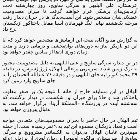
عربستان، علی البلیهی و سرگی ساویچ، روز چهارشنبه تحت
آزمایش‌های پزشکی قرار خواهند گرفت تا میزان مصدومیت
عضلانی‌شان مشخص شود. این آسیب‌دیدگی‌ها در جریان دیدار رفت
مرحله یک‌هشتم نهایی لیگ قهرمانان آسیا مقابل پاختاکور ازبکستان
رخ داد.
به گزارش منابع آگاه، نتیجه این آزمایش‌ها مشخص خواهد کرد که آیا
این دو بازیکن نیاز به دوره‌های توان‌بخشی و درمانی دارند و مدت
زمان دوری آن‌ها از میادین چقدر خواهد بود.
در این دیدار، سرگی ساویچ و علی البلیهی به دلیل مصدومیت مجبور
به ترک زمین شدند. سرمربی پرتغالی الهلال، ژرژ ژسوس، در دقیقه
۳۹ محمد کنو را به جای البلیهی و در دقیقه ۷۶ عبدالله الحمدان را به
جای ساویچ وارد زمین کرد.
الهلال در این مسابقه خارج از خانه با نتیجه یک بر صفر مغلوب
پاختاکور شد و حالا برای جبران این شکست، در دیدار برگشت که
سه‌شنبه آینده در ورزشگاه «المملکة آرینا» برگزار خواهد شد، به
دنبال پیروزی خواهد بود.
تیم الهلال در حال حاضر با بحران مصدومیت‌های متعددی مواجه
است و تعداد بازیکنان مصدوم این تیم به ۹ نفر رسیده است. از جمله
مهم‌ترین غایبان الهلال می‌توان به الکساندر میتروویچ و سرگی
ساویچ از صربستان، مالکوم اولیویرا و رینان لودی از برزیل، ژوآئو