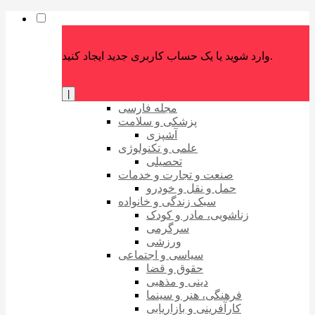
وارد شوید یا یک حساب کاربری جدید ایجاد کنید.
|
مجله فارسی
پزشکی و سلامت
آشپزی
علمی و تکنولوژی
تحصیلی
صنعت و تجارت و خدمات
حمل و نقل و خودرو
سبک زندگی و خانواده
زناشویی، مادر و کودک
سرگرمی
ورزشی
سیاسی و اجتماعی
حقوق و قضا
دینی و مذهبی
فرهنگی، هنر و سینما
کارآفرینی و بازاریابی