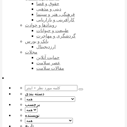
حقوق و قضا
دینی و مذهبی
فرهنگی، هنر و سینما
کارآفرینی و بازاریابی
رویدادها و حوادث
طبیعت و حیوانات
گردشگری و مهاجرت
بانک و بورس
ارزدیجیتال
مجلات
حمایت آنلاین
عصر سلامت
مقالات سلامت
دسته بندی
برچسب
نویسنده
تاریخ