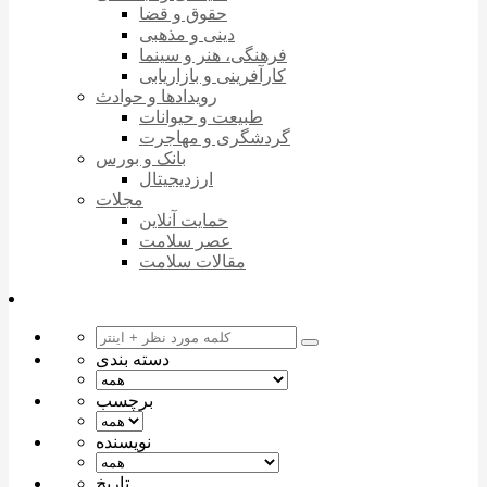
حقوق و قضا
دینی و مذهبی
فرهنگی، هنر و سینما
کارآفرینی و بازاریابی
رویدادها و حوادث
طبیعت و حیوانات
گردشگری و مهاجرت
بانک و بورس
ارزدیجیتال
مجلات
حمایت آنلاین
عصر سلامت
مقالات سلامت
دسته بندی
برچسب
نویسنده
تاریخ