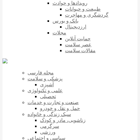
رویدادها و حوادث
طبیعت و حیوانات
گردشگری و مهاجرت
بانک و بورس
ارزدیجیتال
مجلات
حمایت آنلاین
عصر سلامت
مقالات سلامت
مجله فارسی
پزشکی و سلامت
آشپزی
علمی و تکنولوژی
تحصیلی
صنعت و تجارت و خدمات
حمل و نقل و خودرو
سبک زندگی و خانواده
زناشویی، مادر و کودک
سرگرمی
ورزشی
سیاسی و اجتماعی