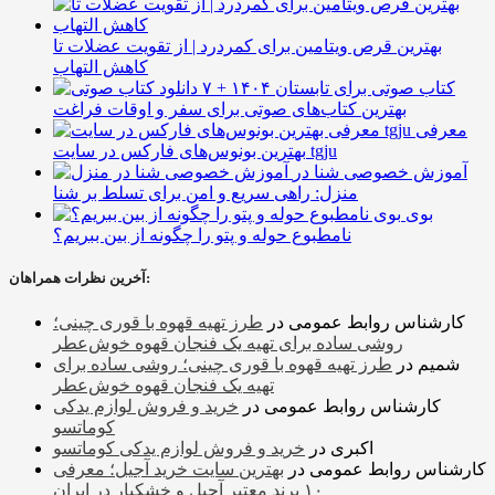
بهترین قرص ویتامین برای کمردرد | از تقویت عضلات تا
کاهش التهاب
۷ کتاب صوتی برای تابستان ۱۴۰۴ +
بهترین کتاب‌های صوتی برای سفر و اوقات فراغت
معرفی
بهترین بونوس‌های فارکس در سایت tgju
آموزش خصوصی شنا در
منزل: راهی سریع و امن برای تسلط بر شنا
بوی
نامطبوع حوله و پتو را چگونه از بین ببریم؟
آخرین نظرات همراهان:
کارشناس روابط عمومی
در
طرز تهیه قهوه با قوری چینی؛
روشی ساده برای تهیه یک فنجان قهوه خوش‌عطر
شمیم
در
طرز تهیه قهوه با قوری چینی؛ روشی ساده برای
تهیه یک فنجان قهوه خوش‌عطر
کارشناس روابط عمومی
در
خرید و فروش لوازم یدکی
کوماتسو
اکبری
در
خرید و فروش لوازم یدکی کوماتسو
کارشناس روابط عمومی
در
بهترین سایت خرید آجیل؛ معرفی
۱۰ برند معتبر آجیل و خشکبار در ایران