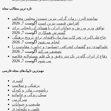
تازه ترین مطالب مجله
نماینده البرز: زمان گرانی بنزین نیست؛ مجلس مخالف
افزایش قیمت بنزین است
آگوست 7, 2026
توافق وزیر ورزش و جوانان ایران با همتای آذربایجانی برای
گسترش همکاری
آگوست 7, 2026
حاج‌علی‌اکبری: تحرکات سازمان‌یافته‌ای برای ترویج برهنگی
انجام می‌شود
آگوست 7, 2026
علم‌الهدی: دو گفتمان انحرافی «تسلیم» و «یاس» مقاومت را
تضعیف می‌کند
آگوست 7, 2026
دفاع از ایران گاه در یک تیتر دقیق و یک قلم مسئولانه خلاصه
می شود
آگوست 7, 2026
مهم‌ترین تایپک‌های مجله فارسی
آشپزی
پزشکی و سلامت
زناشویی، مادر و کودک
سبک زندگی و خانواده
سرگرمی
طبیعت و حیوانات
علمی و تکنولوژی