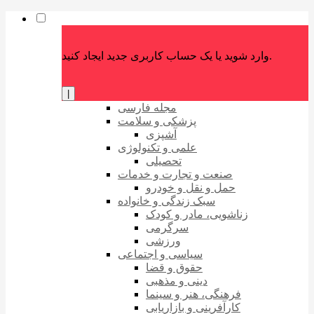
وارد شوید یا یک حساب کاربری جدید ایجاد کنید.
|
مجله فارسی
پزشکی و سلامت
آشپزی
علمی و تکنولوژی
تحصیلی
صنعت و تجارت و خدمات
حمل و نقل و خودرو
سبک زندگی و خانواده
زناشویی، مادر و کودک
سرگرمی
ورزشی
سیاسی و اجتماعی
حقوق و قضا
دینی و مذهبی
فرهنگی، هنر و سینما
کارآفرینی و بازاریابی