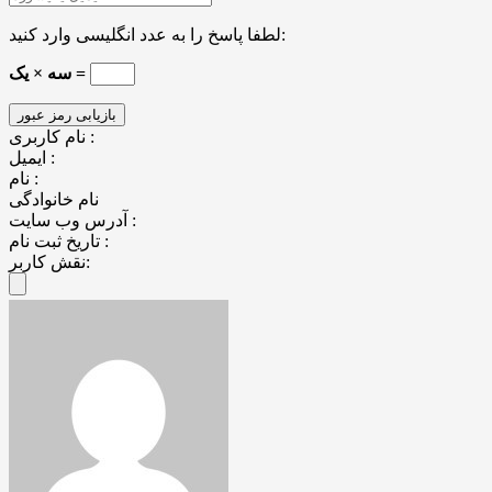
لطفا پاسخ را به عدد انگلیسی وارد کنید:
سه × یک =
نام کاربری :
ایمیل :
نام :
نام خانوادگی
آدرس وب سایت :
تاریخ ثبت نام :
نقش کاربر: