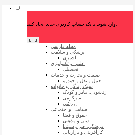
وارد شوید یا یک حساب کاربری جدید ایجاد کنید.
|
مجله فارسی
پزشکی و سلامت
آشپزی
علمی و تکنولوژی
تحصیلی
صنعت و تجارت و خدمات
حمل و نقل و خودرو
سبک زندگی و خانواده
زناشویی، مادر و کودک
سرگرمی
ورزشی
سیاسی و اجتماعی
حقوق و قضا
دینی و مذهبی
فرهنگی، هنر و سینما
کارآفرینی و بازاریابی