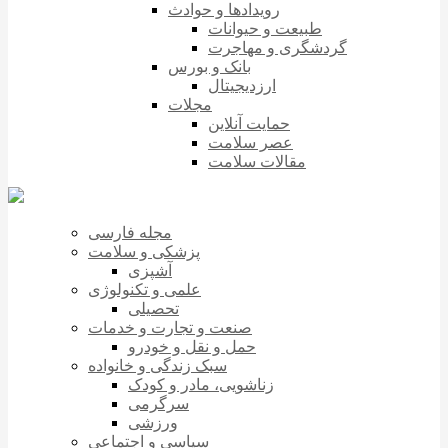
رویدادها و حوادث
طبیعت و حیوانات
گردشگری و مهاجرت
بانک و بورس
ارزدیجیتال
مجلات
حمایت آنلاین
عصر سلامت
مقالات سلامت
مجله فارسی
پزشکی و سلامت
آشپزی
علمی و تکنولوژی
تحصیلی
صنعت و تجارت و خدمات
حمل و نقل و خودرو
سبک زندگی و خانواده
زناشویی، مادر و کودک
سرگرمی
ورزشی
سیاسی و اجتماعی