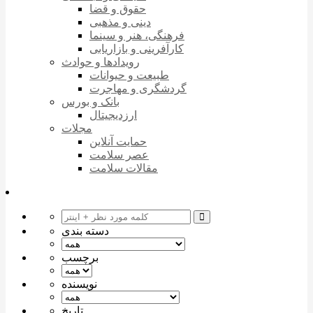
حقوق و قضا
دینی و مذهبی
فرهنگی، هنر و سینما
کارآفرینی و بازاریابی
رویدادها و حوادث
طبیعت و حیوانات
گردشگری و مهاجرت
بانک و بورس
ارزدیجیتال
مجلات
حمایت آنلاین
عصر سلامت
مقالات سلامت
دسته بندی
برچسب
نویسنده
تاریخ