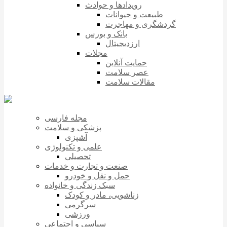
رویدادها و حوادث
طبیعت و حیوانات
گردشگری و مهاجرت
بانک و بورس
ارزدیجیتال
مجلات
حمایت آنلاین
عصر سلامت
مقالات سلامت
مجله فارسی
پزشکی و سلامت
آشپزی
علمی و تکنولوژی
تحصیلی
صنعت و تجارت و خدمات
حمل و نقل و خودرو
سبک زندگی و خانواده
زناشویی، مادر و کودک
سرگرمی
ورزشی
سیاسی و اجتماعی