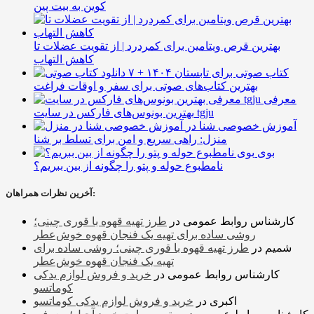
کوین به بیت پین
بهترین قرص ویتامین برای کمردرد | از تقویت عضلات تا
کاهش التهاب
۷ کتاب صوتی برای تابستان ۱۴۰۴ +
بهترین کتاب‌های صوتی برای سفر و اوقات فراغت
معرفی
بهترین بونوس‌های فارکس در سایت tgju
آموزش خصوصی شنا در
منزل: راهی سریع و امن برای تسلط بر شنا
بوی
نامطبوع حوله و پتو را چگونه از بین ببریم؟
آخرین نظرات همراهان:
کارشناس روابط عمومی
در
طرز تهیه قهوه با قوری چینی؛
روشی ساده برای تهیه یک فنجان قهوه خوش‌عطر
شمیم
در
طرز تهیه قهوه با قوری چینی؛ روشی ساده برای
تهیه یک فنجان قهوه خوش‌عطر
کارشناس روابط عمومی
در
خرید و فروش لوازم یدکی
کوماتسو
اکبری
در
خرید و فروش لوازم یدکی کوماتسو