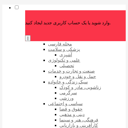
وارد شوید یا یک حساب کاربری جدید ایجاد کنید.
|
مجله فارسی
پزشکی و سلامت
آشپزی
علمی و تکنولوژی
تحصیلی
صنعت و تجارت و خدمات
حمل و نقل و خودرو
سبک زندگی و خانواده
زناشویی، مادر و کودک
سرگرمی
ورزشی
سیاسی و اجتماعی
حقوق و قضا
دینی و مذهبی
فرهنگی، هنر و سینما
کارآفرینی و بازاریابی