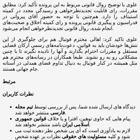
علوی با توضیح روال قانونی مربوط به این پرونده تأکید کرد: مطابق
مقررات، رای قابلیت تجدیدنظرخواهی و رسیدگی مجدد در کمیته
استیناف را دارد. هم‌چنین با توجه به حضور آقای پیروانی در
فدراسیون و پیگیری قانونی پرونده و رای کمیته اخلاق و صحبت‌های
انجام شده، روال قانونی تجدیدنظرخواهی انجام می‌شود‌.
علوی تاکید کرد: اهالی محترم فوتبال هم برای جلوگیری از این
تنش‌ها خودشان باید به قوانین، دعوت‌نامه‌های رسمی ارکان قضایی
مستقل و مقررات احترام بگذارند و آنها را نادیده نگیرند تا با چنین
مشکلاتی رو به رو نشوند. طبعا همکاران در رسانه‌های محترم هم
مثل همیشه در کنار فوتبال به دنبال تداوم فضای همدلی در آستانه
جام جهانی هستند.
مرتبط
نظرات کاربران
دیدگاه های ارسال شده شما، پس از بررسی توسط
تیم مجله
منتشر خواهد شد.
فارسی
پیام هایی که حاوی توهین، افترا و یا خلاف
قوانین جمهوری
باشد منتشر نخواهد شد.
اسلامی ایران
لازم به یادآوری است که آی پی شخص نظر دهنده ثبت می
شود و کلیه
مسئولیت های حقوقی
نظرات بر عهده شخص