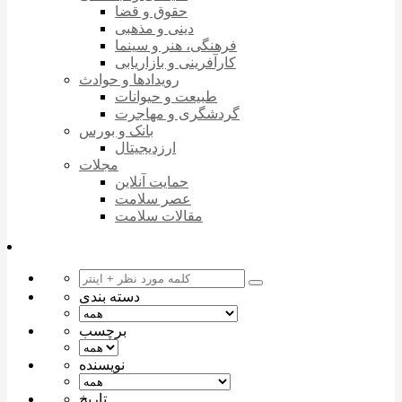
حقوق و قضا
دینی و مذهبی
فرهنگی، هنر و سینما
کارآفرینی و بازاریابی
رویدادها و حوادث
طبیعت و حیوانات
گردشگری و مهاجرت
بانک و بورس
ارزدیجیتال
مجلات
حمایت آنلاین
عصر سلامت
مقالات سلامت
دسته بندی
برچسب
نویسنده
تاریخ