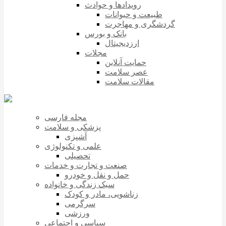
رویدادها و حوادث
طبیعت و حیوانات
گردشگری و مهاجرت
بانک و بورس
ارزدیجیتال
مجلات
حمایت آنلاین
عصر سلامت
مقالات سلامت
مجله فارسی
پزشکی و سلامت
آشپزی
علمی و تکنولوژی
تحصیلی
صنعت و تجارت و خدمات
حمل و نقل و خودرو
سبک زندگی و خانواده
زناشویی، مادر و کودک
سرگرمی
ورزشی
سیاسی و اجتماعی