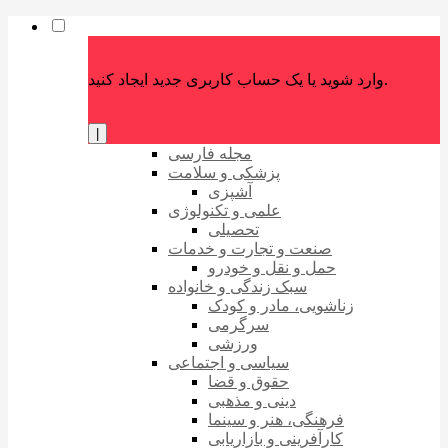
وارد شوید یا یک حساب کاربری جدید ایجاد کنید.
|
مجله فارسی
پزشکی و سلامت
آشپزی
علمی و تکنولوژی
تحصیلی
صنعت و تجارت و خدمات
حمل و نقل و خودرو
سبک زندگی و خانواده
زناشویی، مادر و کودک
سرگرمی
ورزشی
سیاسی و اجتماعی
حقوق و قضا
دینی و مذهبی
فرهنگی، هنر و سینما
کارآفرینی و بازاریابی