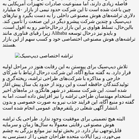
فاصله زیادی دارند، اما ممنوعیت صادرات تجهیزات آمریکایی به
چین باعث شده است تا این شرکت حدود نیمی از بازار ۵۰ میلیارد
دلاری تراشه‌های هوش مصنوعی داخلی را به دست بگیرد و نیازهای
دیپ‌سیک و چندین شرکت پیشرو دیگر در این صنعت را تأمین کند.
بااین‌حال، تسلط هواوی بر این بازار درحال‌حاضر رو به افول است،
زیرا رقبای فناوری مانند Alibaba و بایدو نیز درحال توسعه
تراشه‌های هوش مصنوعی اختصاصی خود و کسب سهم از این بازار
هستند.
تلاش دیپ‌سیک برای پیوستن به این رقابت هنوز در مراحل اولیه
قرار دارد. به گفته منابع آگاه، این شرکت درحال ارتباط با شرکای
خارجی و مذاکره با شرکت‌های طراحی تراشه، ریخته‌گری و
تولیدکنندگان حافظه است و این روند از حدود یک سال پیش آغاز
شده است. این شرکت مستقر در شهر هانگژو، در ماه‌های اخیر
استخدام مهندسان طراحی تراشه را نیز افزایش داده است، اما به
گفته دو منبع آگاه، این فرایند جذب نیرو به صورت خصوصی و بدون
انتشار آگهی شغلی در پلتفرم‌های عمومی انجام شده است.
البته هیچ تضمینی برای موفقیت وجود ندارد. طراحی یک تراشه
هوش مصنوعی رقابتی معمولاً به سال‌ها زمان و سرمایه
قابل‌توجهی نیاز دارد. در بخش تولید نیز موانع بزرگی به چشم
می‌خورد، زیرا ایالات متحده طراحان چینی را از دسترسی به