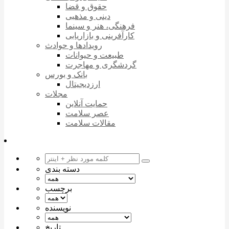
حقوق و قضا
دینی و مذهبی
فرهنگی، هنر و سینما
کارآفرینی و بازاریابی
رویدادها و حوادث
طبیعت و حیوانات
گردشگری و مهاجرت
بانک و بورس
ارزدیجیتال
مجلات
حمایت آنلاین
عصر سلامت
مقالات سلامت
دسته بندی
برچسب
نویسنده
تاریخ