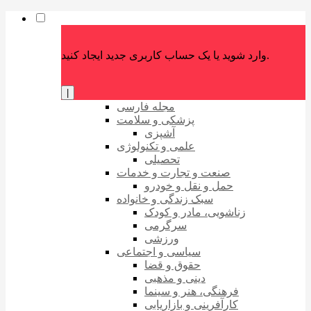
وارد شوید یا یک حساب کاربری جدید ایجاد کنید.
|
مجله فارسی
پزشکی و سلامت
آشپزی
علمی و تکنولوژی
تحصیلی
صنعت و تجارت و خدمات
حمل و نقل و خودرو
سبک زندگی و خانواده
زناشویی، مادر و کودک
سرگرمی
ورزشی
سیاسی و اجتماعی
حقوق و قضا
دینی و مذهبی
فرهنگی، هنر و سینما
کارآفرینی و بازاریابی