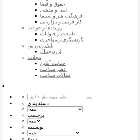
حقوق و قضا
دینی و مذهبی
فرهنگی، هنر و سینما
کارآفرینی و بازاریابی
رویدادها و حوادث
طبیعت و حیوانات
گردشگری و مهاجرت
بانک و بورس
ارزدیجیتال
مجلات
حمایت آنلاین
عصر سلامت
مقالات سلامت
دسته بندی
برچسب
نویسنده
تاریخ