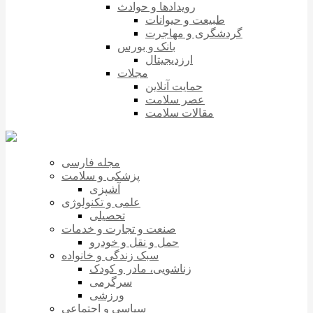
رویدادها و حوادث
طبیعت و حیوانات
گردشگری و مهاجرت
بانک و بورس
ارزدیجیتال
مجلات
حمایت آنلاین
عصر سلامت
مقالات سلامت
مجله فارسی
پزشکی و سلامت
آشپزی
علمی و تکنولوژی
تحصیلی
صنعت و تجارت و خدمات
حمل و نقل و خودرو
سبک زندگی و خانواده
زناشویی، مادر و کودک
سرگرمی
ورزشی
سیاسی و اجتماعی