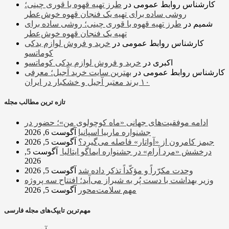
کارشناس روابط عمومی
در
طرز تهیه قهوه با قوری چینی؛
روشی ساده برای تهیه یک فنجان قهوه خوش‌عطر
شمیم
در
طرز تهیه قهوه با قوری چینی؛ روشی ساده برای
تهیه یک فنجان قهوه خوش‌عطر
کارشناس روابط عمومی
در
خرید و فروش لوازم یدکی
کوماتسو
اکبری
در
خرید و فروش لوازم یدکی کوماتسو
کارشناس روابط عمومی
در
بهترین سایت خرید آجیل؛ معرفی
۱۰ برند معتبر آجیل و خشکبار در ایران
تازه ترین مطالب مجله
ادامه موفقیت‌های جهانی «ماه کوچولوی من»؛ حضور در
جشنواره ماربیا اسپانیا
آگوست 6, 2026
جیمز کامرون از «آواتار» فاصله می‌گیرد؟
آگوست 5, 2026
درخشش «مرد آرام» در جشنواره ایماگو ایتالیا
آگوست 5,
2026
وحدت مکرّراً و مؤکّداً تذکر داده شد
آگوست 5, 2026
وزیر بهداشت با دست پُر به شیراز می‌آید؛ افتتاح سه پروژه
مهم سلامت‌محور
آگوست 5, 2026
مهم‌ترین تایپک‌های مجله فارسی