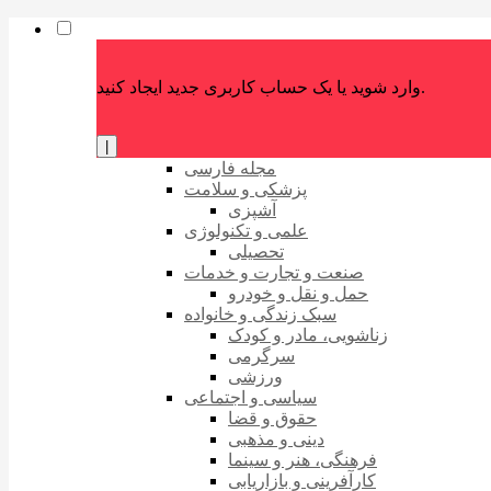
وارد شوید یا یک حساب کاربری جدید ایجاد کنید.
|
مجله فارسی
پزشکی و سلامت
آشپزی
علمی و تکنولوژی
تحصیلی
صنعت و تجارت و خدمات
حمل و نقل و خودرو
سبک زندگی و خانواده
زناشویی، مادر و کودک
سرگرمی
ورزشی
سیاسی و اجتماعی
حقوق و قضا
دینی و مذهبی
فرهنگی، هنر و سینما
کارآفرینی و بازاریابی