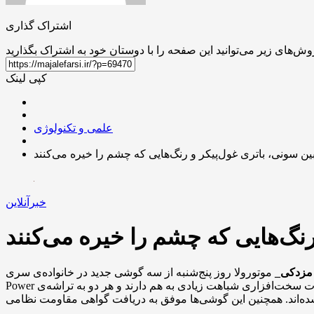
اشتراک گذاری
کپی لینک
علمی و تکنولوژی
ین سونی، باتری غول‌پیکر و رنگ‌هایی که چشم را خیره می‌کنند
خبرآنلاین
رنگ‌هایی که چشم را خیره می‌کنند
ا مزدکی_
موتورولا روز پنج‌شنبه از سه گوشی جدید در خانواده‌ی سری G رونمایی کرد. مدل‌های G۸۶، G۸۶ Power و G۵۶ در برخی بازارهای منتخب عرضه شده‌اند. در این میان، دو مدل G۸۶ و G۸۶
Power از نظر مشخصات سخت‌افزاری شباهت زیادی به هم دارند و هر دو به تراشه‌ی Dimensity ۷۳۰۰ مدیاتک، نمایشگر AMOLED با نرخ نوسازی ۱۲۰ هرتز، و دوربین اصلی ۵۰ مگاپیکسلی Sony LYT-۶۰۰