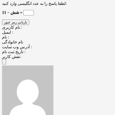
لطفا پاسخ را به عدد انگلیسی وارد کنید:
11 − شش =
نام کاربری :
ایمیل :
نام :
نام خانوادگی
آدرس وب سایت :
تاریخ ثبت نام :
نقش کاربر: