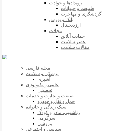
رویدادها و حوادث
طبیعت و حیوانات
گردشگری و مهاجرت
بانک و بورس
ارزدیجیتال
مجلات
حمایت آنلاین
عصر سلامت
مقالات سلامت
مجله فارسی
پزشکی و سلامت
آشپزی
علمی و تکنولوژی
تحصیلی
صنعت و تجارت و خدمات
حمل و نقل و خودرو
سبک زندگی و خانواده
زناشویی، مادر و کودک
سرگرمی
ورزشی
سیاسی و اجتماعی