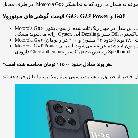
قیمت گوشی‌های موتورولا G۸۶، G۸۶ Power و G۵۶
Motorola G۵۶ با پیکربندی ۸ گیگابایت رم و ۲۵۶ گیگابایت حافظه داخلی، با قیمت ۱۹۹.۹۹ پوند (حدود ۲۲ میلیون و ۹۰۰ هزار تومان) عرضه شده است. این مدل در چهار رنگ تاییدشده از سوی پنتون
 ۲۰۰ هزار تومان)
Motorola G۸۶ Power با قیمت ۲۹۹.۹۹ پوند (حدود ۳۴ میلیون و ۵۰۰ هزار تومان) در دسترس قرار گرفته‌اند. این گوشی‌ها نیز در چهار رنگ پنتون‌تاییدشده عرضه می‌شوند: آسمانی Cosmic، زرد گل
داوودی Chrysanthemum، سبز Cypress و بنفش Spellbound.
*هر پوند معادل حدود ۱۱۵۰۰ تومان محاسبه شده است.