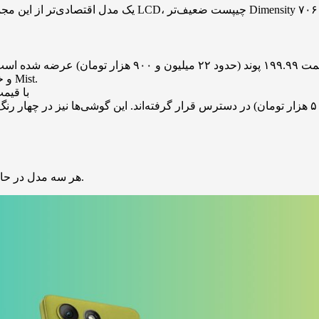
ارائه می‌شود: مشکی Oyster، آبی Dazzling، سبز Dill و خاکستری Mist.
Motorola G۸۶ با قیمت ۲۸۰ پوند (حدود ۳۲ میلیون و
هر سه مدل در حال حاضر از طریق وب‌سایت رسمی موتورولا بریتانیا قابل خرید هستند.