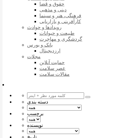
حقوق و قضا
دینی و مذهبی
فرهنگی، هنر و سینما
کارآفرینی و بازاریابی
رویدادها و حوادث
طبیعت و حیوانات
گردشگری و مهاجرت
بانک و بورس
ارزدیجیتال
مجلات
حمایت آنلاین
عصر سلامت
مقالات سلامت
دسته بندی
برچسب
نویسنده
تاریخ